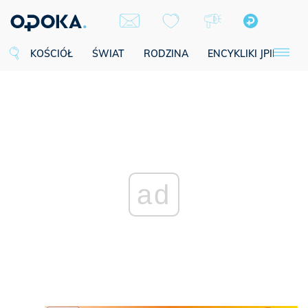
KOŚCIÓŁ
ŚWIAT
RODZINA
ENCYKLIKI JPII
SE
ad