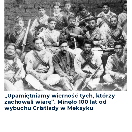
„Upamiętniamy wierność tych, którzy
zachowali wiarę”. Minęło 100 lat od
wybuchu Cristiady w Meksyku