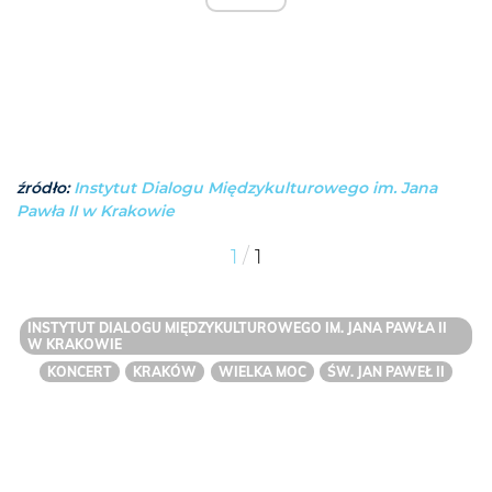
źródło:
Instytut Dialogu Międzykulturowego im. Jana
Pawła II w Krakowie
/
1
1
INSTYTUT DIALOGU MIĘDZYKULTUROWEGO IM. JANA PAWŁA II
W KRAKOWIE
KONCERT
KRAKÓW
WIELKA MOC
ŚW. JAN PAWEŁ II