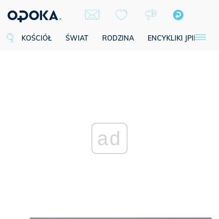
KOŚCIÓŁ
ŚWIAT
RODZINA
ENCYKLIKI JPII
SE
ad