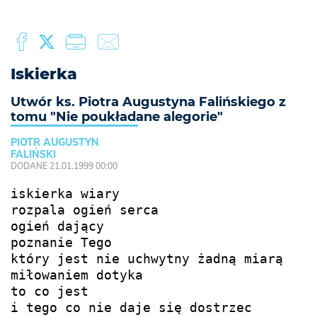
Iskierka
Utwór ks. Piotra Augustyna Falińskiego z
tomu "Nie poukładane alegorie"
PIOTR AUGUSTYN
FALIŃSKI
DODANE 21.01.1999 00:00
iskierka wiary

rozpala ogień serca

ogień dający

poznanie Tego

który jest nie uchwytny żadną miarą

miłowaniem dotyka

to co jest

i tego co nie daje się dostrzec
