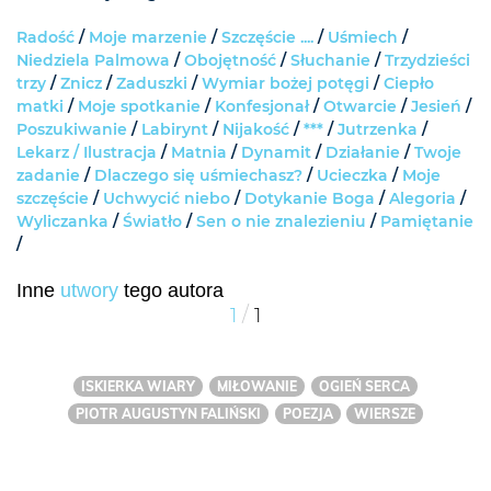
Radość
/
Moje marzenie
/
Szczęście ....
/
Uśmiech
/
Niedziela Palmowa
/
Obojętność
/
Słuchanie
/
Trzydzieści
trzy
/
Znicz
/
Zaduszki
/
Wymiar bożej potęgi
/
Ciepło
matki
/
Moje spotkanie
/
Konfesjonał
/
Otwarcie
/
Jesień
/
Poszukiwanie
/
Labirynt
/
Nijakość
/
***
/
Jutrzenka
/
Lekarz /
Ilustracja
/
Matnia
/
Dynamit
/
Działanie
/
Twoje
zadanie
/
Dlaczego się uśmiechasz?
/
Ucieczka
/
Moje
szczęście
/
Uchwycić niebo
/
Dotykanie Boga
/
Alegoria
/
Wyliczanka
/
Światło
/
Sen o nie znalezieniu
/
Pamiętanie
/
Inne
utwory
tego autora
/
1
1
ISKIERKA WIARY
MIŁOWANIE
OGIEŃ SERCA
PIOTR AUGUSTYN FALIŃSKI
POEZJA
WIERSZE