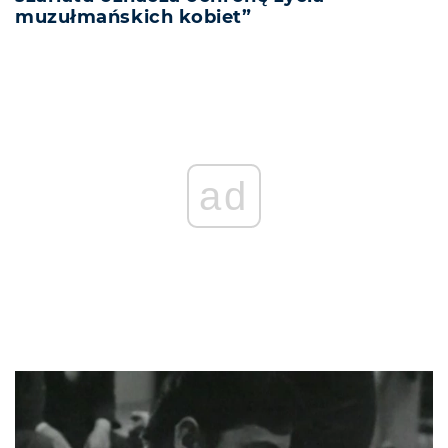
muzułmańskich kobiet”
ad