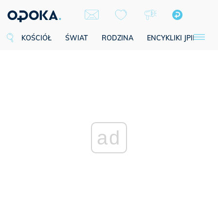
KOŚCIÓŁ
ŚWIAT
RODZINA
ENCYKLIKI JPII
SE
ad