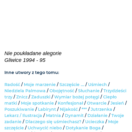
Nie poukładane alegorie
Gliwice 1994 - 95
Inne utwory z tego tomu:
Radość
/
Moje marzenie
/
Szczęście ....
/
Uśmiech
/
Niedziela Palmowa
/
Obojętność
/
Słuchanie
/
Trzydzieści
trzy
/
Znicz
/
Zaduszki
/
Wymiar bożej potęgi
/
Ciepło
matki
/
Moje spotkanie
/
Konfesjonał
/
Otwarcie
/
Jesień
/
Poszukiwanie
/
Labirynt
/
Nijakość
/
***
/
Jutrzenka
/
Lekarz /
Ilustracja
/
Matnia
/
Dynamit
/
Działanie
/
Twoje
zadanie
/
Dlaczego się uśmiechasz?
/
Ucieczka
/
Moje
szczęście
/
Uchwycić niebo
/
Dotykanie Boga
/