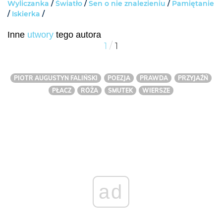
Wyliczanka
/
Światło
/
Sen o nie znalezieniu
/
Pamiętanie
/
Iskierka
/
Inne
utwory
tego autora
/
1
1
PIOTR AUGUSTYN FALIŃSKI
POEZJA
PRAWDA
PRZYJAŹŃ
PŁACZ
RÓŻA
SMUTEK
WIERSZE
ad