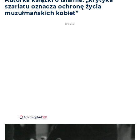
Autorka książki o islamie: „krytyka
szariatu oznacza ochronę życia
muzułmańskich kobiet”
REKLAMA