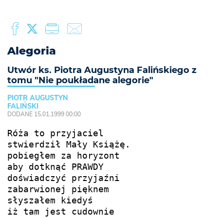
Alegoria
Utwór ks. Piotra Augustyna Falińskiego z
tomu "Nie poukładane alegorie"
PIOTR AUGUSTYN
FALIŃSKI
DODANE 15.01.1999 00:00
Róża to przyjaciel

stwierdził Mały Książę.

pobiegłem za horyzont

aby dotknąć PRAWDY

doświadczyć przyjaźni

zabarwionej pięknem

słyszałem kiedyś

iż tam jest cudownie
