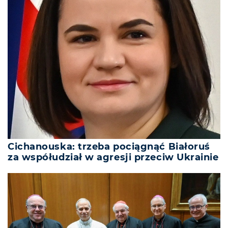
Cichanouska: trzeba pociągnąć Białoruś
za współudział w agresji przeciw Ukrainie