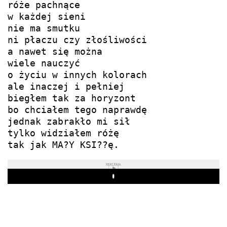
róże pachnące

w każdej sieni

nie ma smutku

ni płaczu czy złośliwości

a nawet się można

wiele nauczyć

o życiu w innych kolorach

ale inaczej i pełniej

biegłem tak za horyzont

bo chciałem tego naprawdę

jednak zabrakło mi sił

tylko widziałem różę

tak jak MA?Y KSI??ę.
REKLAMA
Play