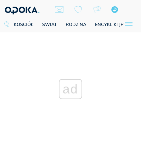
KOŚCIÓŁ
ŚWIAT
RODZINA
ENCYKLIKI JPII
SE
ad