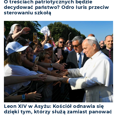
O treściach patriotycznych będzie
decydować państwo? Odro Iuris przeciw
sterowaniu szkołą
Leon XIV w Asyżu: Kościół odnawia się
dzięki tym, którzy służą zamiast panować