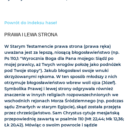
Powrót do indeksu haseł
PRAWA I LEWA STRONA
W Starym Testamencie prawa strona (prawa ręka)
uważana jest za lepszą, niosącą błogosławieństwo (np.
Ps 110,1: "Wyrocznia Boga dla Pana mojego: Siądź po
mojej prawicy, aż Twych wrogów położę jako podnóżek
pod Twoje stopy"). Jakub błogosławi swoje wnuki
skrzyżowanymi rękoma. W ten sposób młodszy z nich
otrzymuje błogosławieństwo wbrew woli ojca (Józef).
Symbolika Prawej i lewej strony odgrywała również
znaczenie w innych religiach rozpowszechnionych we
wschodnich rejonach Morza Śródziemnego (np. podczas
sądu Zmarłych w starym Egipcie), skąd została przejęta
przez chrześcijaństwo. Sam Chrystus cytuje mesjańską
przepowiednię zawartą w psalmie 110 (Mt 22,44; Mk 12,36;
Łk 20,42). Mówiąc o swoim powrocie i sądzie