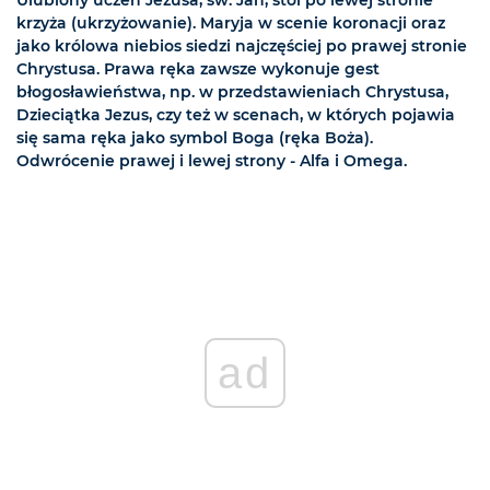
Ulubiony uczeń Jezusa, św. Jan, stoi po lewej stronie
krzyża (ukrzyżowanie). Maryja w scenie koronacji oraz
jako królowa niebios siedzi najczęściej po prawej stronie
Chrystusa. Prawa ręka zawsze wykonuje gest
błogosławieństwa, np. w przedstawieniach Chrystusa,
Dzieciątka Jezus, czy też w scenach, w których pojawia
się sama ręka jako symbol Boga (ręka Boża).
Odwrócenie prawej i lewej strony - Alfa i Omega.
ad