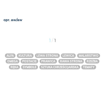
opr. aw/aw
/
1
1
ALFA
KULTURA
LEWA STRONA
LEWICA
MALARSTWO
OMEGA
POSTACIE
PRAWICA
RAWA STRONA
RZEŹBA
RĘKA
SYMBOLE
SZTUKA CHRZEŚCIJAŃSKA
TEMATY