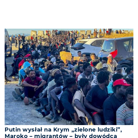
Putin wysłał na Krym „zielone ludziki”,
Maroko – migrantów – były dowódca