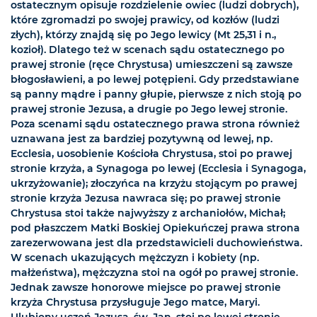
ostatecznym opisuje rozdzielenie owiec (ludzi dobrych),
które zgromadzi po swojej prawicy, od kozłów (ludzi
złych), którzy znajdą się po Jego lewicy (Mt 25,31 i n.,
kozioł). Dlatego też w scenach sądu ostatecznego po
prawej stronie (ręce Chrystusa) umieszczeni są zawsze
błogosławieni, a po lewej potępieni. Gdy przedstawiane
są panny mądre i panny głupie, pierwsze z nich stoją po
prawej stronie Jezusa, a drugie po Jego lewej stronie.
Poza scenami sądu ostatecznego prawa strona również
uznawana jest za bardziej pozytywną od lewej, np.
Ecclesia, uosobienie Kościoła Chrystusa, stoi po prawej
stronie krzyża, a Synagoga po lewej (Ecclesia i Synagoga,
ukrzyżowanie); złoczyńca na krzyżu stojącym po prawej
stronie krzyża Jezusa nawraca się; po prawej stronie
Chrystusa stoi także najwyższy z archaniołów, Michał;
pod płaszczem Matki Boskiej Opiekuńczej prawa strona
zarezerwowana jest dla przedstawicieli duchowieństwa.
W scenach ukazujących mężczyzn i kobiety (np.
małżeństwa), mężczyzna stoi na ogół po prawej stronie.
Jednak zawsze honorowe miejsce po prawej stronie
krzyża Chrystusa przysługuje Jego matce, Maryi.