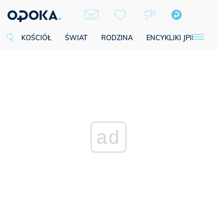
KOŚCIÓŁ
ŚWIAT
RODZINA
ENCYKLIKI JPII
SE
ad