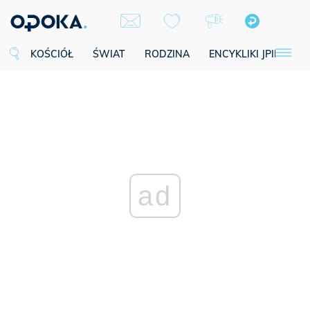
KOŚCIÓŁ
ŚWIAT
RODZINA
ENCYKLIKI JPII
SE
ad