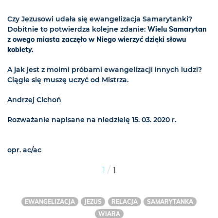
Czy Jezusowi udała się ewangelizacja Samarytanki?
Dobitnie to potwierdza kolejne zdanie:
Wielu Samarytan
z owego miasta zaczęło w Niego wierzyć dzięki słowu
kobiety.
A jak jest z moimi próbami ewangelizacji innych ludzi?
Ciągle się muszę uczyć od Mistrza.
Andrzej Cichoń
Rozważanie napisane na niedzielę 15. 03. 2020 r.
opr. ac/ac
/
1
1
EWANGELIZACJA
JEZUS
RELACJA
SAMARYTANKA
WIARA