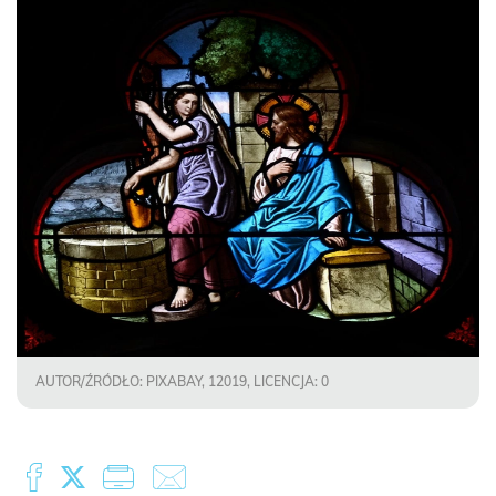
AUTOR/ŹRÓDŁO: PIXABAY, 12019, LICENCJA: 0