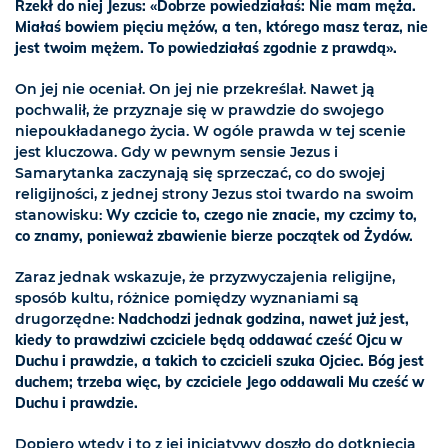
Rzekł do niej Jezus: «Dobrze powiedziałaś: Nie mam męża.
Miałaś bowiem pięciu mężów, a ten, którego masz teraz, nie
jest twoim mężem. To powiedziałaś zgodnie z prawdą».
On jej nie oceniał. On jej nie przekreślał. Nawet ją
pochwalił, że przyznaje się w prawdzie do swojego
niepoukładanego życia. W ogóle prawda w tej scenie
jest kluczowa. Gdy w pewnym sensie Jezus i
Samarytanka zaczynają się sprzeczać, co do swojej
religijności, z jednej strony Jezus stoi twardo na swoim
stanowisku:
Wy czcicie to, czego nie znacie, my czcimy to,
co znamy, ponieważ zbawienie bierze początek od Żydów.
Zaraz jednak wskazuje, że przyzwyczajenia religijne,
sposób kultu, różnice pomiędzy wyznaniami są
drugorzędne:
Nadchodzi jednak godzina, nawet już jest,
kiedy to prawdziwi czciciele będą oddawać cześć Ojcu w
Duchu i prawdzie, a takich to czcicieli szuka Ojciec. Bóg jest
duchem; trzeba więc, by czciciele Jego oddawali Mu cześć w
Duchu i prawdzie.
Dopiero wtedy i to z jej inicjatywy doszło do dotknięcia