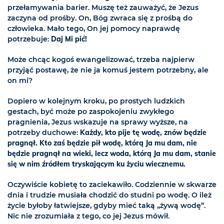
przełamywania barier. Muszę też zauważyć, że Jezus
zaczyna od prośby. On, Bóg zwraca się z prośbą do
człowieka. Mało tego, On jej pomocy naprawdę
potrzebuje:
Daj Mi pić!
Może chcąc kogoś ewangelizować, trzeba najpierw
przyjąć postawę, że nie ja komuś jestem potrzebny, ale
on mi?
Dopiero w kolejnym kroku, po prostych ludzkich
gestach, być może po zaspokojeniu zwykłego
pragnienia, Jezus wskazuje na sprawy wyższe, na
potrzeby duchowe:
Każdy, kto pije tę wodę, znów będzie
pragnął. Kto zaś będzie pił wodę, którą Ja mu dam, nie
będzie pragnął na wieki, lecz woda, którą Ja mu dam, stanie
się w nim źródłem tryskającym ku życiu wiecznemu.
Oczywiście kobietę to zaciekawiło. Codziennie w skwarze
dnia i trudzie musiała chodzić do studni po wodę. O ileż
życie byłoby łatwiejsze, gdyby mieć taką „żywą wodę”.
Nic nie zrozumiała z tego, co jej Jezus mówił.