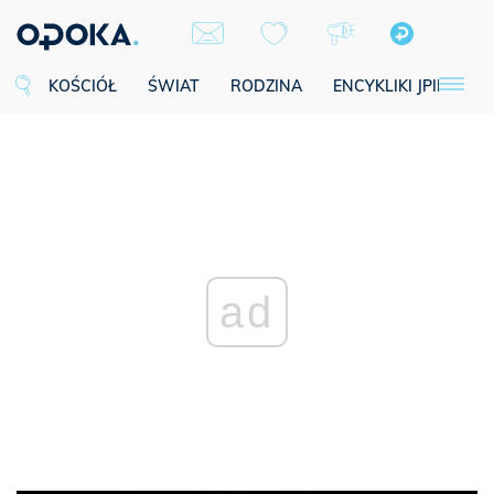
KOŚCIÓŁ
ŚWIAT
RODZINA
ENCYKLIKI JPII
SE
ad