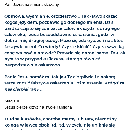
Pan Jezus na śmierć skazany
Obmowa, wyśmianie, oszczerstwo ... Tak łatwo skazać
kogoś językiem, pozbawić go dobrego imienia. Dziś
bardzo często się zdarza, że człowiek szydzi z drugiego
człowieka, rzuca bezpodstawne oskarżenia, godzi w
dobre imię drugiej osoby. Może się zdarzyć, że i nas ktoś
fałszywie oceni. Co wtedy? Czy się kłócić? Czy za wszelką
cenę walczyć o prawdę? Prawda się obroni sama. Tak jak
było to w przypadku Jezusa, którego również
bezpodstawnie oskarżono.
Panie Jezu, pomóż mi tak jak Ty cierpliwie i z pokorą
serca znosić fałszywe oskarżenia i ośmieszenia.
Któryś za
nas cierpiał rany ...
Stacja II
Jezus bierze krzyż na swoje ramiona
Trudna klasówka, choroba mamy lub taty, nieznośny
kolega w ławce obok itd. itd. W życiu nie uniknie się