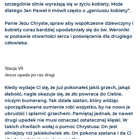
szczególnie silnie wyrażają się w życiu kobiety. Może
dlatego Jan Paweł II mówił często o „geniuszu kobiety”.
Panie Jezu Chryste, spraw aby współczesne dziewczyny i
kobiety coraz bardziej upodabniały się do św. Weroniki
w postawie otwartości serca i poświęcenia dla drugiego
człowieka.
Stacja VII
Jezus upada po raz drugi
Kiedy wydaje Ci się, że już pokonałeś jakiś grzech, jakąś
słabość, nagle okazuje się, że zło powraca do Ciebie,
niczym bumerang. Tak działa szatan, który widząc
uporządkowane sumienie robi wszystko, by na nowo je
ubrudzić i splamić grzechem. Pamiętaj jednak, że nawet
drugi upadek nie musi oznaczać ostatecznej klęski. W
takich chwilach wołaj o pomoc Chrystusa. On jest
silniejszy niż jakiekolwiek zło. On pokona szatana i da Ci