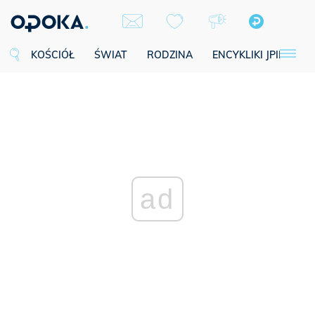
KOŚCIÓŁ
ŚWIAT
RODZINA
ENCYKLIKI JPII
SE
ad