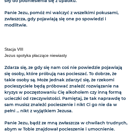
siły do podniesienia się z upadku.
Panie Jezu, pomóż mi walczyć z wszelkimi pokusami,
zwłaszcza, gdy pojawiają się one po spowiedzi i
modlitwie.
Stacja VIII
Jezus spotyka płaczące niewiasty
Zdarza się, ze gdy się nam coś nie powiedzie pojawiają
się osoby, które próbują nas pocieszać. To dobrze, że
takie osoby są. Może jednak zdarzyć się, że rzekomi
pocieszyciele będą próbować znaleźć rozwiązanie na
kryzys w poczęstowaniu Cię alkoholem czy inną formą
ucieczki od rzeczywistości. Pamiętaj, że tak naprawdę to
sam musisz znaleźć pocieszenie i nikt Ci go nie da w
pełni ... nikt z wyjątkiem Jezusa.
Panie Jezu, bądź ze mną zwłaszcza w chwilach trudnych,
abym w Tobie znajdował pocieszenie i umocnienie.