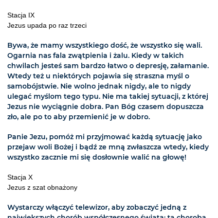
Stacja IX
Jezus upada po raz trzeci
Bywa, że mamy wszystkiego dość, że wszystko się wali.
Ogarnia nas fala zwątpienia i żalu. Kiedy w takich
chwilach jesteś sam bardzo łatwo o depresję, załamanie.
Wtedy też u niektórych pojawia się straszna myśl o
samobójstwie. Nie wolno jednak nigdy, ale to nigdy
ulegać myślom tego typu. Nie ma takiej sytuacji, z której
Jezus nie wyciągnie dobra. Pan Bóg czasem dopuszcza
zło, ale po to aby przemienić je w dobro.
Panie Jezu, pomóż mi przyjmować każdą sytuację jako
przejaw woli Bożej i bądź ze mną zwłaszcza wtedy, kiedy
wszystko zacznie mi się dosłownie walić na głowę!
Stacja X
Jezus z szat obnażony
Wystarczy włączyć telewizor, aby zobaczyć jedną z
największych chorób współczesnego świata: tą chorobą