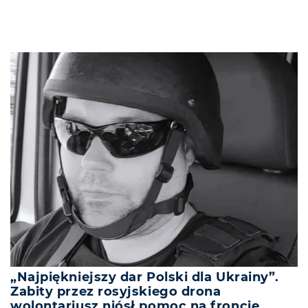
„Najpiękniejszy dar Polski dla Ukrainy”.
Zabity przez rosyjskiego drona
wolontariusz niósł pomoc na froncie