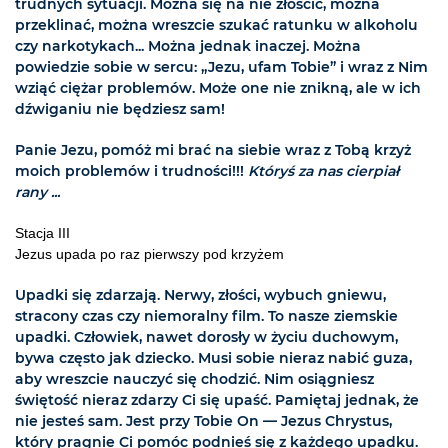
trudnych sytuacji. Można się na nie złościć, można
przeklinać, można wreszcie szukać ratunku w alkoholu
czy narkotykach... Można jednak inaczej. Można
powiedzie sobie w sercu: „Jezu, ufam Tobie” i wraz z Nim
wziąć ciężar problemów. Może one nie znikną, ale w ich
dźwiganiu nie będziesz sam!
Panie Jezu, pomóż mi brać na siebie wraz z Tobą krzyż
moich problemów i trudności!!!
Któryś za nas cierpiał
rany ...
Stacja III
Jezus upada po raz pierwszy pod krzyżem
Upadki się zdarzają. Nerwy, złości, wybuch gniewu,
stracony czas czy niemoralny film. To nasze ziemskie
upadki. Człowiek, nawet dorosły w życiu duchowym,
bywa często jak dziecko. Musi sobie nieraz nabić guza,
aby wreszcie nauczyć się chodzić. Nim osiągniesz
świętość nieraz zdarzy Ci się upaść. Pamiętaj jednak, że
nie jesteś sam. Jest przy Tobie On — Jezus Chrystus,
który pragnie Ci pomóc podnieś się z każdego upadku.