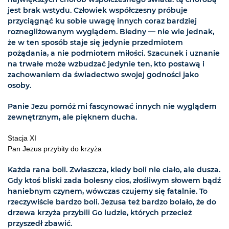
jest brak wstydu. Człowiek współczesny próbuje
przyciągnąć ku sobie uwagę innych coraz bardziej
roznegliżowanym wyglądem. Biedny — nie wie jednak,
że w ten sposób staje się jedynie przedmiotem
pożądania, a nie podmiotem miłości. Szacunek i uznanie
na trwałe może wzbudzać jedynie ten, kto postawą i
zachowaniem da świadectwo swojej godności jako
osoby.
Panie Jezu pomóż mi fascynować innych nie wyglądem
zewnętrznym, ale pięknem ducha.
Stacja XI
Pan Jezus przybity do krzyża
Każda rana boli. Zwłaszcza, kiedy boli nie ciało, ale dusza.
Gdy ktoś bliski zada bolesny cios, złośliwym słowem bądź
haniebnym czynem, wówczas czujemy się fatalnie. To
rzeczywiście bardzo boli. Jezusa też bardzo bolało, że do
drzewa krzyża przybili Go ludzie, których przecież
przyszedł zbawić.