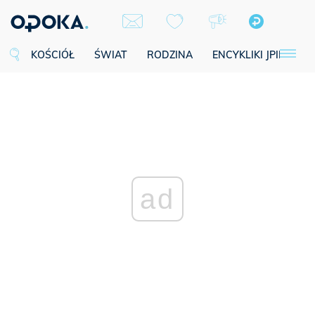
KOŚCIÓŁ
ŚWIAT
RODZINA
ENCYKLIKI JPII
SE
ad