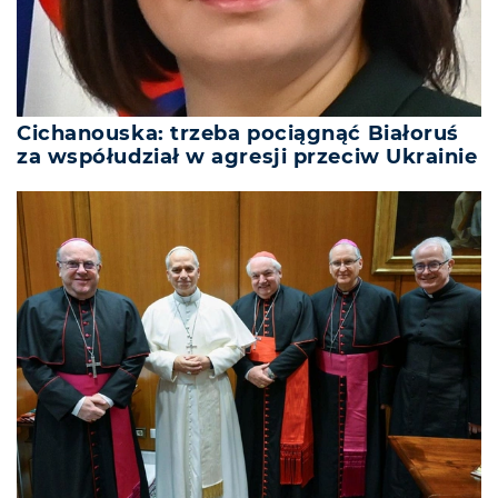
Cichanouska: trzeba pociągnąć Białoruś
za współudział w agresji przeciw Ukrainie