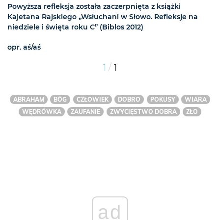
Powyższa refleksja została zaczerpnięta z książki
Kajetana Rajskiego „Wsłuchani w Słowo. Refleksje na
niedziele i święta roku C” (Biblos 2012)
opr. aś/aś
/
1
1
ABRAHAM
BÓG
CZŁOWIEK
DOBRO
POKUSY
WIARA
WĘDRÓWKA
ZAUFANIE
ZWYCIĘSTWO DOBRA
ZŁO
ad