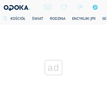
KOŚCIÓŁ
ŚWIAT
RODZINA
ENCYKLIKI JPII
SE
ad