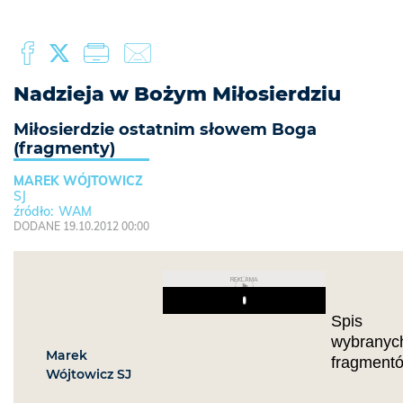
Nadzieja w Bożym Miłosierdziu
Miłosierdzie ostatnim słowem Boga
(fragmenty)
MAREK WÓJTOWICZ
SJ
WAM
DODANE 19.10.2012 00:00
REKLAMA
Play
Spis
wybranyc
Marek
fragment
Wójtowicz SJ