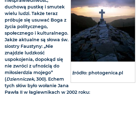
niesprawiedliwość,
duchową pustkę i smutek
wielu ludzi. Także teraz
próbuje się usuwać Boga z
życia politycznego,
społecznego i kulturalnego.
Jakże aktualne są słowa św.
siostry Faustyny: „Nie
znajdzie ludzkość
uspokojenia, dopokąd się
nie zwróci z ufnością do
miłosierdzia mojego”
źródło: photogenica.pl
(
Dzienniczek
, 300). Echem
tych słów było wołanie Jana
Pawła II w łagiewnikach w 2002 roku: