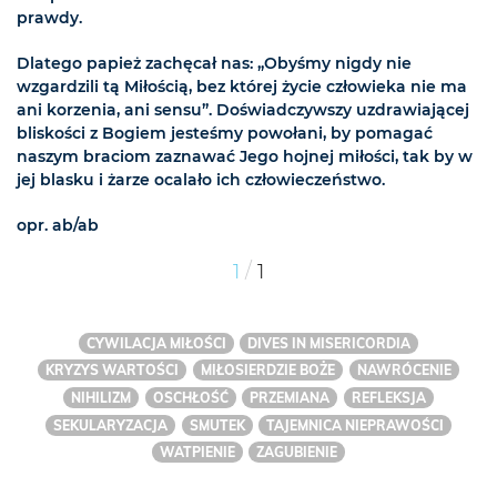
prawdy.
Dlatego papież zachęcał nas: „Obyśmy nigdy nie
wzgardzili tą Miłością, bez której życie człowieka nie ma
ani korzenia, ani sensu”. Doświadczywszy uzdrawiającej
bliskości z Bogiem jesteśmy powołani, by pomagać
naszym braciom zaznawać Jego hojnej miłości, tak by w
jej blasku i żarze ocalało ich człowieczeństwo.
opr. ab/ab
/
1
1
CYWILACJA MIŁOŚCI
DIVES IN MISERICORDIA
KRYZYS WARTOŚCI
MIŁOSIERDZIE BOŻE
NAWRÓCENIE
NIHILIZM
OSCHŁOŚĆ
PRZEMIANA
REFLEKSJA
SEKULARYZACJA
SMUTEK
TAJEMNICA NIEPRAWOŚCI
WATPIENIE
ZAGUBIENIE