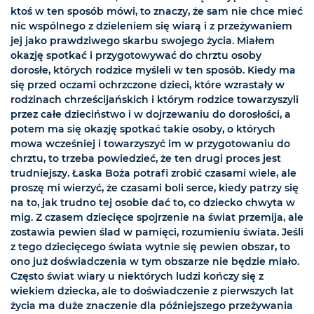
ktoś w ten sposób mówi, to znaczy, że sam nie chce mieć
nic wspólnego z dzieleniem się wiarą i z przeżywaniem
jej jako prawdziwego skarbu swojego życia. Miałem
okazję spotkać i przygotowywać do chrztu osoby
dorosłe, których rodzice myśleli w ten sposób. Kiedy ma
się przed oczami ochrzczone dzieci, które wzrastały w
rodzinach chrześcijańskich i którym rodzice towarzyszyli
przez całe dzieciństwo i w dojrzewaniu do dorosłości, a
potem ma się okazję spotkać takie osoby, o których
mowa wcześniej i towarzyszyć im w przygotowaniu do
chrztu, to trzeba powiedzieć, że ten drugi proces jest
trudniejszy. Łaska Boża potrafi zrobić czasami wiele, ale
proszę mi wierzyć, że czasami boli serce, kiedy patrzy się
na to, jak trudno tej osobie dać to, co dziecko chwyta w
mig. Z czasem dziecięce spojrzenie na świat przemija, ale
zostawia pewien ślad w pamięci, rozumieniu świata. Jeśli
z tego dziecięcego świata wytnie się pewien obszar, to
ono już doświadczenia w tym obszarze nie będzie miało.
Często świat wiary u niektórych ludzi kończy się z
wiekiem dziecka, ale to doświadczenie z pierwszych lat
życia ma duże znaczenie dla późniejszego przeżywania