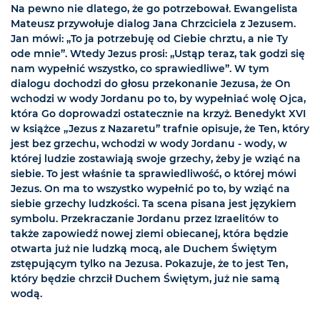
Na pewno nie dlatego, że go potrzebował. Ewangelista
Mateusz przywołuje dialog Jana Chrzciciela z Jezusem.
Jan mówi: „To ja potrzebuję od Ciebie chrztu, a nie Ty
ode mnie”. Wtedy Jezus prosi: „Ustąp teraz, tak godzi się
nam wypełnić wszystko, co sprawiedliwe”. W tym
dialogu dochodzi do głosu przekonanie Jezusa, że On
wchodzi w wody Jordanu po to, by wypełniać wolę Ojca,
która Go doprowadzi ostatecznie na krzyż. Benedykt XVI
w książce „Jezus z Nazaretu” trafnie opisuje, że Ten, który
jest bez grzechu, wchodzi w wody Jordanu - wody, w
której ludzie zostawiają swoje grzechy, żeby je wziąć na
siebie. To jest właśnie ta sprawiedliwość, o której mówi
Jezus. On ma to wszystko wypełnić po to, by wziąć na
siebie grzechy ludzkości. Ta scena pisana jest językiem
symbolu. Przekraczanie Jordanu przez Izraelitów to
także zapowiedź nowej ziemi obiecanej, która będzie
otwarta już nie ludzką mocą, ale Duchem Świętym
zstępującym tylko na Jezusa. Pokazuje, że to jest Ten,
który będzie chrzcił Duchem Świętym, już nie samą
wodą.