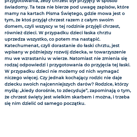
przygotowania, żeby chrzest był przyjęty w sposób
świadomy. Ta teza nie bierze pod uwagę zapisów, które
mamy na kartach Pisma Świętego, gdzie mowa jest o
tym, że ktoś przyjął chrzest razem z całym swoim
domem, czyli wszyscy w tej rodzinie przyjęli chrzest,
również dzieci. W przypadku dzieci łaska chrztu
uprzedza wszystko, co potem ma nastąpić.
Katechumenat, czyli dorastanie do łaski chrztu, jest
wpisany w późniejszy rozwój dziecka, w towarzyszenie
mu we wzrastaniu w wierze. Natomiast nie zmienia się
rodzaj odpowiedzi i przygotowania do przyjęcia tej łaski.
W przypadku dzieci nie możemy od nich wymagać
niczego więcej. Czy jednak kochający rodzic nie daje
dziecku swoich najcenniejszych darów? Rodzice, którzy
myślą: „kiedy dorośnie, to zdecyduje”, zapominają o tym,
że chrzest święty jest wielkim skarbem i można, i trzeba
się nim dzielić od samego początku.