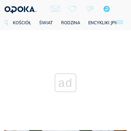
KOŚCIÓŁ
ŚWIAT
RODZINA
ENCYKLIKI JPII
SE
ad