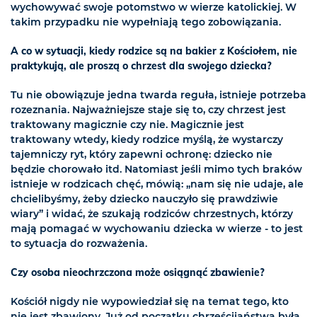
wychowywać swoje potomstwo w wierze katolickiej. W
takim przypadku nie wypełniają tego zobowiązania.
A co w sytuacji, kiedy rodzice są na bakier z Kościołem, nie
praktykują, ale proszą o chrzest dla swojego dziecka?
Tu nie obowiązuje jedna twarda reguła, istnieje potrzeba
rozeznania. Najważniejsze staje się to, czy chrzest jest
traktowany magicznie czy nie. Magicznie jest
traktowany wtedy, kiedy rodzice myślą, że wystarczy
tajemniczy ryt, który zapewni ochronę: dziecko nie
będzie chorowało itd. Natomiast jeśli mimo tych braków
istnieje w rodzicach chęć, mówią: „nam się nie udaje, ale
chcielibyśmy, żeby dziecko nauczyło się prawdziwie
wiary” i widać, że szukają rodziców chrzestnych, którzy
mają pomagać w wychowaniu dziecka w wierze - to jest
to sytuacja do rozważenia.
Czy osoba nieochrzczona może osiągnąć zbawienie?
Kościół nigdy nie wypowiedział się na temat tego, kto
nie jest zbawiony. Już od początku chrześcijaństwa była