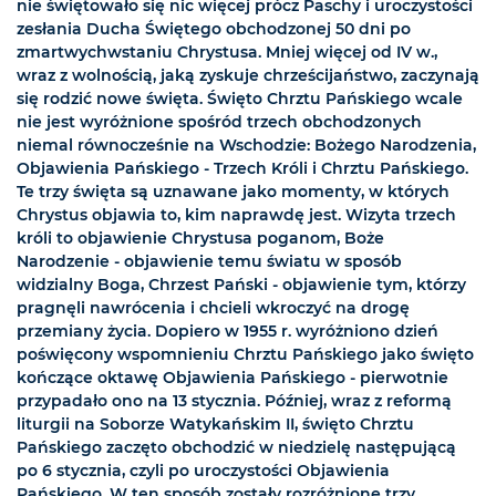
nie świętowało się nic więcej prócz Paschy i uroczystości
zesłania Ducha Świętego obchodzonej 50 dni po
zmartwychwstaniu Chrystusa. Mniej więcej od IV w.,
wraz z wolnością, jaką zyskuje chrześcijaństwo, zaczynają
się rodzić nowe święta. Święto Chrztu Pańskiego wcale
nie jest wyróżnione spośród trzech obchodzonych
niemal równocześnie na Wschodzie: Bożego Narodzenia,
Objawienia Pańskiego - Trzech Króli i Chrztu Pańskiego.
Te trzy święta są uznawane jako momenty, w których
Chrystus objawia to, kim naprawdę jest. Wizyta trzech
króli to objawienie Chrystusa poganom, Boże
Narodzenie - objawienie temu światu w sposób
widzialny Boga, Chrzest Pański - objawienie tym, którzy
pragnęli nawrócenia i chcieli wkroczyć na drogę
przemiany życia. Dopiero w 1955 r. wyróżniono dzień
poświęcony wspomnieniu Chrztu Pańskiego jako święto
kończące oktawę Objawienia Pańskiego - pierwotnie
przypadało ono na 13 stycznia. Później, wraz z reformą
liturgii na Soborze Watykańskim II, święto Chrztu
Pańskiego zaczęto obchodzić w niedzielę następującą
po 6 stycznia, czyli po uroczystości Objawienia
Pańskiego. W ten sposób zostały rozróżnione trzy