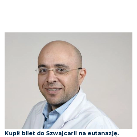
Kupił bilet do Szwajcarii na eutanazję.