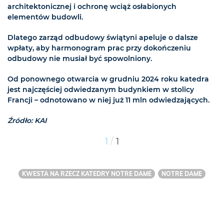
architektonicznej i ochronę wciąż osłabionych
elementów budowli.
Dlatego zarząd odbudowy świątyni apeluje o dalsze
wpłaty, aby harmonogram prac przy dokończeniu
odbudowy nie musiał być spowolniony.
Od ponownego otwarcia w grudniu 2024 roku katedra
jest najczęściej odwiedzanym budynkiem w stolicy
Francji – odnotowano w niej już 11 mln odwiedzających.
Źródło: KAI
/
1
1
KWESTA NA RZECZ KATEDRY NOTRE DAME
NOTRE DAME