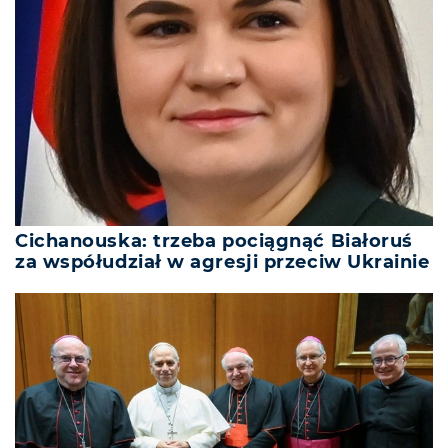
Cichanouska: trzeba pociągnąć Białoruś
za współudział w agresji przeciw Ukrainie