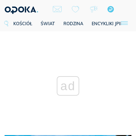
KOŚCIÓŁ
ŚWIAT
RODZINA
ENCYKLIKI JPII
SE
ad