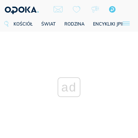
KOŚCIÓŁ
ŚWIAT
RODZINA
ENCYKLIKI JPII
SE
ad