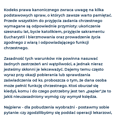
Kodeks prawa kanonicznego zwraca uwagę na kilka
podstawowych spraw, o których zawsze warto pamiętać.
Przede wszystkim do przyjęcia zadania chrzestnego
wymagane są odpowiednie przymioty: ukończenie
szesnastu lat, bycie katolikiem, przyjęcie sakramentu
Eucharystii i bierzmowania oraz prowadzenie życia
zgodnego z wiarą i odpowiadającego funkcji
chrzestnego.
Zasadność tych warunków nie powinna nasuwać
żadnych zastrzeżeń ani wątpliwości, a jednak nieraz
jesteśmy skłonni je lekceważyć. Dajemy temu często
wyraz przy okazji pobierania lub sprawdzania
zaświadczenia od ks. proboszcza o tym, że dana osoba
może pełnić funkcję chrzestnego. Ktoś oburzał się
kiedyś, komu i do czego potrzebny jest ten „papier",że to
jakiś nieuzasadniony wymóg czy wymysł księdza.
Najpierw - dla pobudzenia wyobraźni - postawmy sobie
pytanie: czy zgodzilibyśmy się poddać operacji lekarzowi,