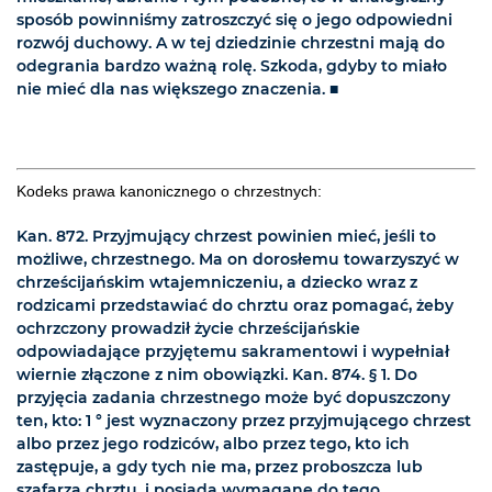
sposób powinniśmy zatroszczyć się o jego odpowiedni
rozwój duchowy. A w tej dziedzinie chrzestni mają do
odegrania bardzo ważną rolę. Szkoda, gdyby to miało
nie mieć dla nas większego znaczenia.
■
Kodeks prawa kanonicznego o chrzestnych:
Kan. 872. Przyjmujący chrzest powinien mieć, jeśli to
możliwe, chrzestnego. Ma on dorosłemu towarzyszyć w
chrześcijańskim wtajemniczeniu, a dziecko wraz z
rodzicami przedstawiać do chrztu oraz pomagać, żeby
ochrzczony prowadził życie chrześcijańskie
odpowiadające przyjętemu sakramentowi i wypełniał
wiernie złączone z nim obowiązki. Kan. 874. § 1. Do
przyjęcia zadania chrzestnego może być dopuszczony
ten, kto: 1 ° jest wyznaczony przez przyjmującego chrzest
albo przez jego rodziców, albo przez tego, kto ich
zastępuje, a gdy tych nie ma, przez proboszcza lub
szafarza chrztu, i posiada wymagane do tego