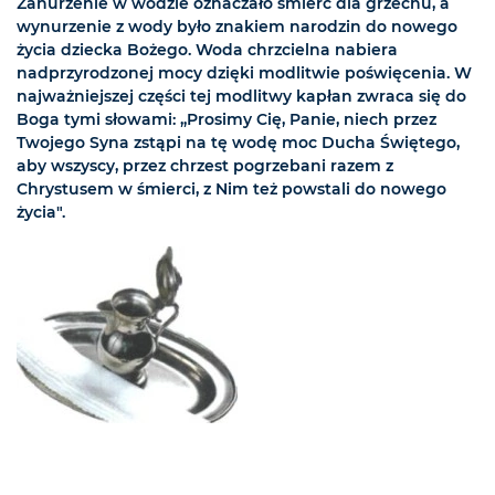
Zanurzenie w wodzie oznaczało śmierć dla grzechu, a
wynurzenie z wody było znakiem narodzin do nowego
życia dziecka Bożego. Woda chrzcielna nabiera
nadprzyrodzonej mocy dzięki modlitwie poświęcenia. W
najważniejszej części tej modlitwy kapłan zwraca się do
Boga tymi słowami: „Prosimy Cię, Panie, niech przez
Twojego Syna zstąpi na tę wodę moc Ducha Świętego,
aby wszyscy, przez chrzest pogrzebani razem z
Chrystusem w śmierci, z Nim też powstali do nowego
życia".