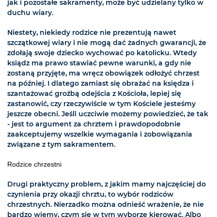
jak i pozostałe sakramenty, może być udzielany tylko w
duchu wiary.
Niestety, niekiedy rodzice nie prezentują nawet
szczątkowej wiary i nie mogą dać żadnych gwarancji, że
zdołają swoje dziecko wychować po katolicku. Wtedy
ksiądz ma prawo stawiać pewne warunki, a gdy nie
zostaną przyjęte, ma wręcz obowiązek odłożyć chrzest
na później. I dlatego zamiast się obrażać na księdza i
szantażować groźbą odejścia z Kościoła, lepiej się
zastanowić, czy rzeczywiście w tym Kościele jesteśmy
jeszcze obecni. Jeśli uczciwie możemy powiedzieć, że tak
- jest to argument za chrztem i prawdopodobnie
zaakceptujemy wszelkie wymagania i zobowiązania
związane z tym sakramentem.
Rodzice chrzestni
Drugi praktyczny problem, z jakim mamy najczęściej do
czynienia przy okazji chrztu, to wybór rodziców
chrzestnych. Nierzadko można odnieść wrażenie, że nie
bardzo wiemy, czym się w tym wyborze kierować. Albo