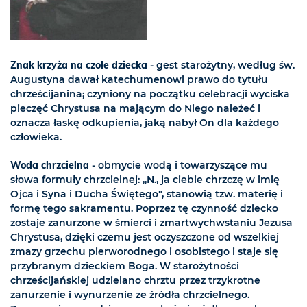
Znak krzyża na czole dziecka
- gest starożytny, według św.
Augustyna dawał katechumenowi prawo do tytułu
chrześcijanina; czyniony na początku celebracji wyciska
pieczęć Chrystusa na mającym do Niego należeć i
oznacza łaskę odkupienia, jaką nabył On dla każdego
człowieka.
Woda chrzcielna
- obmycie wodą i towarzyszące mu
słowa formuły chrzcielnej: „N., ja ciebie chrzczę w imię
Ojca i Syna i Ducha Świętego", stanowią tzw. materię i
formę tego sakramentu. Poprzez tę czynność dziecko
zostaje zanurzone w śmierci i zmartwychwstaniu Jezusa
Chrystusa, dzięki czemu jest oczyszczone od wszelkiej
zmazy grzechu pierworodnego i osobistego i staje się
przybranym dzieckiem Boga. W starożytności
chrześcijańskiej udzielano chrztu przez trzykrotne
zanurzenie i wynurzenie ze źródła chrzcielnego.