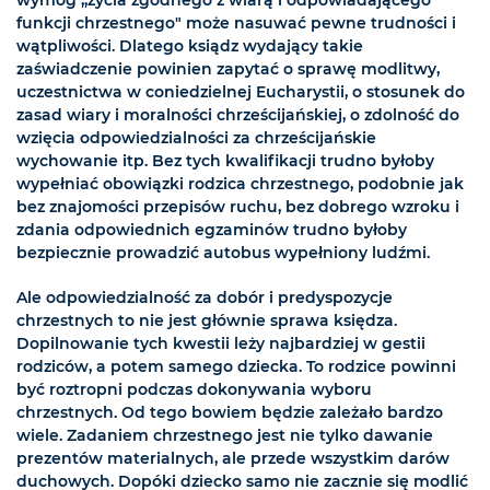
wymóg „życia zgodnego z wiarą i odpowiadającego
funkcji chrzestnego" może nasuwać pewne trudności i
wątpliwości. Dlatego ksiądz wydający takie
zaświadczenie powinien zapytać o sprawę modlitwy,
uczestnictwa w coniedzielnej Eucharystii, o stosunek do
zasad wiary i moralności chrześcijańskiej, o zdolność do
wzięcia odpowiedzialności za chrześcijańskie
wychowanie itp. Bez tych kwalifikacji trudno byłoby
wypełniać obowiązki rodzica chrzestnego, podobnie jak
bez znajomości przepisów ruchu, bez dobrego wzroku i
zdania odpowiednich egzaminów trudno byłoby
bezpiecznie prowadzić autobus wypełniony ludźmi.
Ale odpowiedzialność za dobór i predyspozycje
chrzestnych to nie jest głównie sprawa księdza.
Dopilnowanie tych kwestii leży najbardziej w gestii
rodziców, a potem samego dziecka. To rodzice powinni
być roztropni podczas dokonywania wyboru
chrzestnych. Od tego bowiem będzie zależało bardzo
wiele. Zadaniem chrzestnego jest nie tylko dawanie
prezentów materialnych, ale przede wszystkim darów
duchowych. Dopóki dziecko samo nie zacznie się modlić