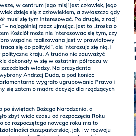
rwsze, w centrum jego misji jest człowiek, jego
wiek dzieje się z człowiekiem, a zwłaszcza gdy
ł musi się tym interesować. Po drugie, z racji
a” – najogólniej rzecz ujmując, jest to „troska o
tem Kościół może nie interesować się tym, czy
obro wspólne realizowana jest w prawidłowy
ąca się do polityki”, ale interesuje się nią, i
polityczne kraju. A trudno nie zauważyć
kie dokonały w się w ostatnim półroczu w
 szczeblach władzy. Na prezydenta
 wybrany Andrzej Duda, a pod koniec
parlamentarne wygrało ugrupowanie Prawo i
my się zatem o mądre decyzje dla rządzących
o po świętach Bożego Narodzenia, a
ęło zbyt wiele czasu od rozpoczęcia Roku
ero co rozpoczętego nowego roku ma to
iałalności duszpasterskiej, jak i w rozwoju