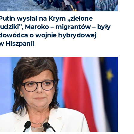
Putin wysłał na Krym „zielone
ludziki”, Maroko – migrantów – były
dowódca o wojnie hybrydowej
w Hiszpanii