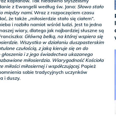
az kapłanów. Tak niedawno słyszeliśmy
 zdanie z Ewangelii według św. Jana:
Słowo stało
ło między nami.
Wraz z rozpoczęciem czasu
ć, że także „miłosierdzie stało się ciałem”.
nieba i rozbiło namiot wśród ludzi. Jest to jedna
aszej wiary, dlatego jak najbardziej słuszne są
Franciszka:
Główną belką, na której wspiera się
iłosierdzie. Wszystko w działaniu duszpasterskim
ulone czułością, z jaką kieruje się on do
go głoszenia i z jego świadectwa ukazanego
ozbawione miłosierdzia. Wiarygodność Kościoła
e miłości miłosiernej i współczującej.
Papież
pomnienia sobie tradycyjnych uczynków
a i duszy.