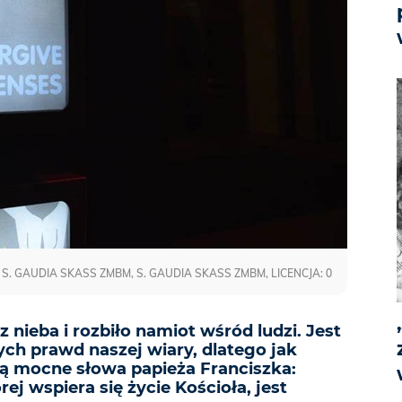
S. GAUDIA SKASS ZMBM, S. GAUDIA SKASS ZMBM, LICENCJA: 0
 z nieba i rozbiło namiot wśród ludzi. Jest
ych prawd naszej wiary, dlatego jak
są mocne słowa papieża Franciszka:
ej wspiera się życie Kościoła, jest