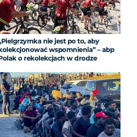
„Pielgrzymka nie jest po to, aby
kolekcjonować wspomnienia” – abp
Polak o rekolekcjach w drodze