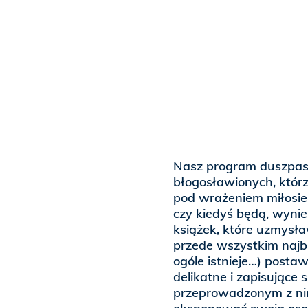
Nasz program duszpast
błogosławionych, którzy
pod wrażeniem miłosiern
czy kiedyś będą, wynie
książek, które uzmysła
przede wszystkim najbl
ogóle istnieje…) posta
delikatne i zapisujące
przeprowadzonym z nim