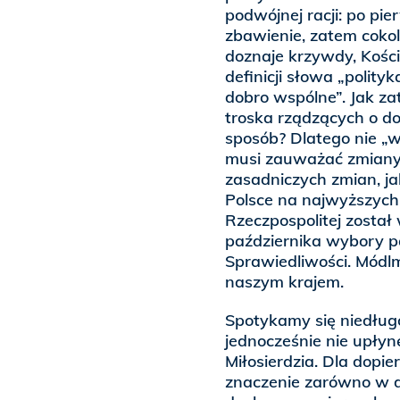
podwójnej racji: po pie
zbawienie, zatem cokol
doznaje krzywdy, Kośció
definicji słowa „polityk
dobro wspólne”. Jak za
troska rządzących o d
sposób? Dlatego nie „wtr
musi zauważać zmiany 
zasadniczych zmian, ja
Polsce na najwyższych
Rzeczpospolitej został
października wybory 
Sprawiedliwości. Módl
naszym krajem.
Spotykamy się niedług
jednocześnie nie upłyn
Miłosierdzia. Dla dopi
znaczenie zarówno w dz