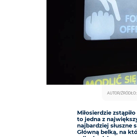
AUTOR/ŹRÓDŁO: 
Miłosierdzie zstąpiło
to jedna z największ
najbardziej słuszne 
Główną belką, na któr