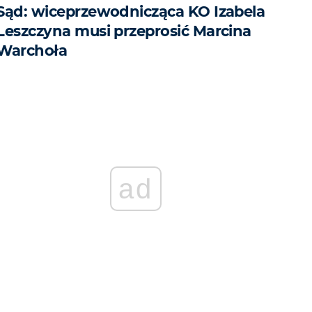
Sąd: wiceprzewodnicząca KO Izabela
Leszczyna musi przeprosić Marcina
Warchoła
ad