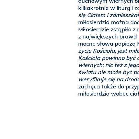
duchowym wiernych or
kilkakrotnie w liturgii
się Ciałem i zamieszka
miłosierdzia można doda
Miłosierdzie zstąpiło z 
z największych prawd n
mocne słowa papieża 
życie Kościoła, jest m
Kościoła powinno być ot
wiernych; nic też z je
światu nie może być p
weryfikuje się na drodz
zachęca także do przy
miłosierdzia wobec ciał