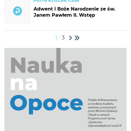
PIOTR KOŹLAK CSSR
Adwent i Boże Narodzenie ze św.
Janem Pawłem II. Wstęp
/
1
3