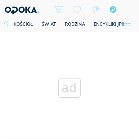
KOŚCIÓŁ
ŚWIAT
RODZINA
ENCYKLIKI JPII
SE
ad