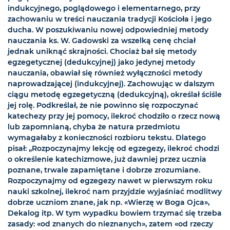
indukcyjnego, poglądowego i elementarnego, przy
zachowaniu w treści nauczania tradycji Kościoła i jego
ducha. W poszukiwaniu nowej odpowiedniej metody
nauczania ks. W. Gadowski za wszelką cenę chciał
jednak uniknąć skrajności. Chociaż bał się metody
egzegetycznej (dedukcyjnej) jako jedynej metody
nauczania, obawiał się również wyłączności metody
naprowadzającej (indukcyjnej). Zachowując w dalszym
ciągu metodę egzegetyczną (dedukcyjną), określał ściśle
jej rolę. Podkreślał, że nie powinno się rozpoczynać
katechezy przy jej pomocy, ilekroć chodziło o rzecz nową
lub zapomnianą, chyba że natura przedmiotu
wymagałaby z konieczności rozbioru tekstu. Dlatego
pisał: „Rozpoczynajmy lekcję od egzegezy, ilekroć chodzi
o określenie katechizmowe, już dawniej przez ucznia
poznane, trwale zapamiętane i dobrze zrozumiane.
Rozpoczynajmy od egzegezy nawet w pierwszym roku
nauki szkolnej, ilekroć nam przyjdzie wyjaśniać modlitwy
dobrze uczniom znane, jak np. «Wierzę w Boga Ojca»,
Dekalog itp. W tym wypadku bowiem trzymać się trzeba
zasady: «od znanych do nieznanych», zatem «od rzeczy