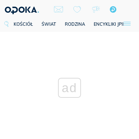
KOŚCIÓŁ
ŚWIAT
RODZINA
ENCYKLIKI JPII
SE
ad