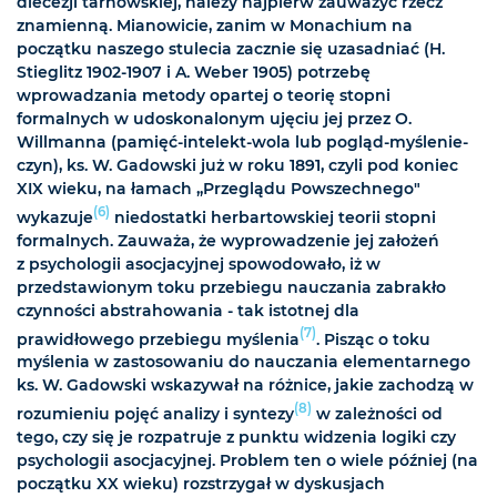
diecezji tarnowskiej, należy najpierw zauważyć rzecz
znamienną. Mianowicie, zanim w Monachium na
początku naszego stulecia zacznie się uzasadniać (H.
Stieglitz 1902-1907 i A. Weber 1905) potrzebę
wprowadzania metody opartej o teorię stopni
formalnych w udoskonalonym ujęciu jej przez O.
Willmanna (pamięć-intelekt-wola lub pogląd-myślenie-
czyn), ks. W. Gadowski już w roku 1891, czyli pod koniec
XIX wieku, na łamach „Przeglądu Powszechnego"
(6)
wykazuje
niedostatki herbartowskiej teorii stopni
formalnych. Zauważa, że wyprowadzenie jej założeń
z psychologii asocjacyjnej spowodowało, iż w
przedstawionym toku przebiegu nauczania zabrakło
czynności abstrahowania - tak istotnej dla
(7)
prawidłowego przebiegu myślenia
. Pisząc o toku
myślenia w zastosowaniu do nauczania elementarnego
ks. W. Gadowski wskazywał na różnice, jakie zachodzą w
(8)
rozumieniu pojęć analizy i syntezy
w zależności od
tego, czy się je rozpatruje z punktu widzenia logiki czy
psychologii asocjacyjnej. Problem ten o wiele później (na
początku XX wieku) rozstrzygał w dyskusjach