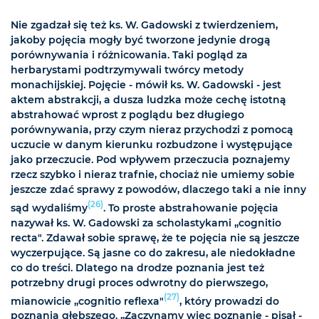
Nie zgadzał się też ks. W. Gadowski z twierdzeniem,
jakoby pojęcia mogły być tworzone jedynie drogą
porównywania i różnicowania. Taki pogląd za
herbarystami podtrzymywali twórcy metody
monachijskiej. Pojęcie - mówił ks. W. Gadowski - jest
aktem abstrakcji, a dusza ludzka może cechę istotną
abstrahować wprost z poglądu bez długiego
porównywania, przy czym nieraz przychodzi z pomocą
uczucie w danym kierunku rozbudzone i występujące
jako przeczucie. Pod wpływem przeczucia poznajemy
rzecz szybko i nieraz trafnie, chociaż nie umiemy sobie
jeszcze zdać sprawy z powodów, dlaczego taki a nie inny
(26)
sąd wydaliśmy
. To proste abstrahowanie pojęcia
nazywał ks. W. Gadowski za scholastykami „cognitio
recta". Zdawał sobie sprawę, że te pojęcia nie są jeszcze
wyczerpujące. Są jasne co do zakresu, ale niedokładne
co do treści. Dlatego na drodze poznania jest też
potrzebny drugi proces odwrotny do pierwszego,
(27)
mianowicie „cognitio reflexa"
, który prowadzi do
poznania głębszego. „Zaczynamy więc poznanie - pisał -