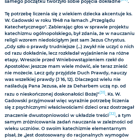
samego początku tworzyło sobie pojęcia dokładne
.
Tę potrzebę liczenia się z wiekiem dziecka akcentuje ks.
W. Gadowski w roku 1948 na łamach „Przeglądu
Katechetycznego". Zabierając głos w sprawie projektu
katechizmu ogólnopolskiego, był zdania, że w nauczaniu
religii wzorem niedościgłym jest sam Jezus Chrystus.
„Gdy szło o prawdy trudniejsze (...) zwykł nie uczyć o nich
od razu dokładnie, lecz rozkładał wyjaśnienie na różne
etapy. Wreszcie przed Wniebowstąpieniem rzekł do
Apostołów: jeszcze mam wiele mówić, ale teraz znieść
nie możecie. Lecz gdy przyjdzie Duch Prawdy, nauczy
was wszelkiej prawdy (J 16, 12). Dlaczegoż wielu nie
naśladują Pana Jezusa, ale za Deharbem uczą np. od
(31)
razu o nieskończonej doskonałości Bożej"
. Ks. W.
Gadowski przyjmował więc wyraźnie potrzebę liczenia
się z psychicznymi właściwościami dzieci oraz dostrzegał
(32)
znaczenie dwustopniowości w układzie treści
, a tym
samym zróżnicowania zadań nauczania w zależności od
wieku uczniów. O swoim katechizmie elementarnym
pisał, że „jest dostosowany do racjonalnych wymogów