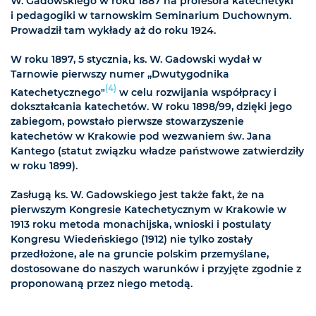
W. Gadowskiego w roku 1887 na profesora katechetyki
i pedagogiki w tarnowskim Seminarium Duchownym.
Prowadził tam wykłady aż do roku 1924.
W roku 1897, 5 stycznia, ks. W. Gadowski wydał w
Tarnowie pierwszy numer „Dwutygodnika
(4)
Katechetycznego"
w celu rozwijania współpracy i
dokształcania katechetów. W roku 1898/99, dzięki jego
zabiegom, powstało pierwsze stowarzyszenie
katechetów w Krakowie pod wezwaniem św. Jana
Kantego (statut związku władze państwowe zatwierdziły
w roku 1899).
Zasługą ks. W. Gadowskiego jest także fakt, że na
pierwszym Kongresie Katechetycznym w Krakowie w
1913 roku metoda monachijska, wnioski i postulaty
Kongresu Wiedeńskiego (1912) nie tylko zostały
przedłożone, ale na gruncie polskim przemyślane,
dostosowane do naszych warunków i przyjęte zgodnie z
proponowaną przez niego metodą.