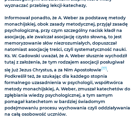
wyznaczać przebieg lekcji-katechezy.
Informował ponadto, że A. Weber za podstawę metody
monachijskiej, obok zasady metodycznej, przyjął zasadę
psychologiczną, przy czym szczególny nacisk kładł na
asocjację, ale zwalczał asocjację czysto słowną, to jest
memoryzowanie słów niezrozumiałych, dopuszczał
natomiast asocjację treści, czyli systematyczność nauki.
Ks. W. Gadowski uważał, że A. Weber słusznie wychodził
tutaj z założenia, że tym rodzajem asocjacji posługiwał
(17)
się już Jezus Chrystus, a za Nim Apostołowie
.
Podkreślił też, że szukając dla każdego stopnia
formalnego uzasadnienia w psychologii, współtwórca
metody monachijskiej, A. Weber, zmuszał katechetów do
zgłębiania wiedzy psychologicznej, a tym samym
pomagał katechetom w bardziej świadomym
podejmowaniu procesu wychowania czyli oddziaływania
na całą osobowość uczniów.