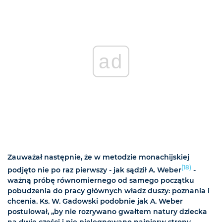
ad
Zauważał następnie, że w metodzie monachijskiej
(18)
podjęto nie po raz pierwszy - jak sądził A. Weber
-
ważną próbę równomiernego od samego początku
pobudzenia do pracy głównych władz duszy: poznania i
chcenia. Ks. W. Gadowski podobnie jak A. Weber
postulował, „by nie rozrywano gwałtem natury dziecka
na dwie części i nie pielęgnowano najpierw strony