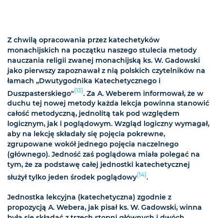
Z chwilą opracowania przez katechetyków
monachijskich na początku naszego stulecia metody
nauczania religii zwanej monachijską ks. W. Gadowski
jako pierwszy zapoznawał z nią polskich czytelników na
łamach „Dwutygodnika Katechetycznego i
(13)
Duszpasterskiego"
. Za A. Weberem informował, że w
duchu tej nowej metody każda lekcja powinna stanowić
całość metodyczną, jednolitą tak pod względem
logicznym, jak i poglądowym. Wzgląd logiczny wymagał,
aby na lekcję składały się pojęcia pokrewne,
zgrupowane wokół jednego pojęcia naczelnego
(głównego). Jedność zaś poglądowa miała polegać na
tym, że za podstawę całej jednostki katechetycznej
(14)
służył tylko jeden środek poglądowy
.
Jednostka lekcyjna (katechetyczna) zgodnie z
propozycją A. Webera, jak pisał ks. W. Gadowski, winna
była się składać z trzech stopni głównych i dwóch