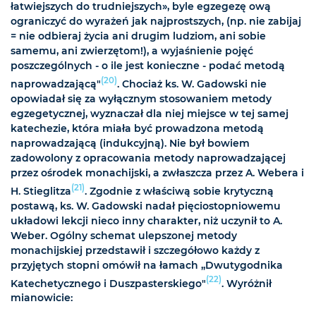
łatwiejszych do trudniejszych», byle egzegezę ową
ograniczyć do wyrażeń jak najprostszych, (np. nie zabijaj
= nie odbieraj życia ani drugim ludziom, ani sobie
samemu, ani zwierzętom!), a wyjaśnienie pojęć
poszczególnych - o ile jest konieczne - podać metodą
(20)
naprowadzającą"
. Chociaż ks. W. Gadowski nie
opowiadał się za wyłącznym stosowaniem metody
egzegetycznej, wyznaczał dla niej miejsce w tej samej
katechezie, która miała być prowadzona metodą
naprowadzającą (indukcyjną). Nie był bowiem
zadowolony z opracowania metody naprowadzającej
przez ośrodek monachijski, a zwłaszcza przez A. Webera i
(21)
H. Stieglitza
. Zgodnie z właściwą sobie krytyczną
postawą, ks. W. Gadowski nadał pięciostopniowemu
układowi lekcji nieco inny charakter, niż uczynił to A.
Weber. Ogólny schemat ulepszonej metody
monachijskiej przedstawił i szczegółowo każdy z
przyjętych stopni omówił na łamach „Dwutygodnika
(22)
Katechetycznego i Duszpasterskiego"
. Wyróżnił
mianowicie: