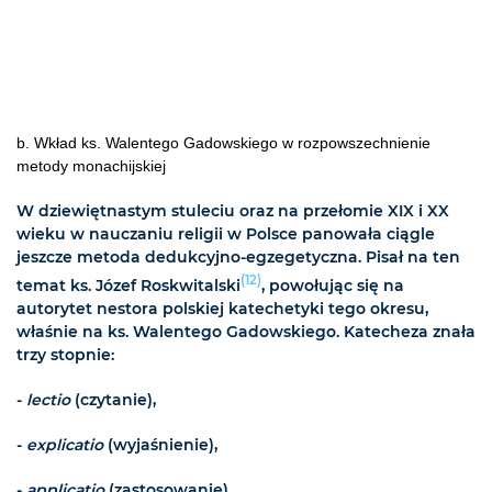
b. Wkład ks. Walentego Gadowskiego w rozpowszechnienie
metody monachijskiej
W dziewiętnastym stuleciu oraz na przełomie XIX i XX
wieku w nauczaniu religii w Polsce panowała ciągle
jeszcze metoda dedukcyjno-egzegetyczna. Pisał na ten
(12)
temat ks. Józef Roskwitalski
, powołując się na
autorytet nestora polskiej katechetyki tego okresu,
właśnie na ks. Walentego Gadowskiego. Katecheza znała
trzy stopnie:
-
lectio
(czytanie),
-
explicatio
(wyjaśnienie),
-
applicatio
(zastosowanie).