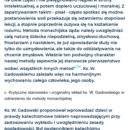
intelektualnej, a potem dopiero uczuciowej i moralnej. Z
zapatrywaniem takim - pisał - często spotkać się można:
postanowienia woli przekazuje się ostatniemu stopniowi
lekcji, a stopnie poprzednie zużywa się na kształcenie
rozumu. Metoda monachijska żąda: należy uwzględniać
całą naturę dziecka niepodzielną, zmysłowo-duchową.
Powtarzam z naciskiem, że już opowiadanie służy nie
tylko do uzmysłowienia, ale także do oddziaływania na
chcenie zmysłowe. Właśnie ten podwójny charakter
naszej metody zapewnia jej stanowcze pierwszeństwo
(19)
wobec wszystkich innych metod"
. Ks. W.
Gadowskiemu zależało więc na harmonijnym
wychowaniu całego człowieka, jego osoby.
c. Krytyczne stanowisko i oryginalny wkład ks. W. Gadowskiego w
odniesieniu do metody monachijskiej
Ks. W. Gadowski proponował wprowadzać dzieci w
prawdy katechizmowe tokiem naprowadzającym przy
zastosowaniu wykładu i uwzględnieniu zasady
poglądowości. Był zwolennikiem katechizmu