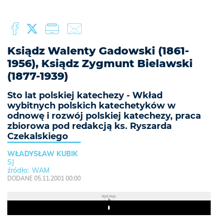
Ksiądz Walenty Gadowski (1861-
1956), Ksiądz Zygmunt Bielawski
(1877-1939)
Sto lat polskiej katechezy - Wkład
wybitnych polskich katechetyków w
odnowę i rozwój polskiej katechezy, praca
zbiorowa pod redakcją ks. Ryszarda
Czekalskiego
WŁADYSŁAW KUBIK
SJ
WAM
DODANE 05.11.2001 00:00
REKLAMA
Play