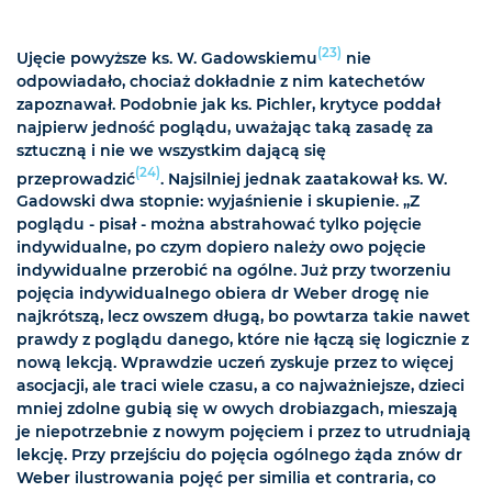
(23)
Ujęcie powyższe ks. W. Gadowskiemu
nie
odpowiadało, chociaż dokładnie z nim katechetów
zapoznawał. Podobnie jak ks. Pichler, krytyce poddał
najpierw jedność poglądu, uważając taką zasadę za
sztuczną i nie we wszystkim dającą się
(24)
przeprowadzić
. Najsilniej jednak zaatakował ks. W.
Gadowski dwa stopnie: wyjaśnienie i skupienie. „Z
poglądu - pisał - można abstrahować tylko pojęcie
indywidualne, po czym dopiero należy owo pojęcie
indywidualne przerobić na ogólne. Już przy tworzeniu
pojęcia indywidualnego obiera dr Weber drogę nie
najkrótszą, lecz owszem długą, bo powtarza takie nawet
prawdy z poglądu danego, które nie łączą się logicznie z
nową lekcją. Wprawdzie uczeń zyskuje przez to więcej
asocjacji, ale traci wiele czasu, a co najważniejsze, dzieci
mniej zdolne gubią się w owych drobiazgach, mieszają
je niepotrzebnie z nowym pojęciem i przez to utrudniają
lekcję. Przy przejściu do pojęcia ogólnego żąda znów dr
Weber ilustrowania pojęć per similia et contraria, co