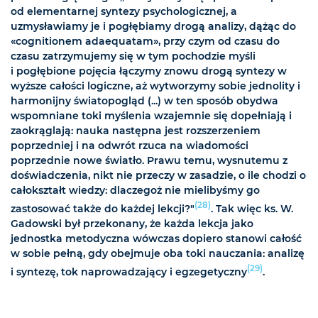
od elementarnej syntezy psychologicznej, a
uzmysławiamy je i pogłębiamy drogą analizy, dążąc do
«cognitionem adaequatam», przy czym od czasu do
czasu zatrzymujemy się w tym pochodzie myśli
i pogłębione pojęcia łączymy znowu drogą syntezy w
wyższe całości logiczne, aż wytworzymy sobie jednolity i
harmonijny światopogląd (...) w ten sposób obydwa
wspomniane toki myślenia wzajemnie się dopełniają i
zaokrąglają: nauka następna jest rozszerzeniem
poprzedniej i na odwrót rzuca na wiadomości
poprzednie nowe światło. Prawu temu, wysnutemu z
doświadczenia, nikt nie przeczy w zasadzie, o ile chodzi o
całokształt wiedzy: dlaczegoż nie mielibyśmy go
(28)
zastosować także do każdej lekcji?"
. Tak więc ks. W.
Gadowski był przekonany, że każda lekcja jako
jednostka metodyczna wówczas dopiero stanowi całość
w sobie pełną, gdy obejmuje oba toki nauczania: analizę
(29)
i syntezę, tok naprowadzający i egzegetyczny
.