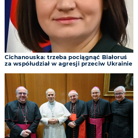
Cichanouska: trzeba pociągnąć Białoruś
za współudział w agresji przeciw Ukrainie