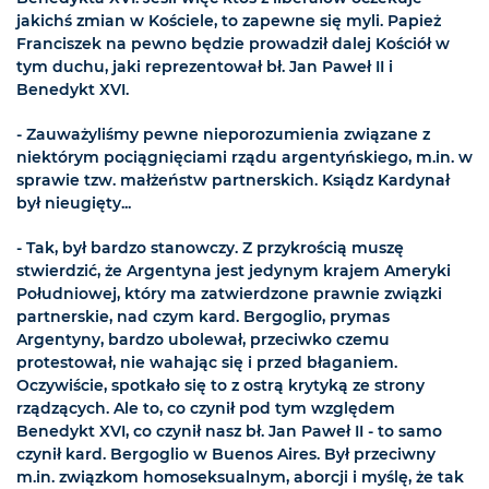
jakichś zmian w Kościele, to zapewne się myli. Papież
Franciszek na pewno będzie prowadził dalej Kościół w
tym duchu, jaki reprezentował bł. Jan Paweł II i
Benedykt XVI.
- Zauważyliśmy pewne nieporozumienia związane z
niektórym pociągnięciami rządu argentyńskiego, m.in. w
sprawie tzw. małżeństw partnerskich. Ksiądz Kardynał
był nieugięty...
- Tak, był bardzo stanowczy. Z przykrością muszę
stwierdzić, że Argentyna jest jedynym krajem Ameryki
Południowej, który ma zatwierdzone prawnie związki
partnerskie, nad czym kard. Bergoglio, prymas
Argentyny, bardzo ubolewał, przeciwko czemu
protestował, nie wahając się i przed błaganiem.
Oczywiście, spotkało się to z ostrą krytyką ze strony
rządzących. Ale to, co czynił pod tym względem
Benedykt XVI, co czynił nasz bł. Jan Paweł II - to samo
czynił kard. Bergoglio w Buenos Aires. Był przeciwny
m.in. związkom homoseksualnym, aborcji i myślę, że tak