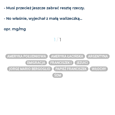
- Musi przecież jeszcze zabrać resztę rzeczy.
- No właśnie, wyjechał z małą walizeczką...
opr. mg/mg
/
1
1
AMERYKA POŁUDNIOWA
AMERYKA ŁACIŃSKA
ARGENTYNA
EMIGRACJA
FRANCISZEK I
JEZUICI
JORGE MARIO BERGOGLIO
PAPIEŻ FRANCISZEK
WŁOCHY
ŚDM