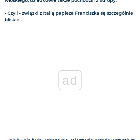
włoskiego; dziadkowie także pochodzili z Europy.
- Czyli - związki z Italią papieża Franciszka są szczególnie
bliskie...
ad