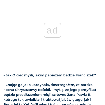
ad
- Jak Ojciec myśli, jakim papieżem będzie Franciszek?
- Znając go jako kardynała, dostrzegałem, że bardzo
kocha Chrystusowy Kościół, i myślę, że jego pontyfikat
będzie przedłużeniem misji zarówno Jana Pawła II,
którego tak uwielbiał i traktował jak świętego, jak i
Benedykta XVI. Jeśli więc ktoś z liberałów oczekuje