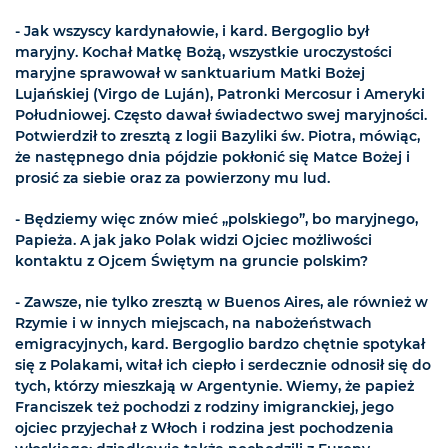
- Jak wszyscy kardynałowie, i kard. Bergoglio był
maryjny. Kochał Matkę Bożą, wszystkie uroczystości
maryjne sprawował w sanktuarium Matki Bożej
Lujańskiej (Virgo de Luján), Patronki Mercosur i Ameryki
Południowej. Często dawał świadectwo swej maryjności.
Potwierdził to zresztą z logii Bazyliki św. Piotra, mówiąc,
że następnego dnia pójdzie pokłonić się Matce Bożej i
prosić za siebie oraz za powierzony mu lud.
- Będziemy więc znów mieć „polskiego”, bo maryjnego,
Papieża. A jak jako Polak widzi Ojciec możliwości
kontaktu z Ojcem Świętym na gruncie polskim?
- Zawsze, nie tylko zresztą w Buenos Aires, ale również w
Rzymie i w innych miejscach, na nabożeństwach
emigracyjnych, kard. Bergoglio bardzo chętnie spotykał
się z Polakami, witał ich ciepło i serdecznie odnosił się do
tych, którzy mieszkają w Argentynie. Wiemy, że papież
Franciszek też pochodzi z rodziny imigranckiej, jego
ojciec przyjechał z Włoch i rodzina jest pochodzenia