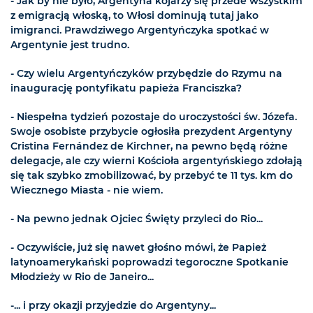
- Jak by nie było, Argentyna kojarzy się przede wszystkim
z emigracją włoską, to Włosi dominują tutaj jako
imigranci. Prawdziwego Argentyńczyka spotkać w
Argentynie jest trudno.
- Czy wielu Argentyńczyków przybędzie do Rzymu na
inaugurację pontyfikatu papieża Franciszka?
- Niespełna tydzień pozostaje do uroczystości św. Józefa.
Swoje osobiste przybycie ogłosiła prezydent Argentyny
Cristina Fernández de Kirchner, na pewno będą różne
delegacje, ale czy wierni Kościoła argentyńskiego zdołają
się tak szybko zmobilizować, by przebyć te 11 tys. km do
Wiecznego Miasta - nie wiem.
- Na pewno jednak Ojciec Święty przyleci do Rio...
- Oczywiście, już się nawet głośno mówi, że Papież
latynoamerykański poprowadzi tegoroczne Spotkanie
Młodzieży w Rio de Janeiro...
-... i przy okazji przyjedzie do Argentyny...