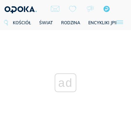
KOŚCIÓŁ
ŚWIAT
RODZINA
ENCYKLIKI JPII
SE
ad