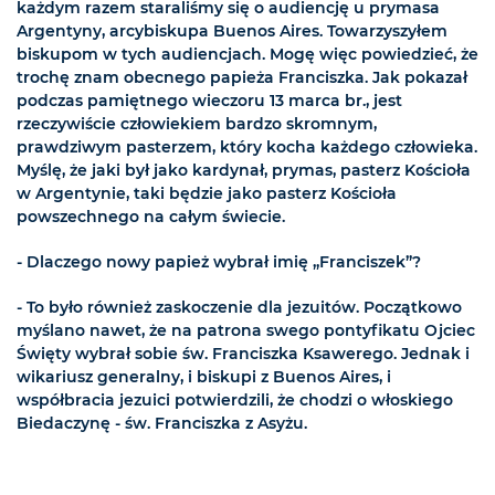
każdym razem staraliśmy się o audiencję u prymasa
Argentyny, arcybiskupa Buenos Aires. Towarzyszyłem
biskupom w tych audiencjach. Mogę więc powiedzieć, że
trochę znam obecnego papieża Franciszka. Jak pokazał
podczas pamiętnego wieczoru 13 marca br., jest
rzeczywiście człowiekiem bardzo skromnym,
prawdziwym pasterzem, który kocha każdego człowieka.
Myślę, że jaki był jako kardynał, prymas, pasterz Kościoła
w Argentynie, taki będzie jako pasterz Kościoła
powszechnego na całym świecie.
- Dlaczego nowy papież wybrał imię „Franciszek”?
- To było również zaskoczenie dla jezuitów. Początkowo
myślano nawet, że na patrona swego pontyfikatu Ojciec
Święty wybrał sobie św. Franciszka Ksawerego. Jednak i
wikariusz generalny, i biskupi z Buenos Aires, i
współbracia jezuici potwierdzili, że chodzi o włoskiego
Biedaczynę - św. Franciszka z Asyżu.