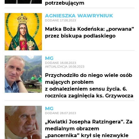
potrzebującym
AGNIESZKA WAWRYNIUK
DODANE
17.08.2023
Matka Boża Kodeńska: „porwana”
przez biskupa podlaskiego
MG
DODANE
16.08.2023
AKTUALIZACJA
16.08.2023
Przychodziło do niego wiele osób
mających problem
z odnalezieniem sensu życia. 6.
rocznica zaginięcia ks. Grzywocza
MG
DODANE
26.07.2023
„Kwiatki Josepha Ratzingera”. Za
medialnym obrazem
„pancernika” krył się niezwykle