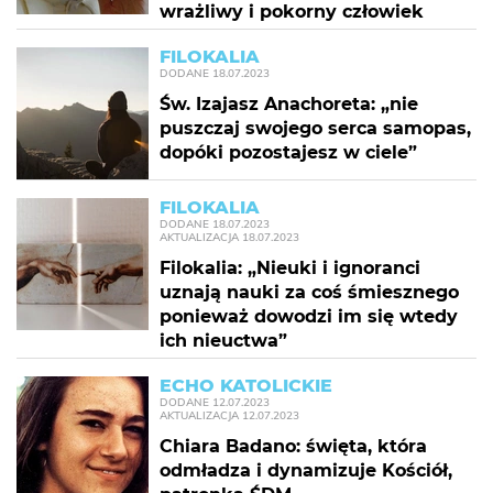
wrażliwy i pokorny człowiek
FILOKALIA
DODANE
18.07.2023
Św. Izajasz Anachoreta: „nie
puszczaj swojego serca samopas,
dopóki pozostajesz w ciele”
FILOKALIA
DODANE
18.07.2023
AKTUALIZACJA
18.07.2023
Filokalia: „Nieuki i ignoranci
uznają nauki za coś śmiesznego
ponieważ dowodzi im się wtedy
ich nieuctwa”
ECHO KATOLICKIE
DODANE
12.07.2023
AKTUALIZACJA
12.07.2023
Chiara Badano: święta, która
odmładza i dynamizuje Kościół,