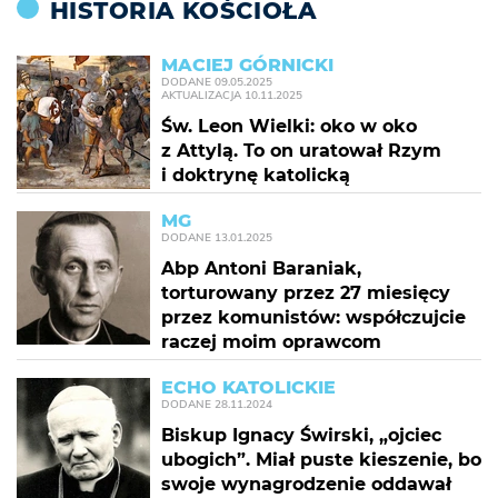
HISTORIA KOŚCIOŁA
MACIEJ GÓRNICKI
DODANE
09.05.2025
AKTUALIZACJA
10.11.2025
Św. Leon Wielki: oko w oko
z Attylą. To on uratował Rzym
i doktrynę katolicką
MG
DODANE
13.01.2025
Abp Antoni Baraniak,
torturowany przez 27 miesięcy
przez komunistów: współczujcie
raczej moim oprawcom
ECHO KATOLICKIE
DODANE
28.11.2024
Biskup Ignacy Świrski, „ojciec
ubogich”. Miał puste kieszenie, bo
swoje wynagrodzenie oddawał