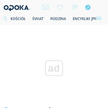
KOŚCIÓŁ
ŚWIAT
RODZINA
ENCYKLIKI JPII
SE
ad