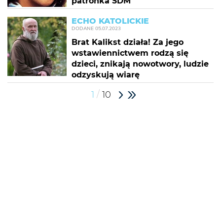
patronka ŚDM
ECHO KATOLICKIE
DODANE
05.07.2023
Brat Kalikst działa! Za jego
wstawiennictwem rodzą się
dzieci, znikają nowotwory, ludzie
odzyskują wiarę
/
1
10