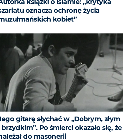
Autorka książki o islamie: „krytyka
szariatu oznacza ochronę życia
muzułmańskich kobiet”
Jego gitarę słychać w „Dobrym, złym
i brzydkim”. Po śmierci okazało się, że
należał do masonerii