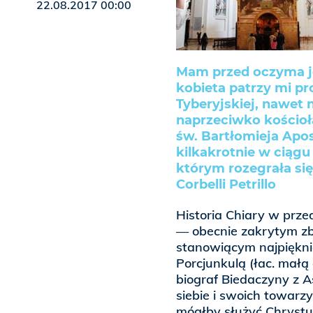
22.08.2017 00:00
Mam przed oczyma jej
kobieta patrzy mi p
Tyberyjskiej, nawet 
naprzeciwko kościoł
św. Bartłomieja Apos
kilkakrotnie w ciągu 
którym rozegrała się
Corbelli Petrillo
Historia Chiary w prze
— obecnie zakrytym zb
stanowiącym najpiękni
Porcjunkulą (łac. małą 
biograf Biedaczyny z A
siebie i swoich towarzy
mógłby służyć Chrystus