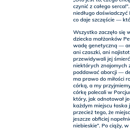
czynić z całego serca!
niedługo doświadczyć 
co daje szczęście — któ
Wszystko zaczęło się w
dziecka małżonków Petri
wadę genetyczną — ane
ani czaszki, ani najist
przewidywali jej śmier
niektórych znajomych 
poddawać aborcji — decy
ma prawo do miłości ro
córką, a my przyjmiemy
córkę polecali w Porcj
który, jak odnotował j
każdym miejscu łaska 
przecież tego, że miejs
jeszcze obficiej napeł
niebieskie”. Po ciąży, 