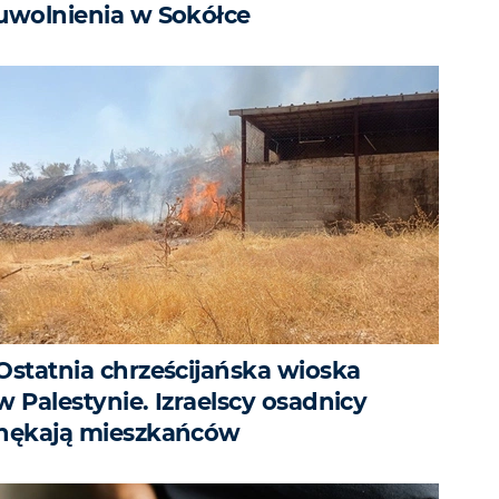
uwolnienia w Sokółce
Ostatnia chrześcijańska wioska
w Palestynie. Izraelscy osadnicy
nękają mieszkańców