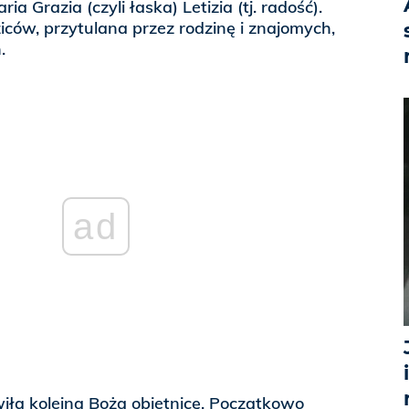
a Grazia (czyli łaska) Letizia (tj. radość).
iców, przytulana przez rodzinę i znajomych,
.
ad
iła kolejną Bożą obietnicę. Początkowo