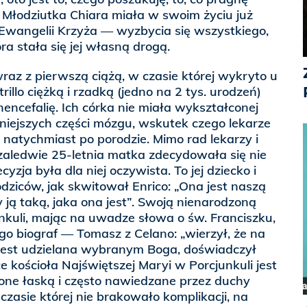
”. Młodziutka Chiara miała w swoim życiu już
Ewangelii Krzyża — wyzbycia się wszystkiego,
ra stała się jej własną drogą.
raz z pierwszą ciążą, w czasie której wykryto u
llo ciężką i rzadką (jedno na 2 tys. urodzeń)
ncefalię. Ich córka nie miała wykształconej
otniejszych części mózgu, wskutek czego lekarze
ć natychmiast po porodzie. Mimo rad lekarzy i
zaledwie 25-letnia matka zdecydowała się nie
zja była dla niej oczywista. To jej dziecko i
dziców, jak skwitował Enrico: „Ona jest naszą
 ją taką, jaka ona jest”. Swoją nienarodzoną
unkuli, mając na uwadze słowa o św. Franciszku,
ego biograf — Tomasz z Celano: „wierzył, że na
jest udzielana wybranym Boga, doświadczył
ce kościoła Najświętszej Maryi w Porcjunkuli jest
nione łaską i często nawiedzane przez duchy
w czasie której nie brakowało komplikacji, na