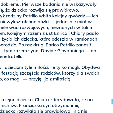
u dobremu. Pierwsze badania nie wskazywały
, że dziecko rozwija się prawidłowo.
ż rodziny Petrillo wbito kolejny gwóźdź — ich
niewykształcone nóżki — jednej nie miał w
 wiele wad rozwojowych, nieznanych w takim
. Kolejnym razem z ust Enrica i Chiary padło
życia ich dziecka, które odeszło w ramionach
rodzie. Po raz drugi Enrico Petrillo zanosił
 — tym razem syna, Davide Giovanniego — do
nefratelli.
ali dzieciom tyle miłości, ile tylko mogli. Obydwa
ifestacją szczęścia rodziców, którzy dla swoich
, co mogli — przyjęli je z miłością.
 kolejne dziecko. Chiara zdecydowała, że na
nich św. Franciszka syn otrzyma imię
ziecko rozwijało się prawidłowo i nic nie