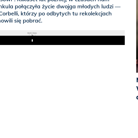
nkula połączyła życie dwojga młodych ludzi —
 Corbelli, którzy po odbytych tu rekolekcjach
wili się pobrać.
REKLAMA
Play