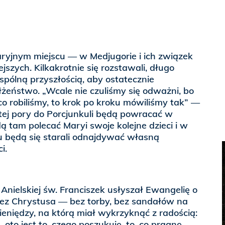
aryjnym miejscu — w Medjugorie i ich związek
ejszych. Kilkakrotnie się rozstawali, długo
spólną przyszłością, aby ostatecznie
żeństwo. „Wcale nie czuliśmy się odważni, bo
o robiliśmy, to krok po kroku mówiliśmy tak” —
tej pory do Porcjunkuli będą powracać w
ą tam polecać Maryi swoje kolejne dzieci i w
u będą się starali odnajdywać własną
i.
 Anielskiej św. Franciszek usłyszał Ewangelię o
zez Chrystusa — bez torby, bez sandałów na
ieniędzy, na którą miał wykrzyknąć z radością:
, oto jest to, czego poszukuję, to, co pragnę