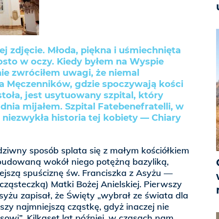
 zdjęcie. Młoda, piękna i uśmiechnięta
rosto w oczy. Kiedy byłem na Wyspie
nie zwróciłem uwagi, że niemal
a Męczenników, gdzie spoczywają kości
toła, jest usytuowany szpital, który
dnia mijałem. Szpital Fatebenefratelli, w
 niezwykła historia tej kobiety — Chiary
dziwny sposób splata się z małym kościółkiem
udowaną wokół niego potężną bazyliką,
ejszą spuściznę św. Franciszka z Asyżu —
cząsteczką) Matki Bożej Anielskiej. Pierwszy
syżu zapisał, że Święty „wybrał ze świata dla
szy najmniejszą cząstkę, gdyż inaczej nie
owi”. Kilkaset lat później, w czasach nam