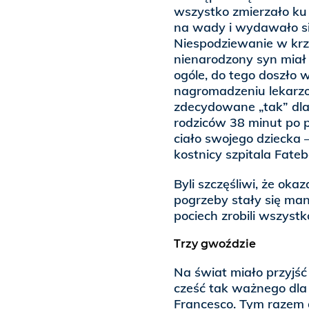
wszystko zmierzało k
na wady i wydawało się
Niespodziewanie w krzy
nienarodzony syn miał 
ogóle, do tego doszło
nagromadzeniu lekarzom
zdecydowane „tak” dla 
rodziców 38 minut po po
ciało swojego dziecka
kostnicy szpitala Fatebe
Byli szczęśliwi, że okaz
pogrzeby stały się man
pociech zrobili wszystko
Trzy gwoździe
Na świat miało przyjść
cześć tak ważnego dla 
Francesco. Tym razem d