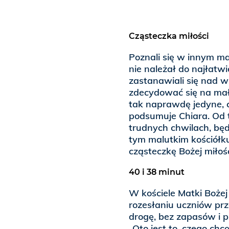
Cząsteczka miłości
Poznali się w innym m
nie należał do najłatwi
zastanawiali się nad w
zdecydować się na mał
tak naprawdę jedyne, c
podsumuje Chiara. Od 
trudnych chwilach, będ
tym malutkim kościółk
cząsteczkę Bożej miłośc
40 i 38 minut
W kościele Matki Bożej
rozesłaniu uczniów pr
drogę, bez zapasów i p
„Oto jest to, czego chcę