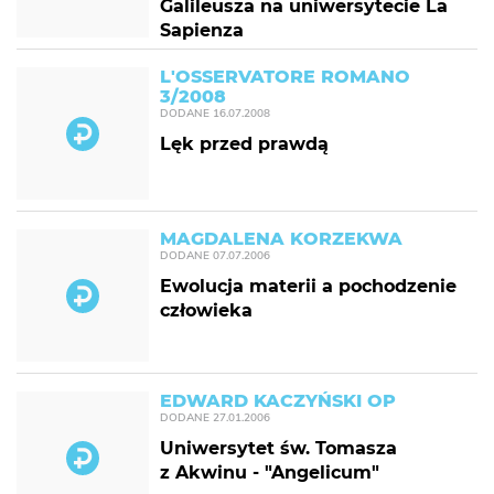
Galileusza na uniwersytecie La
Sapienza
L'OSSERVATORE ROMANO
3/2008
DODANE
16.07.2008
Lęk przed prawdą
MAGDALENA KORZEKWA
DODANE
07.07.2006
Ewolucja materii a pochodzenie
człowieka
EDWARD KACZYŃSKI OP
DODANE
27.01.2006
Uniwersytet św. Tomasza
z Akwinu - "Angelicum"