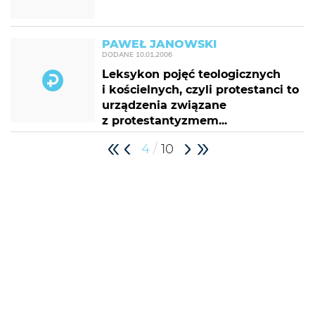
PAWEŁ JANOWSKI
DODANE
10.01.2006
Leksykon pojęć teologicznych
i kościelnych, czyli protestanci to
urządzenia związane
z protestantyzmem...
/
4
10