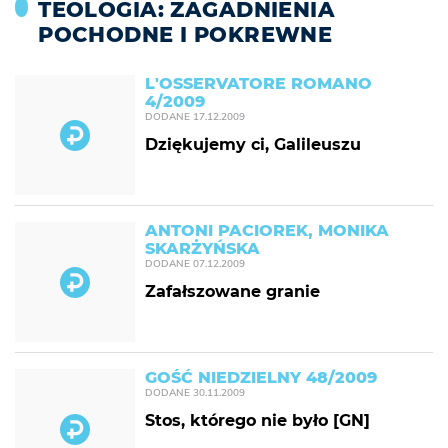
TEOLOGIA: ZAGADNIENIA
POCHODNE I POKREWNE
L'OSSERVATORE ROMANO
4/2009
DODANE
17.12.2009
Dziękujemy ci, Galileuszu
ANTONI PACIOREK, MONIKA
SKARŻYŃSKA
DODANE
07.12.2009
Zafałszowane granie
GOŚĆ NIEDZIELNY 48/2009
DODANE
30.11.2009
Stos, którego nie było [GN]