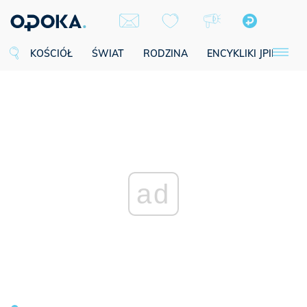
KOŚCIÓŁ
ŚWIAT
RODZINA
ENCYKLIKI JPII
SE
ad