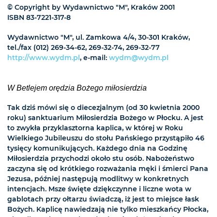
© Copyright by Wydawnictwo "M", Kraków 2001
ISBN 83-7221-317-8
Wydawnictwo "M", ul. Zamkowa 4/4, 30-301 Kraków,
tel./fax (012) 269-34-62, 269-32-74, 269-32-77
http://www.wydm.pl
, e-mail:
wydm@wydm.pl
W Betlejem orędzia Bożego miłosierdzia
Tak dziś mówi się o diecezjalnym (od 30 kwietnia 2000
roku) sanktuarium Miłosierdzia Bożego w Płocku. A jest
to zwykła przyklasztorna kaplica, w której w Roku
Wielkiego Jubileuszu do stołu Pańskiego przystąpiło 46
tysięcy komunikujących. Każdego dnia na Godzinę
Miłosierdzia przychodzi około stu osób. Nabożeństwo
zaczyna się od krótkiego rozważania męki i śmierci Pana
Jezusa, później następują modlitwy w konkretnych
intencjach. Msze święte dziękczynne i liczne wota w
gablotach przy ołtarzu świadczą, iż jest to miejsce łask
Bożych. Kaplicę nawiedzają nie tylko mieszkańcy Płocka,