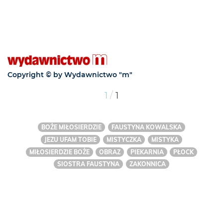
Copyright © by Wydawnictwo "m"
/
1
1
BOŻE MIŁOSIERDZIE
FAUSTYNA KOWALSKA
JEZU UFAM TOBIE
MISTYCZKA
MISTYKA
MIŁOSIERDZIE BOŻE
OBRAZ
PIEKARNIA
PŁOCK
SIOSTRA FAUSTYNA
ZAKONNICA