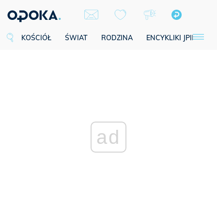
KOŚCIÓŁ
ŚWIAT
RODZINA
ENCYKLIKI JPII
SE
ad