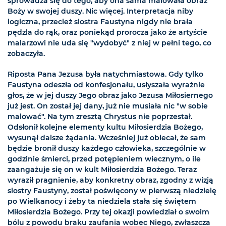
sprowadza się do tego, aby ona sama malowała obraz
Boży w swojej duszy. Nic więcej. Interpretacja niby
logiczna, przecież siostra Faustyna nigdy nie brała
pędzla do rąk, oraz poniekąd prorocza jako że artyście
malarzowi nie uda się "wydobyć" z niej w pełni tego, co
zobaczyła.
Riposta Pana Jezusa była natychmiastowa. Gdy tylko
Faustyna odeszła od konfesjonału, usłyszała wyraźnie
głos, że w jej duszy Jego obraz jako Jezusa Miłosiernego
już jest. On został jej dany, już nie musiała nic "w sobie
malować". Na tym zresztą Chrystus nie poprzestał.
Odsłonił kolejne elementy kultu Miłosierdzia Bożego,
wysunął dalsze żądania. Wcześniej już obiecał, że sam
będzie bronił duszy każdego człowieka, szczególnie w
godzinie śmierci, przed potępieniem wiecznym, o ile
zaangażuje się on w kult Miłosierdzia Bożego. Teraz
wyraził pragnienie, aby konkretny obraz, zgodny z wizją
siostry Faustyny, został poświęcony w pierwszą niedzielę
po Wielkanocy i żeby ta niedziela stała się świętem
Miłosierdzia Bożego. Przy tej okazji powiedział o swoim
bólu z powodu braku zaufania wobec Niego, zwłaszcza