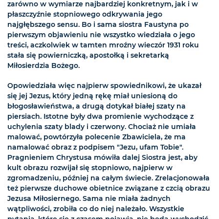
zarówno w wymiarze najbardziej konkretnym, jak i w
płaszczyźnie stopniowego odkrywania jego
najgłębszego sensu. Bo i sama siostra Faustyna po
pierwszym objawieniu nie wszystko wiedziała o jego
treści, aczkolwiek w tamten mroźny wieczór 1931 roku
stała się powierniczką, apostołką i sekretarką
Miłosierdzia Bożego.
Opowiedziała więc najpierw spowiednikowi, że ukazał
się jej Jezus, który jedną rękę miał uniesioną do
błogosławieństwa, a drugą dotykał białej szaty na
piersiach. Istotne były dwa promienie wychodzące z
uchylenia szaty blady i czerwony. Chociaż nie umiała
malować, powtórzyła polecenie Zbawiciela, że ma
namalować obraz z podpisem "Jezu, ufam Tobie".
Pragnieniem Chrystusa mówiła dalej Siostra jest, aby
kult obrazu rozwijał się stopniowo, najpierw w
zgromadzeniu, później na całym świecie. Zrelacjonowała
też pierwsze duchowe obietnice związane z czcią obrazu
Jezusa Miłosiernego. Sama nie miała żadnych
wątpliwości, zrobiła co do niej należało. Wszystkie
pytania, które się z czasem pojawią, nie będą wychodzić