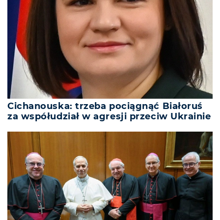
Cichanouska: trzeba pociągnąć Białoruś
za współudział w agresji przeciw Ukrainie