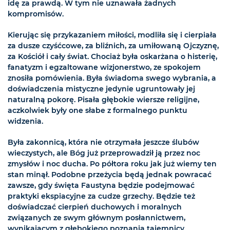
idę za prawdą. W tym nie uznawała żadnych
kompromisów.
Kierując się przykazaniem miłości, modliła się i cierpiała
za dusze czyśćcowe, za bliźnich, za umiłowaną Ojczyznę,
za Kościół i cały świat. Chociaż była oskarżana o histerię,
fanatyzm i egzaltowane wizjonerstwo, ze spokojem
znosiła pomówienia. Była świadoma swego wybrania, a
doświadczenia mistyczne jedynie ugruntowały jej
naturalną pokorę. Pisała głębokie wiersze religijne,
aczkolwiek były one słabe z formalnego punktu
widzenia.
Była zakonnicą, która nie otrzymała jeszcze ślubów
wieczystych, ale Bóg już przeprowadził ją przez noc
zmysłów i noc ducha. Po półtora roku jak już wiemy ten
stan minął. Podobne przeżycia będą jednak powracać
zawsze, gdy święta Faustyna będzie podejmować
praktyki ekspiacyjne za cudze grzechy. Będzie też
doświadczać cierpień duchowych i moralnych
związanych ze swym głównym posłannictwem,
wynikającym z głębokiego poznania tajemnicy