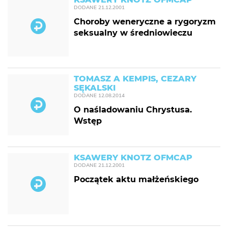
DODANE
21.12.2001
Choroby weneryczne a rygoryzm
seksualny w średniowieczu
TOMASZ A KEMPIS, CEZARY
SĘKALSKI
DODANE
12.08.2014
O naśladowaniu Chrystusa.
Wstęp
KSAWERY KNOTZ OFMCAP
DODANE
21.12.2001
Początek aktu małżeńskiego