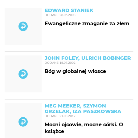
EDWARD STANIEK
DODANE
28.05.2003
Ewangeliczne zmaganie za złem
JOHN FOLEY, ULRICH BOBINGER
DODANE
19.07.2002
Bóg w globalnej wiosce
MEG MEEKER, SZYMON
GRZELAK, IZA PASZKOWSKA
DODANE
21.03.2012
Mocni ojcowie, mocne córki. O
książce