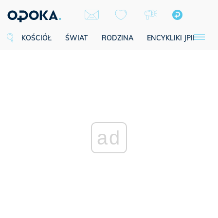
KOŚCIÓŁ
ŚWIAT
RODZINA
ENCYKLIKI JPII
SE
ad