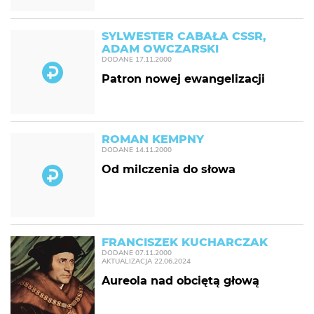
SYLWESTER CABAŁA CSSR,
ADAM OWCZARSKI
DODANE
17.11.2000
Patron nowej ewangelizacji
ROMAN KEMPNY
DODANE
14.11.2000
Od milczenia do słowa
FRANCISZEK KUCHARCZAK
DODANE
07.11.2000
AKTUALIZACJA
22.06.2024
Aureola nad obciętą głową