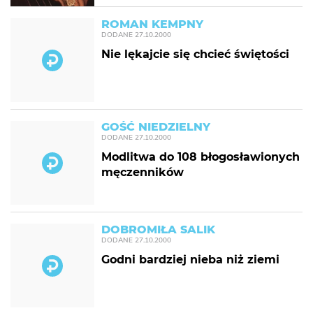
ROMAN KEMPNY
DODANE
27.10.2000
Nie lękajcie się chcieć świętości
GOŚĆ NIEDZIELNY
DODANE
27.10.2000
Modlitwa do 108 błogosławionych
męczenników
DOBROMIŁA SALIK
DODANE
27.10.2000
Godni bardziej nieba niż ziemi