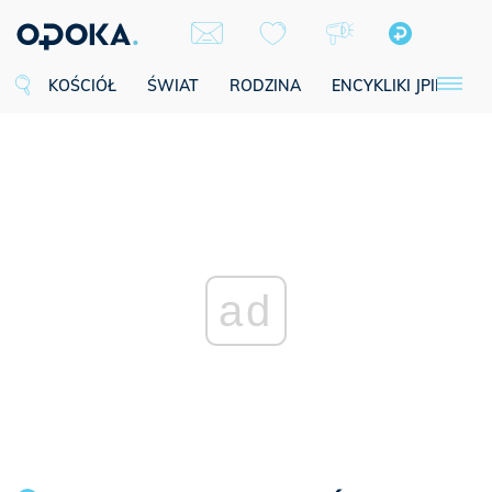
KOŚCIÓŁ
ŚWIAT
RODZINA
ENCYKLIKI JPII
SE
ad