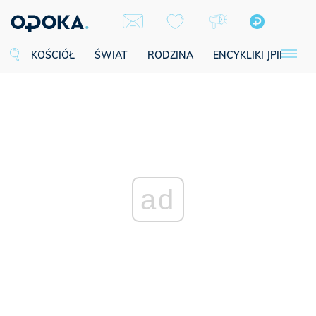
KOŚCIÓŁ
ŚWIAT
RODZINA
ENCYKLIKI JPII
SE
ad