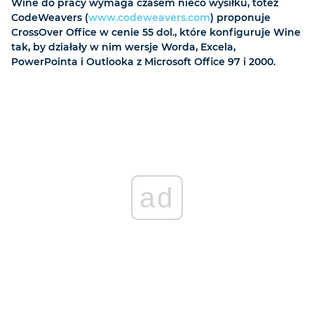
Wine do pracy wymaga czasem nieco wysiłku, toteż
CodeWeavers (
www.codeweavers.com
) proponuje
CrossOver Office w cenie 55 dol., które konfiguruje Wine
tak, by działały w nim wersje Worda, Excela,
PowerPointa i Outlooka z Microsoft Office 97 i 2000.
ad