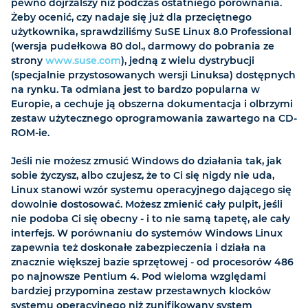
pewno dojrzalszy niż podczas ostatniego porównania.
Żeby ocenić, czy nadaje się już dla przeciętnego
użytkownika, sprawdziliśmy SuSE Linux 8.0 Professional
(wersja pudełkowa 80 dol., darmowy do pobrania ze
strony
www.suse.com
), jedną z wielu dystrybucji
(specjalnie przystosowanych wersji Linuksa) dostępnych
na rynku. Ta odmiana jest to bardzo popularna w
Europie, a cechuje ją obszerna dokumentacja i olbrzymi
zestaw użytecznego oprogramowania zawartego na CD-
ROM-ie.
Jeśli nie możesz zmusić Windows do działania tak, jak
sobie życzysz, albo czujesz, że to Ci się nigdy nie uda,
Linux stanowi wzór systemu operacyjnego dającego się
dowolnie dostosować. Możesz zmienić cały pulpit, jeśli
nie podoba Ci się obecny - i to nie samą tapetę, ale cały
interfejs. W porównaniu do systemów Windows Linux
zapewnia też doskonałe zabezpieczenia i działa na
znacznie większej bazie sprzętowej - od procesorów 486
po najnowsze Pentium 4. Pod wieloma względami
bardziej przypomina zestaw przestawnych klocków
systemu operacyjnego niż zunifikowany system