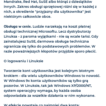
Mandrake, Red Hat, SuSE albo którąś z dziesiątków
innych. Zakres obsługi sprzętowej różni się w każdej z
nich, a określenie "przyjazny dla użytkownika" jest
niektórym całkowicie obce.
Obsługa w cenie.
Ludzie narzekają na koszt płatnej
obsługi technicznej Microsoftu. Lecz dystrybutorzy
Linuksa - z paroma wyjątkami - nie są wcale tańsi. Gdy
zainstalujesz SuSE, darmowa obsługa techniczna
ogranicza się tylko do podstawowych problemów. W
razie poważniejszych kłopotów przyjdzie sporo płacić.
O logowaniu i Linuksie
Tworzenie kont użytkownika jest kolejnym istotnym
krokiem - dla wielu użytkowników Windows to nowość.
W Windows 9x konta użytkowników są tylko grą
pozorów. W Linuksie, tak jak Windows XP/2000/NT,
system operacyjny wymaga, by każda osoba
odpowiadała za wszelkie działania w nim wykonane.
W efekcie powstają co najmniej dwa konta: