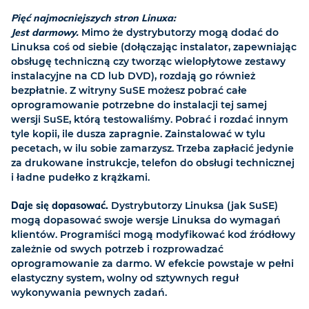
Pięć najmocniejszych stron Linuxa:
Jest darmowy.
Mimo że dystrybutorzy mogą dodać do
Linuksa coś od siebie (dołączając instalator, zapewniając
obsługę techniczną czy tworząc wielopłytowe zestawy
instalacyjne na CD lub DVD), rozdają go również
bezpłatnie. Z witryny SuSE możesz pobrać całe
oprogramowanie potrzebne do instalacji tej samej
wersji SuSE, którą testowaliśmy. Pobrać i rozdać innym
tyle kopii, ile dusza zapragnie. Zainstalować w tylu
pecetach, w ilu sobie zamarzysz. Trzeba zapłacić jedynie
za drukowane instrukcje, telefon do obsługi technicznej
i ładne pudełko z krążkami.
Daje się dopasować.
Dystrybutorzy Linuksa (jak SuSE)
mogą dopasować swoje wersje Linuksa do wymagań
klientów. Programiści mogą modyfikować kod źródłowy
zależnie od swych potrzeb i rozprowadzać
oprogramowanie za darmo. W efekcie powstaje w pełni
elastyczny system, wolny od sztywnych reguł
wykonywania pewnych zadań.