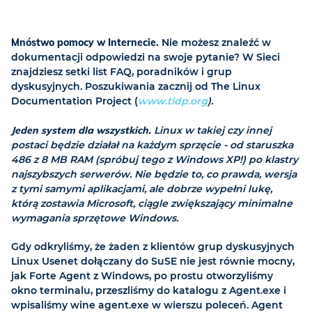
Mnóstwo pomocy w Internecie.
Nie możesz znaleźć w
dokumentacji odpowiedzi na swoje pytanie? W Sieci
znajdziesz setki list FAQ, poradników i grup
dyskusyjnych. Poszukiwania zacznij od The Linux
Documentation Project (
www.tldp.org
).
Jeden system dla wszystkich.
Linux w takiej czy innej
postaci będzie działał na każdym sprzęcie - od staruszka
486 z 8 MB RAM (spróbuj tego z Windows XP!) po klastry
najszybszych serwerów. Nie będzie to, co prawda, wersja
z tymi samymi aplikacjami, ale dobrze wypełni lukę,
którą zostawia Microsoft, ciągle zwiększający minimalne
wymagania sprzętowe Windows.
Gdy odkryliśmy, że żaden z klientów grup dyskusyjnych
Linux Usenet dołączany do SuSE nie jest równie mocny,
jak Forte Agent z Windows, po prostu otworzyliśmy
okno terminalu, przeszliśmy do katalogu z Agent.exe i
wpisaliśmy wine agent.exe w wierszu poleceń. Agent