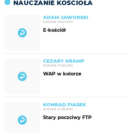
NAUCZANIE KOŚCIOŁA
ADAM JAWORSKI
DODANE
10.07.2003
E-kościół
CEZARY KRAMP
DODANE
27.06.2003
WAP w kolorze
KONRAD PIASEK
DODANE
27.06.2003
Stary poczciwy FTP