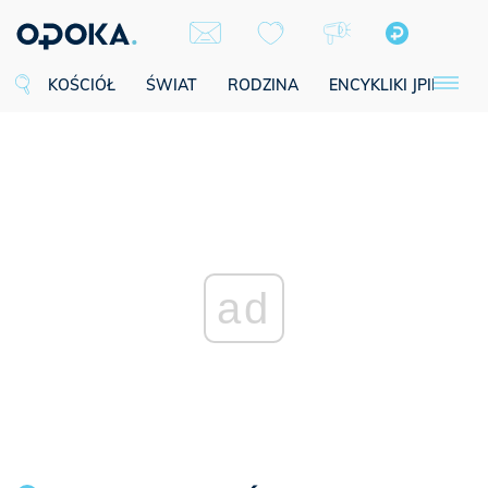
KOŚCIÓŁ
ŚWIAT
RODZINA
ENCYKLIKI JPII
SE
ad