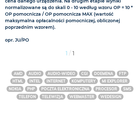
cena danego urządzenia. Na drugim etapie wyniki
normalizowane są do skali 0 - 10 według wzoru OP = 10 *
OP pomocnicza / OP pomocnicza MAX (wartość
maksymalna opłacalności pomocniczej, obliczonej
poprzednim wzorem).
opr. JU/PO
/
1
1
AMD
AUDIO
AUDIO-WIDEO
CGI
DOEMENA
FTP
HTML
INTEL
INTERNET
KOMPUTERY
MI EXPLORER
NOKIA
PHP
POCZTA ELEKTRONICZNA
PROCESOR
SMS
TELEFON
TELEWIZJA
WEBMASTER
WEDESIGN