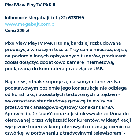
PixelView PlayTV PAK II
Informacje
Megabajt tel. (22) 6331199
www.megabajt.com.pl
Cena
329 zł
PixelView PlayTV PAK II to najbardziej rozbudowana
propozycja w naszym teście. Przy cenie mieszczącej się
na poziomie innych opisywanych tunerów, producent
zdołał dołączyć dodatkowo kamerę internetową,
podłączaną do komputera przez złącze USB.
Najpierw jednak skupmy się na samym tunerze. Na
podstawowym poziomie jego konstrukcja nie odbiega
od konstrukcji pozostałych testowanych urządzeń -
wykorzystano standardową głowicę telewizyjną i
przetwornik analogowo-cyfrowy Conexant 878A.
Sprawiło to, że jakość obrazu jest niezwykle zbliżona do
oferowanej przez większość konkurentów; w klasyfikacji
wyłącznie tunerów komputerowych można ją ocenić na
czwórkę, w porównaniu z tradycyjnymi telewizorami -