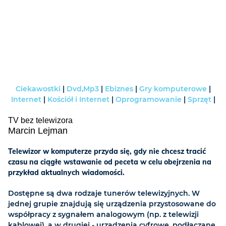
Ciekawostki
|
Dvd,Mp3
|
Ebiznes
|
Gry komputerowe
|
Internet
|
Kościół i Internet
|
Oprogramowanie
|
Sprzęt
|
TV bez telewizora
Marcin Lejman
Telewizor w komputerze przyda się, gdy nie chcesz tracić
czasu na ciągłe wstawanie od peceta w celu obejrzenia na
przykład aktualnych wiadomości.
Dostępne są dwa rodzaje tunerów telewizyjnych. W
jednej grupie znajdują się urządzenia przystosowane do
współpracy z sygnałem analogowym (np. z telewizji
kablowej), a w drugiej - urządzenia cyfrowe, podłączane