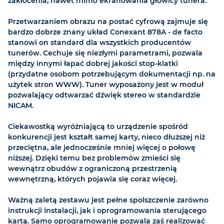
zakłócenia, nawet mimo ekranowania głowicy tunera.
Przetwarzaniem obrazu na postać cyfrową zajmuje się
bardzo dobrze znany układ Conexant 878A - de facto
stanowi on standard dla wszystkich producentów
tunerów. Cechuje się niezłymi parametrami, pozwala
między innymi łapać dobrej jakości stop-klatki
(przydatne osobom potrzebującym dokumentacji np. na
użytek stron WWW). Tuner wyposażony jest w moduł
pozwalający odtwarzać dźwięk stereo w standardzie
NICAM.
Ciekawostką wyróżniającą to urządzenie spośród
konkurencji jest kształt samej karty, nieco dłuższej niż
przeciętna, ale jednocześnie mniej więcej o połowę
niższej. Dzięki temu bez problemów zmieści się
wewnątrz obudów z ograniczoną przestrzenią
wewnętrzną, których pojawia się coraz więcej.
Ważną zaletą zestawu jest pełne spolszczenie zarówno
instrukcji instalacji, jak i oprogramowania sterującego
kartą. Samo oprogramowanie pozwala zaś realizować