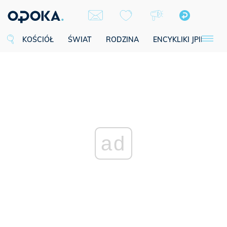
KOŚCIÓŁ
ŚWIAT
RODZINA
ENCYKLIKI JPII
SE
ad