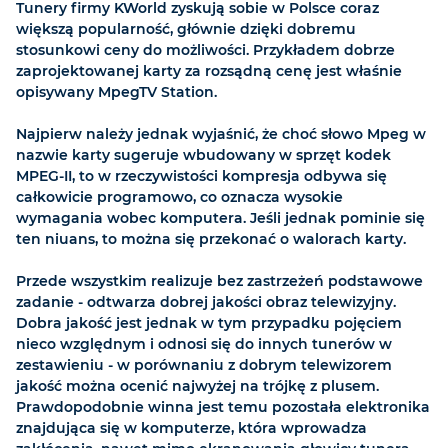
Tunery firmy KWorld zyskują sobie w Polsce coraz
większą popularność, głównie dzięki dobremu
stosunkowi ceny do możliwości. Przykładem dobrze
zaprojektowanej karty za rozsądną cenę jest właśnie
opisywany MpegTV Station.
Najpierw należy jednak wyjaśnić, że choć słowo Mpeg w
nazwie karty sugeruje wbudowany w sprzęt kodek
MPEG-II, to w rzeczywistości kompresja odbywa się
całkowicie programowo, co oznacza wysokie
wymagania wobec komputera. Jeśli jednak pominie się
ten niuans, to można się przekonać o walorach karty.
Przede wszystkim realizuje bez zastrzeżeń podstawowe
zadanie - odtwarza dobrej jakości obraz telewizyjny.
Dobra jakość jest jednak w tym przypadku pojęciem
nieco względnym i odnosi się do innych tunerów w
zestawieniu - w porównaniu z dobrym telewizorem
jakość można ocenić najwyżej na trójkę z plusem.
Prawdopodobnie winna jest temu pozostała elektronika
znajdująca się w komputerze, która wprowadza