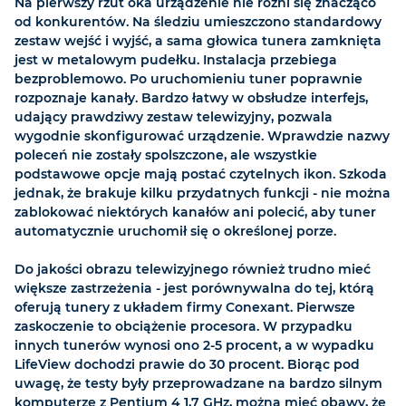
Na pierwszy rzut oka urządzenie nie różni się znacząco
od konkurentów. Na śledziu umieszczono standardowy
zestaw wejść i wyjść, a sama głowica tunera zamknięta
jest w metalowym pudełku. Instalacja przebiega
bezproblemowo. Po uruchomieniu tuner poprawnie
rozpoznaje kanały. Bardzo łatwy w obsłudze interfejs,
udający prawdziwy zestaw telewizyjny, pozwala
wygodnie skonfigurować urządzenie. Wprawdzie nazwy
poleceń nie zostały spolszczone, ale wszystkie
podstawowe opcje mają postać czytelnych ikon. Szkoda
jednak, że brakuje kilku przydatnych funkcji - nie można
zablokować niektórych kanałów ani polecić, aby tuner
automatycznie uruchomił się o określonej porze.
Do jakości obrazu telewizyjnego również trudno mieć
większe zastrzeżenia - jest porównywalna do tej, którą
oferują tunery z układem firmy Conexant. Pierwsze
zaskoczenie to obciążenie procesora. W przypadku
innych tunerów wynosi ono 2-5 procent, a w wypadku
LifeView dochodzi prawie do 30 procent. Biorąc pod
uwagę, że testy były przeprowadzane na bardzo silnym
komputerze z Pentium 4 1,7 GHz, można mieć obawy, że