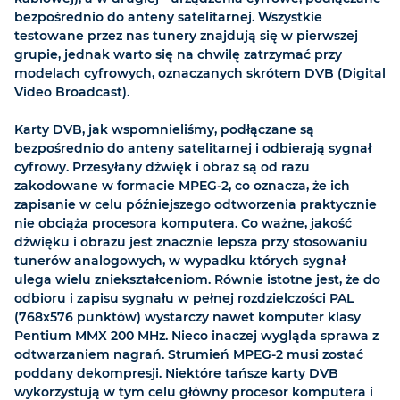
bezpośrednio do anteny satelitarnej. Wszystkie
testowane przez nas tunery znajdują się w pierwszej
grupie, jednak warto się na chwilę zatrzymać przy
modelach cyfrowych, oznaczanych skrótem DVB (Digital
Video Broadcast).
Karty DVB, jak wspomnieliśmy, podłączane są
bezpośrednio do anteny satelitarnej i odbierają sygnał
cyfrowy. Przesyłany dźwięk i obraz są od razu
zakodowane w formacie MPEG-2, co oznacza, że ich
zapisanie w celu późniejszego odtworzenia praktycznie
nie obciąża procesora komputera. Co ważne, jakość
dźwięku i obrazu jest znacznie lepsza przy stosowaniu
tunerów analogowych, w wypadku których sygnał
ulega wielu zniekształceniom. Równie istotne jest, że do
odbioru i zapisu sygnału w pełnej rozdzielczości PAL
(768x576 punktów) wystarczy nawet komputer klasy
Pentium MMX 200 MHz. Nieco inaczej wygląda sprawa z
odtwarzaniem nagrań. Strumień MPEG-2 musi zostać
poddany dekompresji. Niektóre tańsze karty DVB
wykorzystują w tym celu główny procesor komputera i