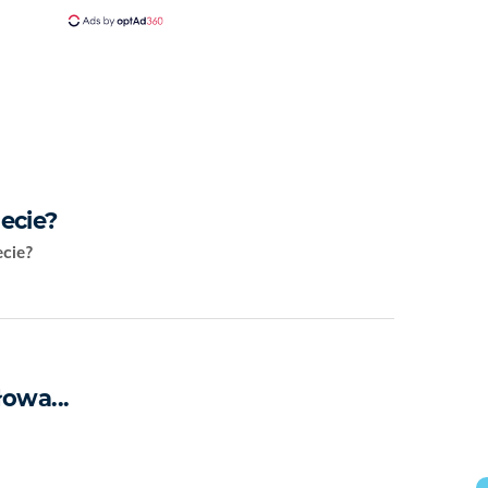
ecie?
ecie?
łowa...