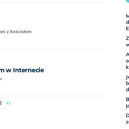
M
d
E
ni z Kościołem
Z
w
A
o
k
m w Internecie
J
tu
b
d
B
2
43
j
D
z