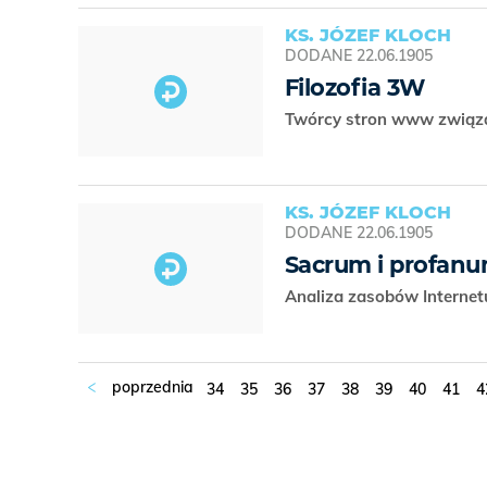
KS. JÓZEF KLOCH
DODANE
22.06.1905
Filozofia 3W
Twórcy stron www związa
KS. JÓZEF KLOCH
DODANE
22.06.1905
Sacrum i profanu
Analiza zasobów Interne
34
35
36
37
38
39
40
41
4