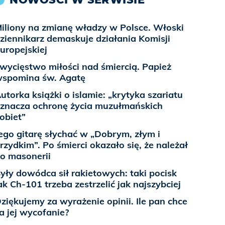
iliony na zmianę władzy w Polsce. Włoski
ziennikarz demaskuje działania Komisji
uropejskiej
wycięstwo miłości nad śmiercią. Papież
spomina św. Agatę
utorka książki o islamie: „krytyka szariatu
znacza ochronę życia muzułmańskich
obiet”
ego gitarę słychać w „Dobrym, złym i
rzydkim”. Po śmierci okazało się, że należał
o masonerii
yły dowódca sił rakietowych: taki pocisk
ak Ch-101 trzeba zestrzelić jak najszybciej
ziękujemy za wyrażenie opinii. Ile pan chce
a jej wycofanie?