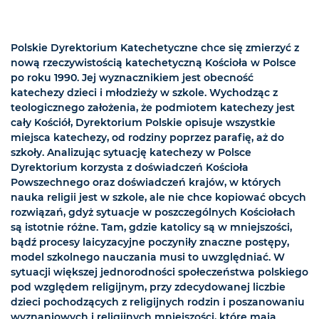
Polskie Dyrektorium Katechetyczne chce się zmierzyć z
nową rzeczywistością katechetyczną Kościoła w Polsce
po roku 1990. Jej wyznacznikiem jest obecność
katechezy dzieci i młodzieży w szkole. Wychodząc z
teologicznego założenia, że podmiotem katechezy jest
cały Kościół, Dyrektorium Polskie opisuje wszystkie
miejsca katechezy, od rodziny poprzez parafię, aż do
szkoły. Analizując sytuację katechezy w Polsce
Dyrektorium korzysta z doświadczeń Kościoła
Powszechnego oraz doświadczeń krajów, w których
nauka religii jest w szkole, ale nie chce kopiować obcych
rozwiązań, gdyż sytuacje w poszczególnych Kościołach
są istotnie różne. Tam, gdzie katolicy są w mniejszości,
bądź procesy laicyzacyjne poczyniły znaczne postępy,
model szkolnego nauczania musi to uwzględniać. W
sytuacji większej jednorodności społeczeństwa polskiego
pod względem religijnym, przy zdecydowanej liczbie
dzieci pochodzących z religijnych rodzin i poszanowaniu
wyznaniowych i religijnych mniejszości, które mają