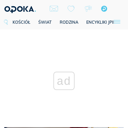
KOŚCIÓŁ
ŚWIAT
RODZINA
ENCYKLIKI JPII
SE
ad