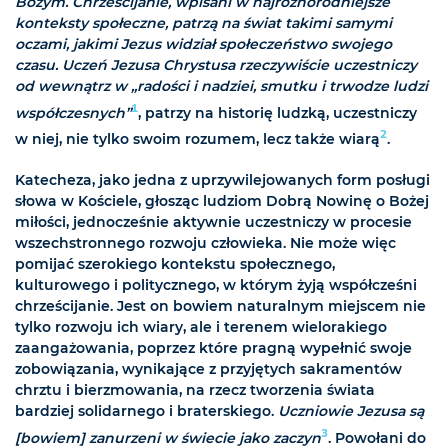
Bożym. Chrześcijanie, wpisani w najróżnorodniejsze
konteksty społeczne, patrzą na świat takimi samymi
oczami, jakimi Jezus widział społeczeństwo swojego
czasu. Uczeń Jezusa Chrystusa rzeczywiście uczestniczy
od wewnątrz w
„radości i nadziei, smutku i trwodze ludzi
1
współczesnych”
, patrzy na historię ludzką, uczestniczy
2
w niej, nie tylko swoim rozumem, lecz także wiarą
.
Katecheza, jako jedna z uprzywilejowanych form posługi
słowa w Kościele, głosząc ludziom Dobrą Nowinę o Bożej
miłości, jednocześnie aktywnie uczestniczy w procesie
wszechstronnego rozwoju człowieka. Nie może więc
pomijać szerokiego kontekstu społecznego,
kulturowego i politycznego, w którym żyją współcześni
chrześcijanie. Jest on bowiem naturalnym miejscem nie
tylko rozwoju ich wiary, ale i terenem wielorakiego
zaangażowania, poprzez które pragną wypełnić swoje
zobowiązania, wynikające z przyjętych sakramentów
chrztu i bierzmowania, na rzecz tworzenia świata
bardziej solidarnego i braterskiego.
Uczniowie Jezusa są
3
[bowiem] zanurzeni w świecie jako zaczyn
. Powołani do