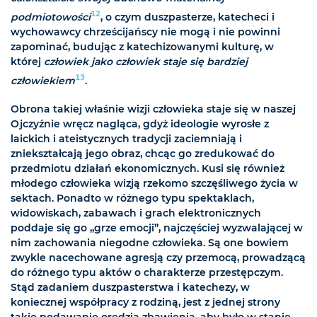
12
podmiotowości
, o czym duszpasterze, katecheci i
wychowawcy chrześcijańscy nie mogą i nie powinni
zapominać, budując z katechizowanymi kulturę, w
której
człowiek jako człowiek staje się bardziej
13
człowiekiem
.
Obrona takiej właśnie wizji człowieka staje się w naszej
Ojczyźnie wręcz nagląca, gdyż ideologie wyrosłe z
laickich i ateistycznych tradycji zaciemniają i
zniekształcają jego obraz, chcąc go zredukować do
przedmiotu działań ekonomicznych. Kusi się również
młodego człowieka wizją rzekomo szczęśliwego życia w
sektach. Ponadto w różnego typu spektaklach,
widowiskach, zabawach i grach elektronicznych
poddaje się go „grze emocji”, najczęściej wyzwalającej w
nim zachowania niegodne człowieka. Są one bowiem
zwykle nacechowane agresją czy przemocą, prowadzącą
do różnego typu aktów o charakterze przestępczym.
Stąd zadaniem duszpasterstwa i katechezy, w
koniecznej współpracy z rodziną, jest z jednej strony