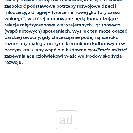
takie podawanie orędzia zbawienia, aby było w stanie
zaspokoić podstawowe potrzeby rozwojowe dzieci i
młodzieży, z drugiej – tworzenie nowej „kultury czasu
wolnego”, w której promowane będą humanizujące
relacje międzyosobowe we wzajemnych i grupowych
(wspólnotowych) spotkaniach. Wysiłek ten może okazać
bardziej owocny, gdy chrześcijanie podejmą szeroko
rozumiany dialog z różnymi kierunkami kulturowymi w
naszym kraju, aby wspólnie budować
cywilizację miłości,
zapewniającą człolwiekowi właściwe środowisko życia i
rozwoju.
ad