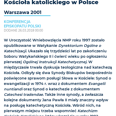
Kościoła katolickiego w Polsce
Warszawa 2001
KONFERENCJA
EPISKOPATU POLSKI
DODANE 26.03.2018 00:00
W Uroczystość Wniebowzięcia NMP roku 1997 zostało
opublikowane w Watykanie
Dyrektorium Ogólne o
Katechizacji
. Ukazało się trzydzieści lat po zakończeniu
Soboru Watykańskiego II i ćwierć wieku po ogłoszeniu
pierwszej
Ogólnej Instrukcji Katechetycznej
. W
międzyczasie trwała dyskusja teologiczna nad katechezą
Kościoła. Odbyły się dwa Synody Biskupów bezpośrednio
poświęcone sprawom posługi Słowa w Kościele: Synod o
ewangelizacji w 1974 r. wraz z dokumentem
Evangelii
nuntiandi
oraz Synod o katechezie z dokumentem
Catechesi tradendae
. Także inne synody, a zwłaszcza
kolejne dokumenty Jana Pawła II miały znaczny wpływ
na posługę katechetyczną Kościoła. Wśród nich, na
pierwszym miejscu trzeba wspomnieć
Katechizm