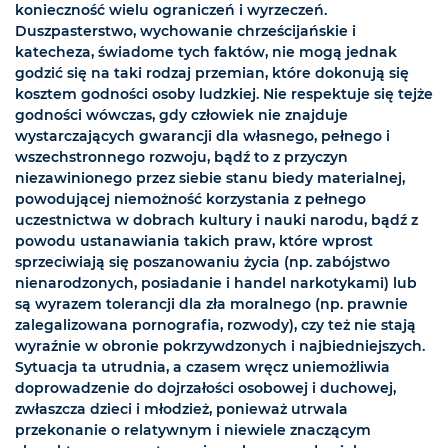
konieczność wielu ograniczeń i wyrzeczeń.
Duszpasterstwo, wychowanie chrześcijańskie i
katecheza, świadome tych faktów, nie mogą jednak
godzić się na taki rodzaj przemian, które dokonują się
kosztem godności osoby ludzkiej. Nie respektuje się tejże
godności wówczas, gdy człowiek nie znajduje
wystarczających gwarancji dla własnego, pełnego i
wszechstronnego rozwoju, bądź to z przyczyn
niezawinionego przez siebie stanu biedy materialnej,
powodującej niemożność korzystania z pełnego
uczestnictwa w dobrach kultury i nauki narodu, bądź z
powodu ustanawiania takich praw, które wprost
sprzeciwiają się poszanowaniu życia (np. zabójstwo
nienarodzonych, posiadanie i handel narkotykami) lub
są wyrazem tolerancji dla zła moralnego (np. prawnie
zalegalizowana pornografia, rozwody), czy też nie stają
wyraźnie w obronie pokrzywdzonych i najbiedniejszych.
Sytuacja ta utrudnia, a czasem wręcz uniemożliwia
doprowadzenie do dojrzałości osobowej i duchowej,
zwłaszcza dzieci i młodzież, ponieważ utrwala
przekonanie o relatywnym i niewiele znaczącym