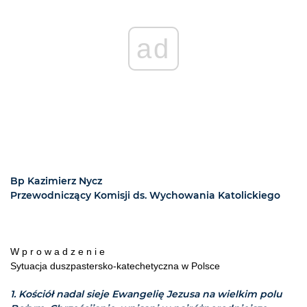
ad
Bp Kazimierz Nycz
Przewodniczący Komisji ds. Wychowania Katolickiego
W p r o w a d z e n i e
Sytuacja duszpastersko-katechetyczna w Polsce
1. Kościół nadal sieje Ewangelię Jezusa na wielkim polu