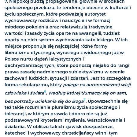
7. Niepokój budzą propagowane, głównie w środkach
społecznego przekazu, te tendencje obecne w kulturze i
życiu społecznym, które podważają autorytet
wychowawczy rodziców i nauczycieli w formacji
młodego pokolenia oraz relatywizują tradycyjne
wartości i zasady życia oparte na Ewangelii, tudzież
oparty na nich system wychowania katolickiego. W ich
miejsce proponuje się najczęściej różne formy
liberalizmu etycznego, wyrosłego z widocznego już w
Polsce nurtu dążeń laicystycznych i
dechrystianizacyjnych, które podnoszą niejako do rangi
prawa zasadę nadmiernego subiektywizmu w ocenie
zachowań ludzkich, sytuacji i zdarzeń. Jest to szczególna
forma sekularyzmu, który
polega na autonomicznej wizji
6
człowieka i świata
,
według której tłumaczy się on sam,
7
bez potrzeby uciekania się do Boga
. Upowszechnia się
też takie rozumienie pluralizmu życia społecznego i
tolerancji, w którym prawda i dobro nie są już
podstawowymi kryteriami myślenia, wartościowania i
działania. W obliczu takich zjawisk duszpasterze,
katecheci i wychowawcy chrześcijańscy winni tym