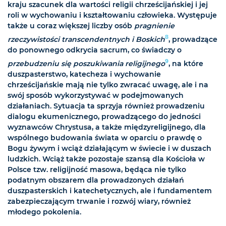
kraju szacunek dla wartości religii chrześcijańskiej i jej
roli w wychowaniu i kształtowaniu człowieka. Występuje
także u coraz większej liczby osób
pragnienie
8
rzeczywistości transcendentnych i Boskich
, prowadzące
do ponownego odkrycia sacrum, co świadczy o
9
przebudzeniu się poszukiwania religijnego
, na które
duszpasterstwo, katecheza i wychowanie
chrześcijańskie mają nie tylko zwracać uwagę, ale i na
swój sposób wykorzystywać w podejmowanych
działaniach. Sytuacja ta sprzyja również prowadzeniu
dialogu ekumenicznego, prowadzącego do jedności
wyznawców Chrystusa, a także międzyreligijnego, dla
wspólnego budowania świata w oparciu o prawdę o
Bogu żywym i wciąż działającym w świecie i w duszach
ludzkich. Wciąż także pozostaje szansą dla Kościoła w
Polsce tzw. religijność masowa, będąca nie tylko
podatnym obszarem dla prowadzonych działań
duszpasterskich i katechetycznych, ale i fundamentem
zabezpieczającym trwanie i rozwój wiary, również
młodego pokolenia.