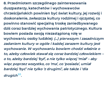
8. Przedmiotem szczególnego zainteresowania
duszpasterzy, katechetów i wychowawców
chrześcijańskich powinien być świat kultury, jej rozwój i
doskonalenie, zwłaszcza kultury rodzimej i ojczystej, co
powinno stanowić specjalną troskę zaniedbywanego
dziś coraz bardziej wychowania patriotycznego. Kultura
bowiem posiada swoją niezastąpioną rolę w
wychowaniu osoby ludzkiej:
(
...
) pierwszym i zasadniczym
zadaniem kultury w ogóle i każdej zarazem kultury jest
wychowanie. W wychowaniu bowiem chodzi właśnie o
to, ażeby człowiek stawał się coraz bardziej człowiekiem –
o to, ażeby bardziej ‘był’, a nie tylko więcej ‘miał’ – aby
więc poprzez wszystko, co ‘ma’, co ‘posiada’, umiał
bardziej ‘być’ nie tylko ‘z drugimi’, ale także i ‘dla
10
drugich
.