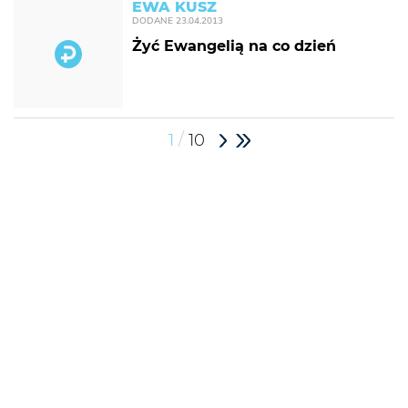
EWA KUSZ
DODANE
23.04.2013
Żyć Ewangelią na co dzień
/
1
10