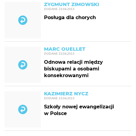
ZYGMUNT ZIMOWSKI
DODANE
23.04.2013
Posługa dla chorych
MARC OUELLET
DODANE
23.04.2013
Odnowa relacji między
biskupami a osobami
konsekrowanymi
KAZIMIERZ NYCZ
DODANE
23.04.2013
Szkoły nowej ewangelizacji
w Polsce