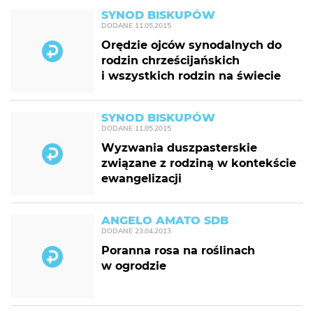
SYNOD BISKUPÓW
DODANE
11.05.2015
Orędzie ojców synodalnych do
rodzin chrześcijańskich
i wszystkich rodzin na świecie
SYNOD BISKUPÓW
DODANE
11.05.2015
Wyzwania duszpasterskie
związane z rodziną w kontekście
ewangelizacji
ANGELO AMATO SDB
DODANE
23.04.2013
Poranna rosa na roślinach
w ogrodzie