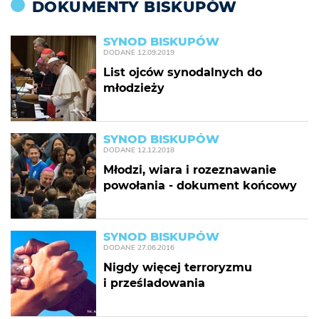
DOKUMENTY BISKUPÓW
SYNOD BISKUPÓW
DODANE
12.09.2019
List ojców synodalnych do
młodzieży
SYNOD BISKUPÓW
DODANE
12.12.2018
Młodzi, wiara i rozeznawanie
powołania - dokument końcowy
SYNOD BISKUPÓW
DODANE
27.06.2016
Nigdy więcej terroryzmu
i prześladowania