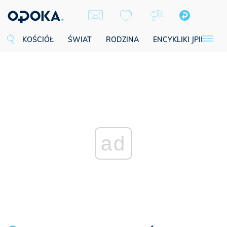
KOŚCIÓŁ
ŚWIAT
RODZINA
ENCYKLIKI JPII
SE
ad