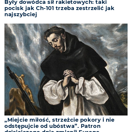
Były dowódca sił rakietowych: taki
pocisk jak Ch-101 trzeba zestrzelić jak
najszybciej
„Miejcie miłość, strzeżcie pokory i nie
odstępujcie od ubóstwa”. Patron