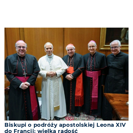
Biskupi o podróży apostolskiej Leona XIV
do Francji: wielka radość