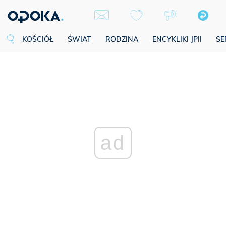
KOŚCIÓŁ
ŚWIAT
RODZINA
ENCYKLIKI JPII
SE
ad