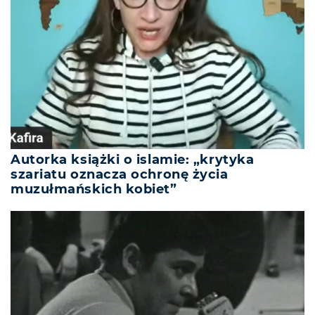
Autorka książki o islamie: „krytyka
szariatu oznacza ochronę życia
muzułmańskich kobiet”