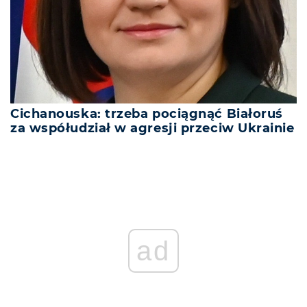
Cichanouska: trzeba pociągnąć Białoruś
za współudział w agresji przeciw Ukrainie
ad