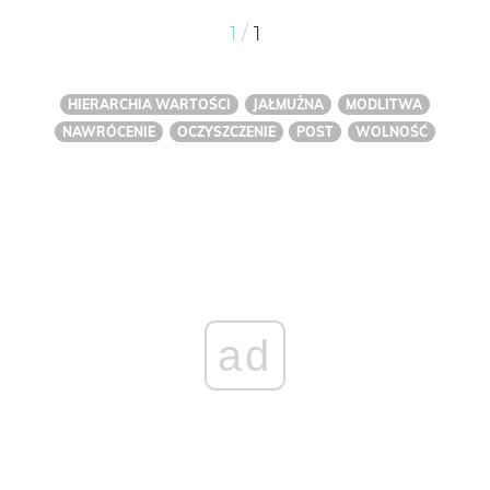
/
1
1
HIERARCHIA WARTOŚCI
JAŁMUŻNA
MODLITWA
NAWRÓCENIE
OCZYSZCZENIE
POST
WOLNOŚĆ
ad