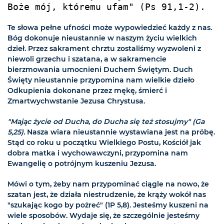
Boże mój, któremu ufam" (Ps 91,1-2). 
Te słowa pełne ufności może wypowiedzieć każdy z nas.
Bóg dokonuje nieustannie w naszym życiu wielkich
dzieł. Przez sakrament chrztu zostaliśmy wyzwoleni z
niewoli grzechu i szatana, a w sakramencie
bierzmowania umocnieni Duchem Świętym. Duch
Święty nieustannie przypomina nam wielkie dzieło
Odkupienia dokonane przez mękę, śmierć i
Zmartwychwstanie Jezusa Chrystusa.
"Mając życie od Ducha, do Ducha się też stosujmy" (Ga
5,25).
Nasza wiara nieustannie wystawiana jest na próbę.
Stąd co roku u początku Wielkiego Postu, Kościół jak
dobra matka i wychowawczyni, przypomina nam
Ewangelię o potrójnym kuszeniu Jezusa.
Mówi o tym, żeby nam przypominać ciągle na nowo, że
szatan jest, że działa niestrudzenie, że krąży wokół nas
"szukając kogo by pożreć" (1P 5,8). Jesteśmy kuszeni na
wiele sposobów. Wydaje się, że szczególnie jesteśmy