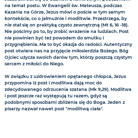
na temat postu. W Ewangelii św. Mateusza, podczas
Kazania na Górze, Jezus mówi o poście w tym samym
kontekście, co o jałmużnie i modlitwie. Przestrzega, by
nie stał się on praktyką czysto zewnętrzną (Mt 6, 16 -18).
Nie pościmy po to, by zrobić wrażenie na ludziach. Post
nie powinien być też powodem do smutku i
przygnębienia. Ma to być okazja do radości. Autentyczny
post otwiera nas na przyjęcie miłosierdzia Bożego. Bóg
Ojciec użycza swoich darów tym, którzy poszczą czystym
sercem z miłości do Niego.
W związku z uzdrowieniem opętanego chłopca, Jezus
przypomina iż post i modlitwa dają moc do
zdecydowanego odrzucenia szatana (Mk 9,29). Modlitwa
i post jeszcze raz występują tu razem, gdyż są
podobnymi sposobami zbliżenia się do Boga. Jeden z
pisarzy nazwał nawet post "modlitwą ciała".