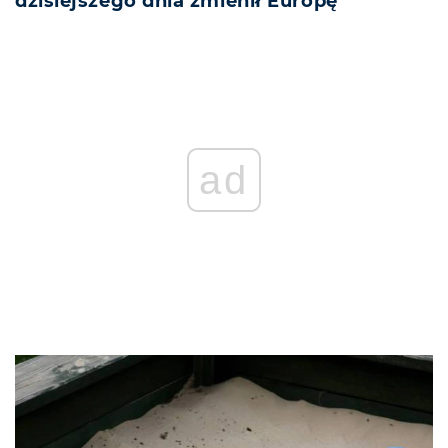
dzisiejszego dnia zmienił Europę
ad