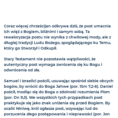
Coraz więcej chrześcijan odkrywa dziś, że post umacnia
ich więź z Bogiem, bliźnimi i samym sobą. Ta
rewaloryzacja postu nie wynika z chwilowej mody, ale z
długiej tradycji Ludu Bożego, spoglądającego ku Temu,
który go Stworzył i Odkupił.
Stary Testament nie pozostawia wątpliwości, że
autentyczny post wymaga zwrócenia się ku Bogu i
odwrócenia od zła.
Samuel i Izraelici pościli, usuwając spośród siebie obcych
bogów, by wrócić do Boga Jahwe (por. 1Sm 7,2-6). Daniel
pościł, modląc się do Boga o zdolność rozumienia Pism
(por. Dn 9,3). We wszystkich tych przypadkach post
praktykuje się jako znak uniżenia się przed Bogiem. By
ocalić Niniwę, król ogłasza post, wzywając lud do
porzucenia złego postępowania i nieprawości (por. Jon