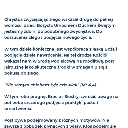
Chrystus zwyciężając złego wskazał drogę do pełnej
wolności dzieci Bożych. Umocnieni Duchem Świętym
jesteśmy zdolni do podobnego zwycięstwa. Do
odrzucenia złego i podjęcia nowego życia.
W tym dziele konieczna jest współpraca z łaską Bożą i
podjęcie dzieła nawrócenia. Na tej drodze Kościół
wskazał nam w Środę Popielcową na modlitwę, post i
jałmużnę jako skuteczne środki w zmaganiu się z
pokusą do złego.
"Nie samym chlebem żyje człowiek" (Mt 4,4).
W tym roku pragnę, Bracia i Siostry, zwrócić uwagę na
potrzebę szczerego podjęcia praktyki postu i
umartwienia.
Post bywa podejmowany z różnych motywów. Nie
zawsze z pobudek płynących z wiary. Ktoś podejmuje