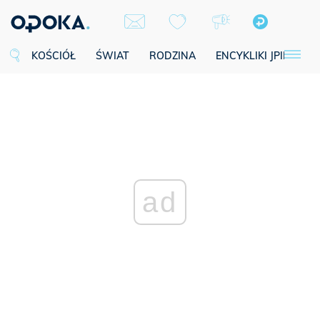
KOŚCIÓŁ
ŚWIAT
RODZINA
ENCYKLIKI JPII
SE
ad