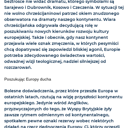
beztrosce nie widać dramatu, którego symbolami są
Sarajewo i Dubrownik, Kosowo i Czeczenia. W sytuacji tej
nie wolno chrześcijaninowi patrzeć okiem znudzonego
obserwatora na dramaty naszego kontynentu. Wiara
chrześcijańska odgrywała decydującą rolę w
poszukiwaniu nowych kierunków rozwoju kultury
europejskiej. Także i obecnie, gdy nasz kontynent
przejawia wiele oznak zmęczenia, w których pesymiści
chcą dopatrywać się zapowiedzi bliskiej agonii, Europie
potrzeba zdecydowanego świadectwa wartości,
odważnej wizji teologicznej, nadziei silniejszej od
rozczarowań.
Poszukując Europy ducha
Bolesne doświadczenia, przez które przeszła Europa w
ostatnich latach, rzutują na wizję przyszłości kontynentu
europejskiego. Jedynie wśród Anglików,
przyzwyczajonych do tego, że Wyspy Brytyjskie żyły
zawsze rytmem odmiennym od kontynentalnego,
spotkałem pewne oznaki rezerwy wobec niektórych
działań na rzecz zjednoczenia Europy. Ci, którzy przeszli