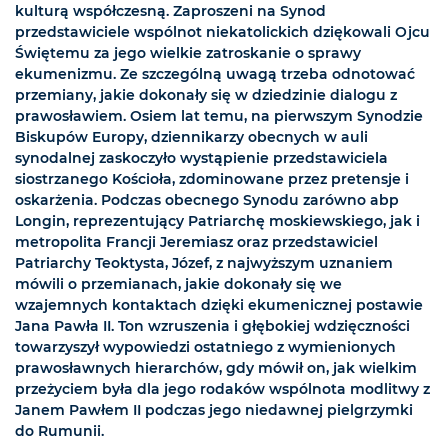
kulturą współczesną. Zaproszeni na Synod
przedstawiciele wspólnot niekatolickich dziękowali Ojcu
Świętemu za jego wielkie zatroskanie o sprawy
ekumenizmu. Ze szczególną uwagą trzeba odnotować
przemiany, jakie dokonały się w dziedzinie dialogu z
prawosławiem. Osiem lat temu, na pierwszym Synodzie
Biskupów Europy, dziennikarzy obecnych w auli
synodalnej zaskoczyło wystąpienie przedstawiciela
siostrzanego Kościoła, zdominowane przez pretensje i
oskarżenia. Podczas obecnego Synodu zarówno abp
Longin, reprezentujący Patriarchę moskiewskiego, jak i
metropolita Francji Jeremiasz oraz przedstawiciel
Patriarchy Teoktysta, Józef, z najwyższym uznaniem
mówili o przemianach, jakie dokonały się we
wzajemnych kontaktach dzięki ekumenicznej postawie
Jana Pawła II. Ton wzruszenia i głębokiej wdzięczności
towarzyszył wypowiedzi ostatniego z wymienionych
prawosławnych hierarchów, gdy mówił on, jak wielkim
przeżyciem była dla jego rodaków wspólnota modlitwy z
Janem Pawłem II podczas jego niedawnej pielgrzymki
do Rumunii.