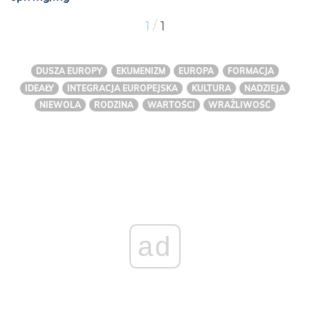
/
1
1
DUSZA EUROPY
EKUMENIZM
EUROPA
FORMACJA
IDEAŁY
INTEGRACJA EUROPEJSKA
KULTURA
NADZIEJA
NIEWOLA
RODZINA
WARTOŚCI
WRAŻLIWOŚĆ
ad