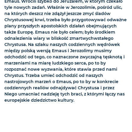
Emaus. Wrócili szybko do Jeruzalem, w którym czekało
tyle nowych zadań. Właśnie w Jerozolimie, pośród ulic,
na których deszcz nie zdążył jeszcze zmyć śladów
Chrystusowej krwi, trzeba było przygotowywać odważne
plany przyszłych apostolskich działań obejmujących
także Europę. Emaus nie było celem; było środkiem
odnalezienia wiary w bliskość zmartwychwstałego
Chrystusa. Na szlaku naszych codziennych wędrówek
między polską wersją Emaus i Jerozolimy musimy
odchodzić od tego, co naznaczone zwyczajną tęsknotą i
marzeniami na miarę ludzkiego serca, po to by
rozpoznać nowe wyzwania, które stawia przed nami
Chrystus. Trzeba umieć odchodzić od naszych
nastrojowych marzeń o Emaus, po to by w konkrecie
codziennych realiów odnajdywać Chrystusa i przez
Niego umacniać nadzieję tych braci, z którymi łączy nas
europejskie dziedzictwo kultury.