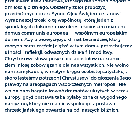
przejawem asekuranctwa, którego nie sposób pogodzić
z miłością bliźniego. Obszerny zbiór propozycji
przedłożonych przez Synod Ojcu Świętemu stanowi
wyraz naszej troski o tę wspólnotę, którą jeden z
synodalnych dokumentów określa łacińskim mianem
domus communis europaea — wspólnym europejskim
domem. Aby przezwyciężyć klimat beznadziei, który
zaczyna coraz częściej ciążyć w tym domu, potrzebujemy
ufności i refleksji, odważnych działań i modlitwy.
Chrystusowe słowa posyłające apostołów na krańce
ziemi niosą zobowiązanie dla nas wszystkich. Nie wolno
nam zamykać się w małym kręgu osobistej satysfakcji,
skoro jesteśmy potrzebni Chrystusowi do głoszenia Jego
prawdy na areopagach współczesnych metropolii. Nie
wolno nam bagatelizować dramatów ukrytych w sercu
Europy, gdyż postawa taka byłaby oznaką wygodnego
narcyzmu, który nie ma nic wspólnego z postawą
chrześcijańskiego otwarcia na ból naszych bliźnich.