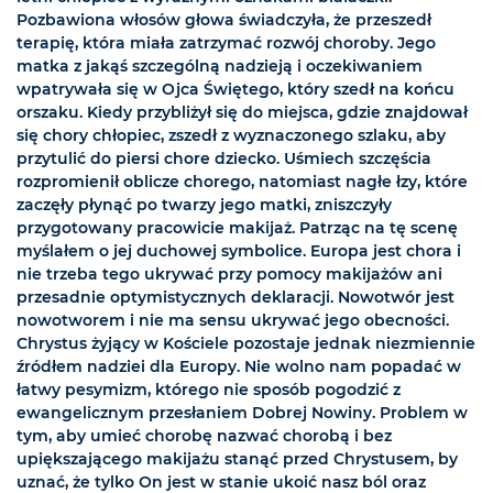
Pozbawiona włosów głowa świadczyła, że przeszedł
terapię, która miała zatrzymać rozwój choroby. Jego
matka z jakąś szczególną nadzieją i oczekiwaniem
wpatrywała się w Ojca Świętego, który szedł na końcu
orszaku. Kiedy przybliżył się do miejsca, gdzie znajdował
się chory chłopiec, zszedł z wyznaczonego szlaku, aby
przytulić do piersi chore dziecko. Uśmiech szczęścia
rozpromienił oblicze chorego, natomiast nagłe łzy, które
zaczęły płynąć po twarzy jego matki, zniszczyły
przygotowany pracowicie makijaż. Patrząc na tę scenę
myślałem o jej duchowej symbolice. Europa jest chora i
nie trzeba tego ukrywać przy pomocy makijażów ani
przesadnie optymistycznych deklaracji. Nowotwór jest
nowotworem i nie ma sensu ukrywać jego obecności.
Chrystus żyjący w Kościele pozostaje jednak niezmiennie
źródłem nadziei dla Europy. Nie wolno nam popadać w
łatwy pesymizm, którego nie sposób pogodzić z
ewangelicznym przesłaniem Dobrej Nowiny. Problem w
tym, aby umieć chorobę nazwać chorobą i bez
upiększającego makijażu stanąć przed Chrystusem, by
uznać, że tylko On jest w stanie ukoić nasz ból oraz