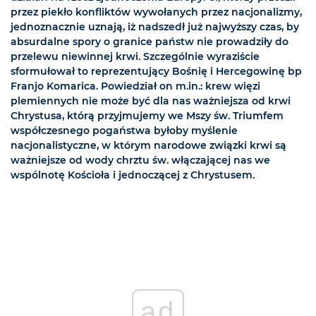
przez piekło konfliktów wywołanych przez nacjonalizmy,
jednoznacznie uznają, iż nadszedł już najwyższy czas, by
absurdalne spory o granice państw nie prowadziły do
przelewu niewinnej krwi. Szczególnie wyraziście
sformułował to reprezentujący Bośnię i Hercegowinę bp
Franjo Komarica. Powiedział on m.in.: krew więzi
plemiennych nie może być dla nas ważniejsza od krwi
Chrystusa, którą przyjmujemy we Mszy św. Triumfem
współczesnego pogaństwa byłoby myślenie
nacjonalistyczne, w którym narodowe związki krwi są
ważniejsze od wody chrztu św. włączającej nas we
wspólnotę Kościoła i jednoczącej z Chrystusem.
ad