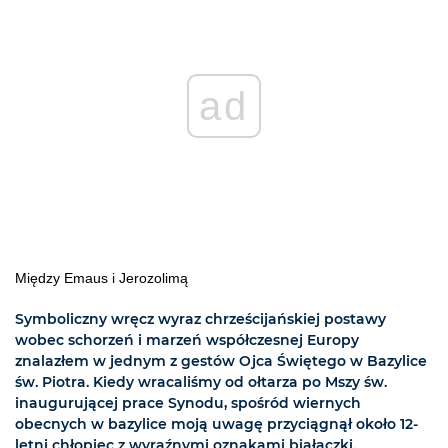
ad
Między Emaus i Jerozolimą
Symboliczny wręcz wyraz chrześcijańskiej postawy
wobec schorzeń i marzeń współczesnej Europy
znalazłem w jednym z gestów Ojca Świętego w Bazylice
św. Piotra. Kiedy wracaliśmy od ołtarza po Mszy św.
inaugurującej prace Synodu, spośród wiernych
obecnych w bazylice moją uwagę przyciągnął około 12-
letni chłopiec z wyraźnymi oznakami białaczki.