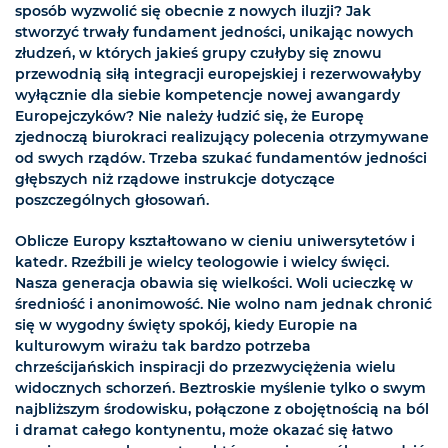
sposób wyzwolić się obecnie z nowych iluzji? Jak
stworzyć trwały fundament jedności, unikając nowych
złudzeń, w których jakieś grupy czułyby się znowu
przewodnią siłą integracji europejskiej i rezerwowałyby
wyłącznie dla siebie kompetencje nowej awangardy
Europejczyków? Nie należy łudzić się, że Europę
zjednoczą biurokraci realizujący polecenia otrzymywane
od swych rządów. Trzeba szukać fundamentów jedności
głębszych niż rządowe instrukcje dotyczące
poszczególnych głosowań.
Oblicze Europy kształtowano w cieniu uniwersytetów i
katedr. Rzeźbili je wielcy teologowie i wielcy święci.
Nasza generacja obawia się wielkości. Woli ucieczkę w
średniość i anonimowość. Nie wolno nam jednak chronić
się w wygodny święty spokój, kiedy Europie na
kulturowym wirażu tak bardzo potrzeba
chrześcijańskich inspiracji do przezwyciężenia wielu
widocznych schorzeń. Beztroskie myślenie tylko o swym
najbliższym środowisku, połączone z obojętnością na ból
i dramat całego kontynentu, może okazać się łatwo