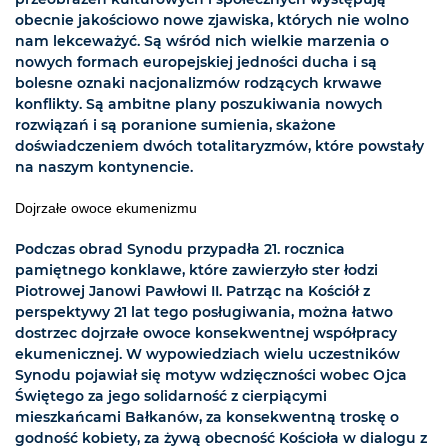
obecnie jakościowo nowe zjawiska, których nie wolno
nam lekceważyć. Są wśród nich wielkie marzenia o
nowych formach europejskiej jedności ducha i są
bolesne oznaki nacjonalizmów rodzących krwawe
konflikty. Są ambitne plany poszukiwania nowych
rozwiązań i są poranione sumienia, skażone
doświadczeniem dwóch totalitaryzmów, które powstały
na naszym kontynencie.
Dojrzałe owoce ekumenizmu
Podczas obrad Synodu przypadła 21. rocznica
pamiętnego konklawe, które zawierzyło ster łodzi
Piotrowej Janowi Pawłowi II. Patrząc na Kościół z
perspektywy 21 lat tego posługiwania, można łatwo
dostrzec dojrzałe owoce konsekwentnej współpracy
ekumenicznej. W wypowiedziach wielu uczestników
Synodu pojawiał się motyw wdzięczności wobec Ojca
Świętego za jego solidarność z cierpiącymi
mieszkańcami Bałkanów, za konsekwentną troskę o
godność kobiety, za żywą obecność Kościoła w dialogu z