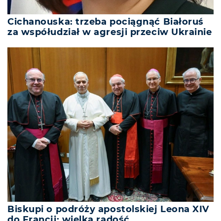
Cichanouska: trzeba pociągnąć Białoruś
za współudział w agresji przeciw Ukrainie
Biskupi o podróży apostolskiej Leona XIV
do Francji: wielka radość