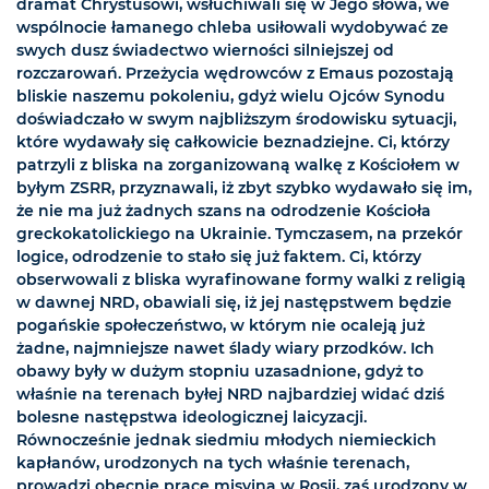
dramat Chrystusowi, wsłuchiwali się w Jego słowa, we
wspólnocie łamanego chleba usiłowali wydobywać ze
swych dusz świadectwo wierności silniejszej od
rozczarowań. Przeżycia wędrowców z Emaus pozostają
bliskie naszemu pokoleniu, gdyż wielu Ojców Synodu
doświadczało w swym najbliższym środowisku sytuacji,
które wydawały się całkowicie beznadziejne. Ci, którzy
patrzyli z bliska na zorganizowaną walkę z Kościołem w
byłym ZSRR, przyznawali, iż zbyt szybko wydawało się im,
że nie ma już żadnych szans na odrodzenie Kościoła
greckokatolickiego na Ukrainie. Tymczasem, na przekór
logice, odrodzenie to stało się już faktem. Ci, którzy
obserwowali z bliska wyrafinowane formy walki z religią
w dawnej NRD, obawiali się, iż jej następstwem będzie
pogańskie społeczeństwo, w którym nie ocaleją już
żadne, najmniejsze nawet ślady wiary przodków. Ich
obawy były w dużym stopniu uzasadnione, gdyż to
właśnie na terenach byłej NRD najbardziej widać dziś
bolesne następstwa ideologicznej laicyzacji.
Równocześnie jednak siedmiu młodych niemieckich
kapłanów, urodzonych na tych właśnie terenach,
prowadzi obecnie pracę misyjną w Rosji, zaś urodzony w