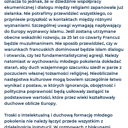
oznacza to jednak, że w dziedzinie współpracy
ekumenicznej i dialogu między religiami zapanowała już
sielanka. Nie potrafimy przewidzieć wszystkiego, co
przyniesie przyszłość w kontaktach między różnymi
wyznaniami. Szczególnej uwagi wymagają napływający
do Europy wyznawcy islamu. Jeśli zostaną utrzymane
obecne wskaźniki rozwoju, za 25 lat co czwarty Francuz
będzie muzułmaninem. Nie sposób przewidzieć, czy w
warunkach francuskich dominował będzie islam dialogu
i otwarcia, czy też fundamentalistycznej agresji. Należy
natomiast w wychowaniu młodego pokolenia dokładać
starań, aby duch wzajemnego szacunku szedł w parze z
poczuciem własnej tożsamości religijnej. Nieobliczalne
następstwa kulturowe mogą bowiem szczególnie łatwo
wynikać z postaw, w których ignorancja, obojętność i
polityczna poprawność będą usiłowały zastąpić te
podstawowe wartości, które przez wieki kształtowały
duchowe oblicze Europy.
Troski o intelektualną i duchową formację młodego
pokolenia nie należy łączyć przede wszystkim z
działalnością instytucji. W rozmowach z biskupami,