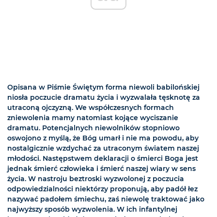
Opisana w Piśmie Świętym forma niewoli babilońskiej
niosła poczucie dramatu życia i wyzwalała tęsknotę za
utraconą ojczyzną. We współczesnych formach
zniewolenia mamy natomiast kojące wyciszanie
dramatu. Potencjalnych niewolników stopniowo
oswojono z myślą, że Bóg umarł i nie ma powodu, aby
nostalgicznie wzdychać za utraconym światem naszej
młodości. Następstwem deklaracji o śmierci Boga jest
jednak śmierć człowieka i śmierć naszej wiary w sens
życia. W nastroju beztroski wyzwolonej z poczucia
odpowiedzialności niektórzy proponują, aby padół łez
nazywać padołem śmiechu, zaś niewolę traktować jako
najwyższy sposób wyzwolenia. W ich infantylnej