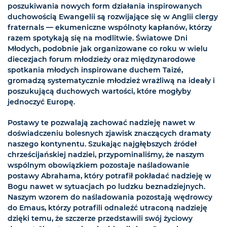
poszukiwania nowych form działania inspirowanych
duchowością Ewangelii są rozwijające się w Anglii clergy
fraternals — ekumeniczne wspólnoty kapłanów, którzy
razem spotykają się na modlitwie. Światowe Dni
Młodych, podobnie jak organizowane co roku w wielu
diecezjach forum młodzieży oraz międzynarodowe
spotkania młodych inspirowane duchem Taizé,
gromadzą systematycznie młodzież wrażliwą na ideały i
poszukującą duchowych wartości, które mogłyby
jednoczyć Europę.
Postawy te pozwalają zachować nadzieję nawet w
doświadczeniu bolesnych zjawisk znaczących dramaty
naszego kontynentu. Szukając najgłębszych źródeł
chrześcijańskiej nadziei, przypominaliśmy, że naszym
wspólnym obowiązkiem pozostaje naśladowanie
postawy Abrahama, który potrafił pokładać nadzieję w
Bogu nawet w sytuacjach po ludzku beznadziejnych.
Naszym wzorem do naśladowania pozostają wędrowcy
do Emaus, którzy potrafili odnaleźć utraconą nadzieję
dzięki temu, że szczerze przedstawili swój życiowy