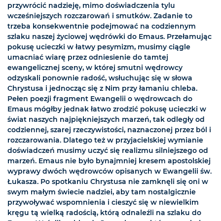
przywrócić nadzieję, mimo doświadczenia tylu
wcześniejszych rozczarowań i smutków. Zadanie to
trzeba konsekwentnie podejmować na codziennym
szlaku naszej życiowej wędrówki do Emaus. Przełamując
pokusę ucieczki w łatwy pesymizm, musimy ciągle
umacniać wiarę przez odniesienie do tamtej
ewangelicznej sceny, w której smutni wędrowcy
odzyskali ponownie radość, wsłuchując się w słowa
Chrystusa i jednocząc się z Nim przy łamaniu chleba.
Pełen poezji fragment Ewangelii o wędrowcach do
Emaus mógłby jednak łatwo zrodzić pokusę ucieczki w
świat naszych najpiękniejszych marzeń, tak odległy od
codziennej, szarej rzeczywistości, naznaczonej przez ból i
rozczarowania. Dlatego też w przyjacielskiej wymianie
doświadczeń musimy uczyć się realizmu silniejszego od
marzeń. Emaus nie było bynajmniej kresem apostolskiej
wyprawy dwóch wędrowców opisanych w Ewangelii św.
Łukasza. Po spotkaniu Chrystusa nie zamknęli się oni w
swym małym świecie nadziei, aby tam nostalgicznie
przywoływać wspomnienia i cieszyć się w niewielkim
kręgu tą wielką radością, którą odnaleźli na szlaku do