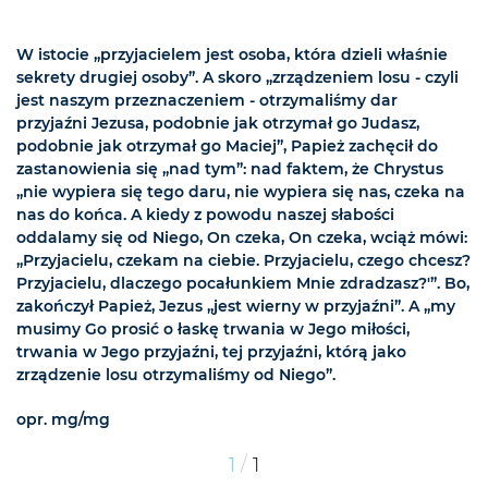
W istocie „przyjacielem jest osoba, która dzieli właśnie
sekrety drugiej osoby”. A skoro „zrządzeniem losu - czyli
jest naszym przeznaczeniem - otrzymaliśmy dar
przyjaźni Jezusa, podobnie jak otrzymał go Judasz,
podobnie jak otrzymał go Maciej”, Papież zachęcił do
zastanowienia się „nad tym”: nad faktem, że Chrystus
„nie wypiera się tego daru, nie wypiera się nas, czeka na
nas do końca. A kiedy z powodu naszej słabości
oddalamy się od Niego, On czeka, On czeka, wciąż mówi:
„Przyjacielu, czekam na ciebie. Przyjacielu, czego chcesz?
Przyjacielu, dlaczego pocałunkiem Mnie zdradzasz?'”. Bo,
zakończył Papież, Jezus „jest wierny w przyjaźni”. A „my
musimy Go prosić o łaskę trwania w Jego miłości,
trwania w Jego przyjaźni, tej przyjaźni, którą jako
zrządzenie losu otrzymaliśmy od Niego”.
opr. mg/mg
/
1
1