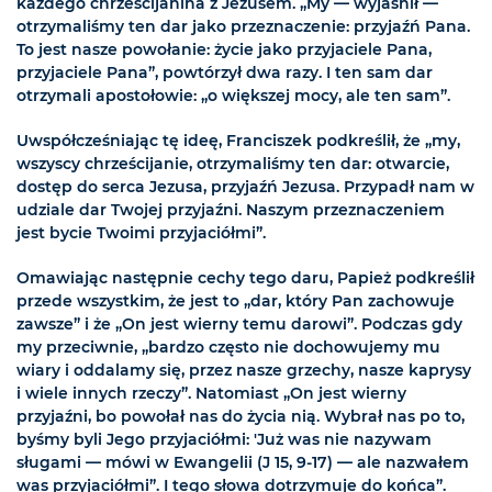
każdego chrześcijanina z Jezusem. „My — wyjaśnił —
otrzymaliśmy ten dar jako przeznaczenie: przyjaźń Pana.
To jest nasze powołanie: życie jako przyjaciele Pana,
przyjaciele Pana”, powtórzył dwa razy. I ten sam dar
otrzymali apostołowie: „o większej mocy, ale ten sam”.
Uwspółcześniając tę ideę, Franciszek podkreślił, że „my,
wszyscy chrześcijanie, otrzymaliśmy ten dar: otwarcie,
dostęp do serca Jezusa, przyjaźń Jezusa. Przypadł nam w
udziale dar Twojej przyjaźni. Naszym przeznaczeniem
jest bycie Twoimi przyjaciółmi”.
Omawiając następnie cechy tego daru, Papież podkreślił
przede wszystkim, że jest to „dar, który Pan zachowuje
zawsze” i że „On jest wierny temu darowi”. Podczas gdy
my przeciwnie, „bardzo często nie dochowujemy mu
wiary i oddalamy się, przez nasze grzechy, nasze kaprysy
i wiele innych rzeczy”. Natomiast „On jest wierny
przyjaźni, bo powołał nas do życia nią. Wybrał nas po to,
byśmy byli Jego przyjaciółmi: 'Już was nie nazywam
sługami — mówi w Ewangelii (J 15, 9-17) — ale nazwałem
was przyjaciółmi”. I tego słowa dotrzymuje do końca”.