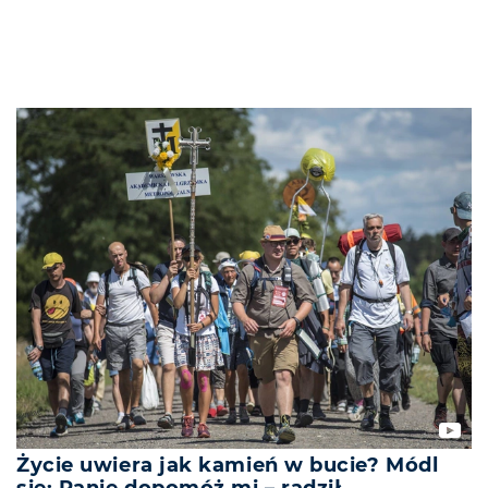
Życie uwiera jak kamień w bucie? Módl
się: Panie dopomóż mi – radził