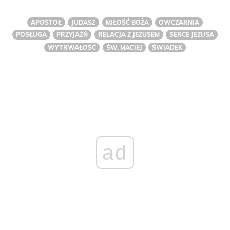
APOSTOŁ
JUDASZ
MIŁOŚĆ BOŻA
OWCZARNIA
POSŁUGA
PRZYJAŹŃ
RELACJA Z JEZUSEM
SERCE JEZUSA
WYTRWAŁOŚĆ
ŚW. MACIEJ
ŚWIADEK
ad