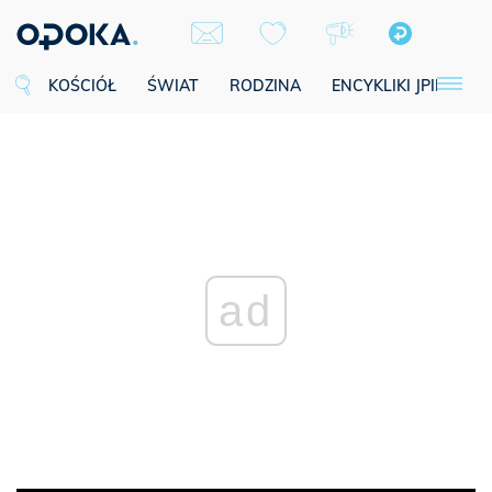
KOŚCIÓŁ
ŚWIAT
RODZINA
ENCYKLIKI JPII
SE
ad