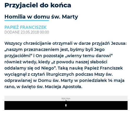
Przyjaciel do końca
Homilia w domu św. Marty
PAPIEŻ FRANCISZEK
DODANE 23.05.2018 00:00
Wszyscy chrześcijanie otrzymali w darze przyjaźń Jezusa:
„naszym przeznaczeniem jest, byśmy byli Jego
przyjaciółmi” i On pozostaje „wierny temu darowi”
również wtedy, kiedy „z powodu naszej słabości
oddalamy się od Niego”. Taką naukę Papież Franciszek
wyciągnął z czytań liturgicznych podczas Mszy św.
odprawianej w Domu św. Marty w poniedziałek 14 maja
rano, w święto św. Macieja Apostoła.
REKLAMA
Play