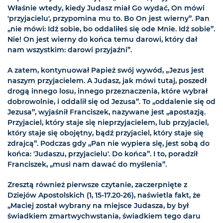
Właśnie wtedy, kiedy Judasz miał Go wydać, On mówi
'przyjacielu', przypomina mu to. Bo On jest wierny”. Pan
„nie mówi: Idź sobie, bo oddaliłeś się ode Mnie. Idź sobie”.
Nie! On jest wierny do końca temu darowi, który dał
nam wszystkim: darowi przyjaźni”.
A zatem, kontynuował Papież swój wywód, „Jezus jest
naszym przyjacielem. A Judasz, jak mówi tutaj, poszedł
drogą innego losu, innego przeznaczenia, które wybrał
dobrowolnie, i oddalił się od Jezusa”. To „oddalenie się od
Jezusa”, wyjaśnił Franciszek, nazywane jest „apostazją.
Przyjaciel, który staje się nieprzyjacielem, lub przyjaciel,
który staje się obojętny, bądź przyjaciel, który staje się
zdrajcą”. Podczas gdy „Pan nie wypiera się, jest sobą do
końca: 'Judaszu, przyjacielu'. Do końca”. I to, poradził
Franciszek, „musi nam dawać do myślenia”.
Zresztą również pierwsze czytanie, zaczerpnięte z
Dziejów Apostolskich (1, 15-17.20-26), naświetla fakt, że
„Maciej został wybrany na miejsce Judasza, by był
świadkiem zmartwychwstania, świadkiem tego daru