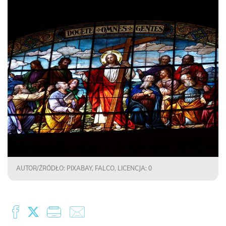
AUTOR/ŹRÓDŁO: PIXABAY, FALCO, LICENCJA: 0