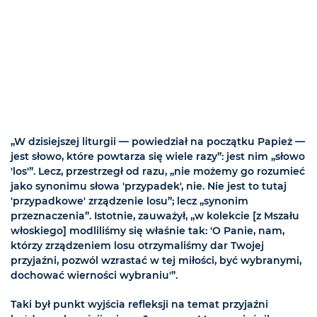
„W dzisiejszej liturgii — powiedział na początku Papież —
jest słowo, które powtarza się wiele razy”: jest nim „słowo
'los'”. Lecz, przestrzegł od razu, „nie możemy go rozumieć
jako synonimu słowa 'przypadek', nie. Nie jest to tutaj
'przypadkowe' zrządzenie losu”; lecz „synonim
przeznaczenia”. Istotnie, zauważył, „w kolekcie [z Mszału
włoskiego] modliliśmy się właśnie tak: 'O Panie, nam,
którzy zrządzeniem losu otrzymaliśmy dar Twojej
przyjaźni, pozwól wzrastać w tej miłości, być wybranymi,
dochować wierności wybraniu'”.
Taki był punkt wyjścia refleksji na temat przyjaźni