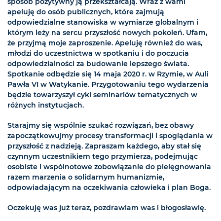
sposób pozytywny ją przekształcają. Wraz z wami
apeluję do osób publicznych, które zajmują
odpowiedzialne stanowiska w wymiarze globalnym i
którym leży na sercu przyszłość nowych pokoleń. Ufam,
że przyjmą moje zaproszenie. Apeluję również do was,
młodzi do uczestnictwa w spotkaniu i do poczucia
odpowiedzialności za budowanie lepszego świata.
Spotkanie odbędzie się 14 maja 2020 r. w Rzymie, w Auli
Pawła VI w Watykanie. Przygotowaniu tego wydarzenia
będzie towarzyszył cykl seminariów tematycznych w
różnych instytucjach.
Starajmy się wspólnie szukać rozwiązań, bez obawy
zapoczątkowujmy procesy transformacji i spoglądania w
przyszłość z nadzieją. Zapraszam każdego, aby stał się
czynnym uczestnikiem tego przymierza, podejmując
osobiste i wspólnotowe zobowiązanie do pielęgnowania
razem marzenia o solidarnym humanizmie,
odpowiadającym na oczekiwania człowieka i plan Boga.
Oczekuję was już teraz, pozdrawiam was i błogosławię.