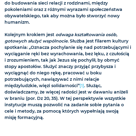
do budowania sieci relacji z rodzinami, między
pokoleniami oraz z różnymi wyrazami społeczeństwa
obywatelskiego, tak aby można było stworzyć nowy
humanizm.
Kolejnym krokiem jest
odwaga kształtowania osób,
gotowych służyć wspólnocie
. Służba jest filarem kultury
spotkania: „Oznacza pochylanie się nad potrzebującymi i
wyciąganie ręki bez wyrachowania, bez lęku, z czułością
i zrozumieniem, tak jak Jezus się pochylił, by obmyć
stopy apostołów. Służyć znaczy przyjąć przybysza i
wyciągnąć do niego rękę, pracować u boku
potrzebujących, nawiązywać z nimi relacje
międzyludzkie, więzi solidarności”
[1]
. Służąc,
doświadczamy, że więcej radości jest w dawaniu aniżeli
w braniu (por. Dz 20, 35). W tej perspektywie wszystkie
instytucje muszą pozwolić na zadanie sobie pytania o
cele i metody, za pomocą których wypełniają swoją
misję formacyjną.