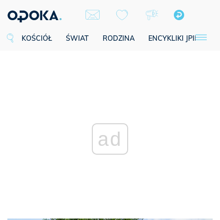
KOŚCIÓŁ
ŚWIAT
RODZINA
ENCYKLIKI JPII
SE
ad