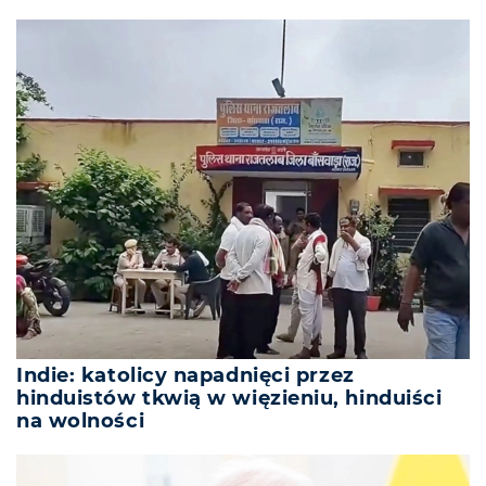
Indie: katolicy napadnięci przez
hinduistów tkwią w więzieniu, hinduiści
na wolności