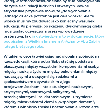
której, w różnorodności, dzielono by trud powoływania
do życia sieci relacji ludzkich i otwartych. Pewne
afrykańskie przysłowie mówi, że „do wychowania
jednego dziecka potrzebna jest cała wioska”. Ale tę
wioskę musimy zbudować jako konieczny warunek
edukacji. Po pierwsze, po skażeniu dyskryminacją gleba
musi zostać oczyszczona przez wprowadzenie
braterstwa, tak,
jak stwierdziłem to w dokumencie, który
podpisałem z Wielkim Imamem Al-Azhar w Abu Zabi 4
lutego bieżącego roku
.
W takiej wiosce łatwiej osiągnąć globalną spójność na
rzecz edukacji, która potrafiłaby stać się podstawą
płaszczyzną między wszystkimi komponentami osoby:
między nauką a życiem; między pokoleniami; między
nauczającymi a uczącymi się, rodzinami a
społeczeństwem obywatelskim z jego
przejawami/cechami intelektualnymi, naukowymi,
artystycznymi, sportowymi, politycznymi,
przedsiębiorczymi i solidarnościowymi. Przymierze
między mieszkańcami Ziemi a „wspólnym domem”,
któremu winniśmy troskę i poszanowanie. Przymierze