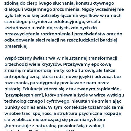
zdolną do cierpliwego słuchania, konstruktywnego
dialogu i wzajemnego zrozumienia. Nigdy wcześniej nie
było tak wielkiej potrzeby łączenia wysiłków w ramach
szerokiego przymierza edukacyjnego, w celu
kształtowania osób dojrzałych, zdolnych do
przezwyciężenia rozdrobnienia i przeciwieństw oraz do
odbudowania sieci relacji na rzecz ludzkości bardziej
braterskiej.
Współczesny świat trwa w nieustannej transformacji i
przechodzi wiele kryzysów. Przeżywamy epokową
zmianę: metamorfozę nie tylko kulturową, ale także
antropologiczną, która rodzi nowe języki i odrzuca, bez
rozeznania, paradygmaty przekazane nam przez
historię. Edukacja zderza się z tak zwanym rapidación,
[przyspieszeniem], który zniewala życie w wirze wyścigu
technologicznego i cyfrowego, nieustannie zmieniając
punkty odniesienia. W tym kontekście tożsamość sama
w sobie traci spójność, a struktura psychiczna rozpada
się w obliczu niekończącej się przemiany, która
„kontrastuje z naturalną powolnością ewolucji