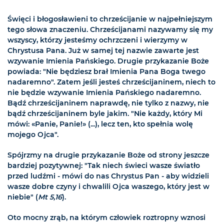
Święci i błogosławieni to chrześcijanie w najpełniejszym
tego słowa znaczeniu. Chrześcijanami nazywamy się my
wszyscy, którzy jesteśmy ochrzczeni i wierzymy w
Chrystusa Pana. Już w samej tej nazwie zawarte jest
wzywanie Imienia Pańskiego. Drugie przykazanie Boże
powiada: "Nie będziesz brał Imienia Pana Boga twego
nadaremno". Zatem jeśli jesteś chrześcijaninem, niech to
nie będzie wzywanie Imienia Pańskiego nadaremno.
Bądź chrześcijaninem naprawdę, nie tylko z nazwy, nie
bądź chrześcijaninem byle jakim. "Nie każdy, który Mi
mówi: «Panie, Panie!» (...), lecz ten, kto spełnia wolę
mojego Ojca".
Spójrzmy na drugie przykazanie Boże od strony jeszcze
bardziej pozytywnej: "Tak niech świeci wasze światło
przed ludźmi - mówi do nas Chrystus Pan - aby widzieli
wasze dobre czyny i chwalili Ojca waszego, który jest w
niebie" (
Mt 5,16
).
Oto mocny zrąb, na którym człowiek roztropny wznosi