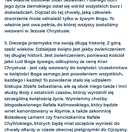
Tak właśnie budował Józef Sebastian. I dlatego dom
jego życia ziemskiego ostał się wśród wszystkich burz i
doświadczeń. Dojrzał do tej chwały, jaką człowiek-
stworzenie może odnaleźć tylko w żywym Bogu. To
właśnie jest owa pełnia, do której wszyscy zostaliśmy
wezwani w Jezusie Chrystusie.
5. Diecezja przemyska ma swoją długą historię. Z górą
sześć wieków. Dzisiejsze święto jest jakby zwieńczeniem
tej długiej historii. Jest zwieńczeniem, ponieważ Kościół
jako Lud Boga żywego, odkupiony za cenę Krwi
Chrystusa - jest cały wezwany do świętości. Uczestnictwo
w świętości Boga samego jest powołaniem wszystkich,
każdego i każdej! To powołanie stało się udziałem
biskupa Józefa Sebastiana, ale są obok niego także i inni
słudzy Boży z ostatnich czasów, którzy wyróżnili się
szczególną świętością życia. Wymieńmy choćby
błogosławionego Rafała Kalinowskiego, który będzie
wnet kanonizowany w Rzymie, a także zakonnicę
Bolesławę Lament czy franciszkanina Rafała
Chylińskiego, których będę miał szczęście wynieść do
chwały ołtarzy w czasie obecnej pielgrzymki do Ojczyzny.