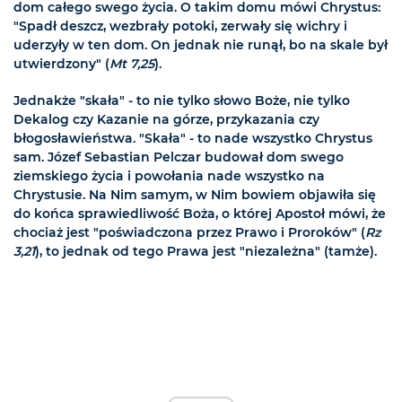
dom całego swego życia. O takim domu mówi Chrystus:
"Spadł deszcz, wezbrały potoki, zerwały się wichry i
uderzyły w ten dom. On jednak nie runął, bo na skale był
utwierdzony" (
Mt 7,25
).
Jednakże "skała" - to nie tylko słowo Boże, nie tylko
Dekalog czy Kazanie na górze, przykazania czy
błogosławieństwa. "Skała" - to nade wszystko Chrystus
sam. Józef Sebastian Pelczar budował dom swego
ziemskiego życia i powołania nade wszystko na
Chrystusie. Na Nim samym, w Nim bowiem objawiła się
do końca sprawiedliwość Boża, o której Apostoł mówi, że
chociaż jest "poświadczona przez Prawo i Proroków" (
Rz
3,21
), to jednak od tego Prawa jest "niezależna" (tamże).