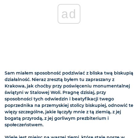
ad
Sam miałem sposobność podziwiać z bliska twą biskupią
działalność. Nieraz zresztą byłem tu zapraszany z
Krakowa, jak choćby przy poświęceniu monumentalnej
świątyni w Stalowej Woli. Pragnę dzisiaj, przy
sposobności tych odwiedzin i beatyfikacji twego
poprzednika na przemyskiej stolicy biskupiej, odnowić te
więzy szczególne, jakie łączyły mnie z tą ziemią, z jej
bogatą przyrodą, z jej gorliwym prezbiterium i
społeczeństwem.
Wiele jest miejsc na waszej ziemi, które stale noszę w