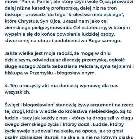
mówi: "Panie, Panie", ale który czyni wolę Ojca, prowadzi
dalej niż na katedrę profesorską, dalej niż na tron
biskupi - prowadzi do tego "królestwa niebieskiego",
które Chrystus, Syn Ojca, ukazał nam jako cel
ziemskiego pielgrzymowania. Cel ostateczny, w którym
wypełnia się do końca powołanie ludzkiej osoby,
stworzonej na obraz i podobieństwo Boga samego.
Jakże wielka jest moja radość, że mogę w dniu
dzisiejszym, odwiedzając diecezję przemyską, ogłosić
sługę Bożego Józefa Sebastiana Pelczara, syna tej ziemi i
biskupa w Przemyślu - błogosławionym.
4. Ten uroczysty akt ma doniosłą wymowę dla nas
wszystkich.
Święci i błogosławieni stanowią żywy argument na rzecz
tej drogi, która wiedzie do królestwa niebieskiego. Są to
ludzie - tacy jak każdy z nas - którzy tą drogą szli w ciągu
swego ziemskiego życia i którzy doszli. Ludzie, którzy
życie swoje budowali na skale, na opoce, jak to głosi
psalm dzisiejszej liturgii: na skale, a nie na lotnym piasku