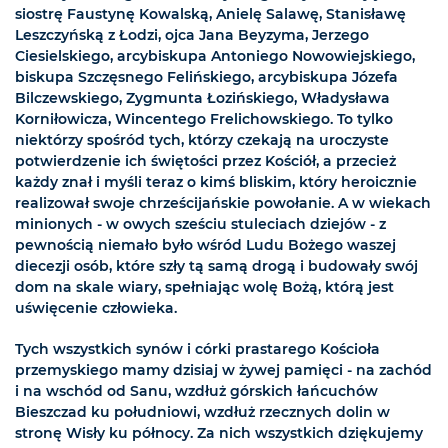
siostrę Faustynę Kowalską, Anielę Salawę, Stanisławę
Leszczyńską z Łodzi, ojca Jana Beyzyma, Jerzego
Ciesielskiego, arcybiskupa Antoniego Nowowiejskiego,
biskupa Szczęsnego Felińskiego, arcybiskupa Józefa
Bilczewskiego, Zygmunta Łozińskiego, Władysława
Korniłowicza, Wincentego Frelichowskiego. To tylko
niektórzy spośród tych, którzy czekają na uroczyste
potwierdzenie ich świętości przez Kościół, a przecież
każdy znał i myśli teraz o kimś bliskim, który heroicznie
realizował swoje chrześcijańskie powołanie. A w wiekach
minionych - w owych sześciu stuleciach dziejów - z
pewnością niemało było wśród Ludu Bożego waszej
diecezji osób, które szły tą samą drogą i budowały swój
dom na skale wiary, spełniając wolę Bożą, którą jest
uświęcenie człowieka.
Tych wszystkich synów i córki prastarego Kościoła
przemyskiego mamy dzisiaj w żywej pamięci - na zachód
i na wschód od Sanu, wzdłuż górskich łańcuchów
Bieszczad ku południowi, wzdłuż rzecznych dolin w
stronę Wisły ku północy. Za nich wszystkich dziękujemy