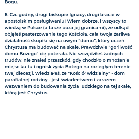
Bogu.
6. Czcigodny, drogi biskupie Ignacy, drogi bracie w
apostolskim posługiwaniu! Wiem dobrze, i wszyscy to
wiedzą w Polsce (a także poza jej granicami), że odkąd
objąłeś pasterzowanie tego Kościoła, cała twoja żarliwa
działalność skupiła się na owym "domu", który uczeń
Chrystusa ma budować na skale. Prawdziwie "gorliwość
domu Bożego" cię pożerała. Nie szczędziłeś żadnych
trudów, nie znałeś przeszkód, gdy chodziło o mnożenie
miejsc kultu i ognisk życia Bożego na rozległym terenie
twej diecezji. Wiedziałeś, że "Kościół widzialny" - dom
parafialnej rodziny - jest świadectwem i zarazem
wezwaniem do budowania życia ludzkiego na tej skale,
którą jest Chrystus.