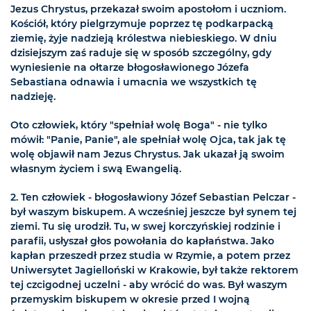
Jezus Chrystus, przekazał swoim apostołom i uczniom.
Kościół, który pielgrzymuje poprzez tę podkarpacką
ziemię, żyje nadzieją królestwa niebieskiego. W dniu
dzisiejszym zaś raduje się w sposób szczególny, gdy
wyniesienie na ołtarze błogosławionego Józefa
Sebastiana odnawia i umacnia we wszystkich tę
nadzieję.
Oto człowiek, który "spełniał wolę Boga" - nie tylko
mówił: "Panie, Panie", ale spełniał wolę Ojca, tak jak tę
wolę objawił nam Jezus Chrystus. Jak ukazał ją swoim
własnym życiem i swą Ewangelią.
2. Ten człowiek - błogosławiony Józef Sebastian Pelczar -
był waszym biskupem. A wcześniej jeszcze był synem tej
ziemi. Tu się urodził. Tu, w swej korczyńskiej rodzinie i
parafii, usłyszał głos powołania do kapłaństwa. Jako
kapłan przeszedł przez studia w Rzymie, a potem przez
Uniwersytet Jagielloński w Krakowie, był także rektorem
tej czcigodnej uczelni - aby wrócić do was. Był waszym
przemyskim biskupem w okresie przed I wojną