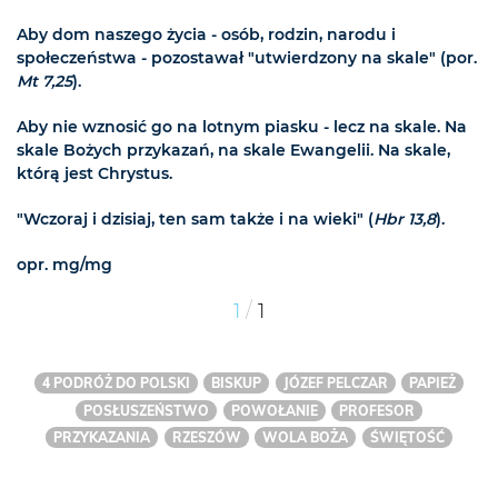
Aby dom naszego życia - osób, rodzin, narodu i
społeczeństwa - pozostawał "utwierdzony na skale" (por.
Mt 7,25
).
Aby nie wznosić go na lotnym piasku - lecz na skale. Na
skale Bożych przykazań, na skale Ewangelii. Na skale,
którą jest Chrystus.
"Wczoraj i dzisiaj, ten sam także i na wieki" (
Hbr 13,8
).
opr. mg/mg
/
1
1
4 PODRÓŻ DO POLSKI
BISKUP
JÓZEF PELCZAR
PAPIEŻ
POSŁUSZEŃSTWO
POWOŁANIE
PROFESOR
PRZYKAZANIA
RZESZÓW
WOLA BOŻA
ŚWIĘTOŚĆ