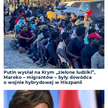
Putin wysłał na Krym „zielone ludziki”,
Maroko – migrantów – były dowódca
o wojnie hybrydowej w Hiszpanii