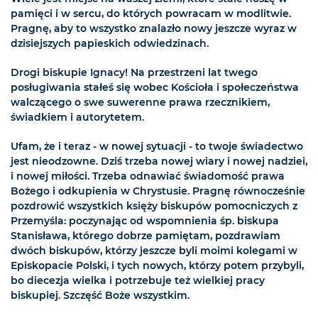
pamięci i w sercu, do których powracam w modlitwie.
Pragnę, aby to wszystko znalazło nowy jeszcze wyraz w
dzisiejszych papieskich odwiedzinach.
Drogi biskupie Ignacy! Na przestrzeni lat twego
posługiwania stałeś się wobec Kościoła i społeczeństwa
walczącego o swe suwerenne prawa rzecznikiem,
świadkiem i autorytetem.
Ufam, że i teraz - w nowej sytuacji - to twoje świadectwo
jest nieodzowne. Dziś trzeba nowej wiary i nowej nadziei,
i nowej miłości. Trzeba odnawiać świadomość prawa
Bożego i odkupienia w Chrystusie. Pragnę równocześnie
pozdrowić wszystkich księży biskupów pomocniczych z
Przemyśla: poczynając od wspomnienia śp. biskupa
Stanisława, którego dobrze pamiętam, pozdrawiam
dwóch biskupów, którzy jeszcze byli moimi kolegami w
Episkopacie Polski, i tych nowych, którzy potem przybyli,
bo diecezja wielka i potrzebuje też wielkiej pracy
biskupiej. Szczęść Boże wszystkim.