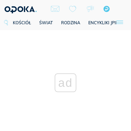
KOŚCIÓŁ
ŚWIAT
RODZINA
ENCYKLIKI JPII
SE
ad