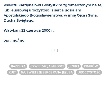
Księdzu Kardynałowi i wszystkim zgromadzonym na tej
jubileuszowej uroczystości z serca udzialam
Apostolskiego Błogosławieństwa: w imię Ojca i Syna, i
Ducha Świętego.
Watykan, 22 czerwca 2000 r.
opr. mg/mg
/
1
1
BAZYLIKA
CYWILIZACJA MIŁOŚCI
JEZUICI
KRAKÓW
KULT
NAJŚWIĘTSZE SERCE PANA JEZUSA
UROCZYSTOŚĆ