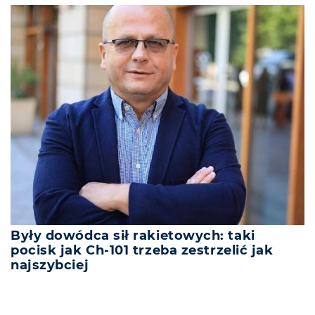
Były dowódca sił rakietowych: taki
pocisk jak Ch-101 trzeba zestrzelić jak
najszybciej