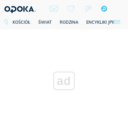
KOŚCIÓŁ
ŚWIAT
RODZINA
ENCYKLIKI JPII
SE
ad