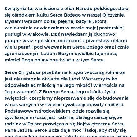
Świątynia ta, wzniesiona z ofiar Narodu polskiego, stała
się ośrodkiem kultu Serca Bożego w naszej Ojczyźnie.
Myślami wracam do tej pięknej bazyliki, którą
wielokrotnie nawiedzałem w czasie mojej pasterskiej
posługi w Krakowie. Dziś nawiedzam ją duchowo i
pragnę wraz z polskimi rodzinami, z przedstawicielami
wielu parafii pod wezwaniem Serca Bożego oraz licznie
zgromadzonym Ludem Bożym uwielbić tajemnicę
miłości Boga objawioną światu w tym Sercu.
Serce Chrystusa przebite na krzyżu włócznią żołnierza
jest nieustannie otwarte dla ludzi. Wystarczy tylko
odpowiedzieć miłością na Jego miłość i wiernością na
Jego wierność. Z Bożego Serca, tego «źródła życia i
świętości», czerpiemy nieprzerwanie siłę do budowania
w nas samych i w świecie cywilizacji prawdy i miłości.
Podstawowym środowiskiem, gdzie rozwija się
cywilizacja miłości, jest rodzina, dlatego cieszę się, że
rodziny w Polsce poświęcają się Najświętszemu Sercu
Pana Jezusa. Serce Boże daje moc i łaskę, aby stały się
one Kościołem domowym, szkołą ofiarnej miłości, wiary i