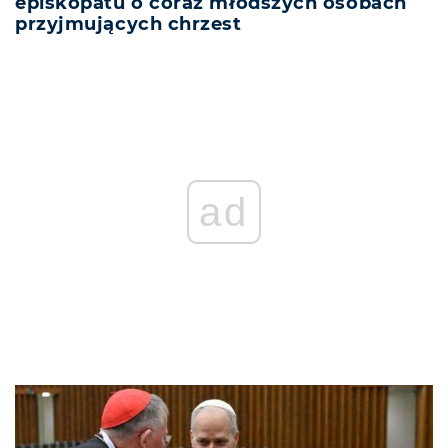
episkopatu o coraz młodszych osobach
przyjmujących chrzest
ad