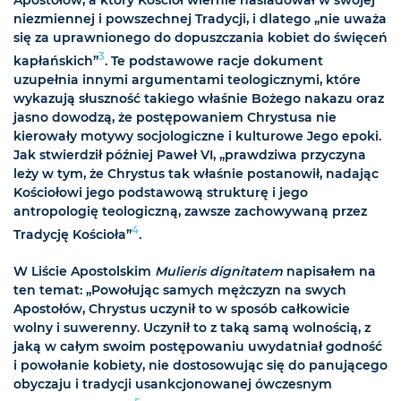
Apostołów, a który Kościół wiernie naśladował w swojej
niezmiennej i powszechnej Tradycji, i dlatego „nie uważa
się za uprawnionego do dopuszczania kobiet do święceń
3
kapłańskich”
. Te podstawowe racje dokument
uzupełnia innymi argumentami teologicznymi, które
wykazują słuszność takiego właśnie Bożego nakazu oraz
jasno dowodzą, że postępowaniem Chrystusa nie
kierowały motywy socjologiczne i kulturowe Jego epoki.
Jak stwierdził później Paweł VI, „prawdziwa przyczyna
leży w tym, że Chrystus tak właśnie postanowił, nadając
Kościołowi jego podstawową strukturę i jego
antropologię teologiczną, zawsze zachowywaną przez
4
Tradycję Kościoła”
.
W Liście Apostolskim
Mulieris dignitatem
napisałem na
ten temat: „Powołując samych mężczyzn na swych
Apostołów, Chrystus uczynił to w sposób całkowicie
wolny i suwerenny. Uczynił to z taką samą wolnością, z
jaką w całym swoim postępowaniu uwydatniał godność
i powołanie kobiety, nie dostosowując się do panującego
obyczaju i tradycji usankcjonowanej ówczesnym