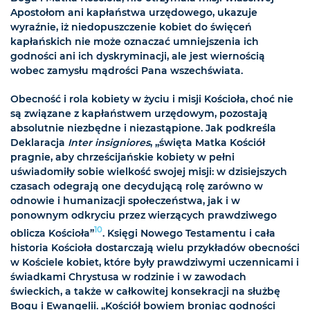
Apostołom ani kapłaństwa urzędowego, ukazuje
wyraźnie, iż niedopuszczenie kobiet do święceń
kapłańskich nie może oznaczać umniejszenia ich
godności ani ich dyskryminacji, ale jest wiernością
wobec zamysłu mądrości Pana wszechświata.
Obecność i rola kobiety w życiu i misji Kościoła, choć nie
są związane z kapłaństwem urzędowym, pozostają
absolutnie niezbędne i niezastąpione. Jak podkreśla
Deklaracja
Inter insigniores
, „święta Matka Kościół
pragnie, aby chrześcijańskie kobiety w pełni
uświadomiły sobie wielkość swojej misji: w dzisiejszych
czasach odegrają one decydującą rolę zarówno w
odnowie i humanizacji społeczeństwa, jak i w
ponownym odkryciu przez wierzących prawdziwego
10
oblicza Kościoła”
. Księgi Nowego Testamentu i cała
historia Kościoła dostarczają wielu przykładów obecności
w Kościele kobiet, które były prawdziwymi uczennicami i
świadkami Chrystusa w rodzinie i w zawodach
świeckich, a także w całkowitej konsekracji na służbę
Bogu i Ewangelii. „Kościół bowiem broniąc godności