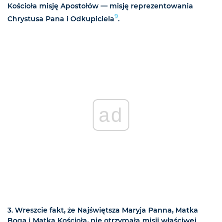
Kościoła misję Apostołów — misję reprezentowania
9
Chrystusa Pana i Odkupiciela
.
ad
3.
Wreszcie fakt, że Najświętsza Maryja Panna, Matka
Boga i Matka Kościoła, nie otrzymała misji właściwej