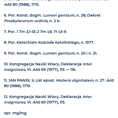
AAS
80 (1988), 1715.
6.
Por. Konst. dogm.
Lumen gentium
, n. 28; Dekret
Presbyterorum ordinis
, n. 2 b.
7.
Por.
1 Tm 3,1-13
;
2 Tm 1,6
;
Tt 1,5-9
.
8.
Por. Katechizm Kościoła Katolickiego, n. 1577.
9.
Por. Konst. dogm.
Lumen gentium
, n. 20 i n. 21.
10.
Kongregacja Nauki Wiary, Deklaracja
Inter
insigniores
, VI:
AAS
69 (1977), 115 — 116.
11.
JAN PAWEŁ II, List apost.
Mulieris dignitatem
, n. 27:
AAS
80 (1988), 1719.
12.
Kongregacja Nauki Wiary, Deklaracja
Inter
insigniores
, VI:
AAS
69 (1977), 115.
opr. mg/mg