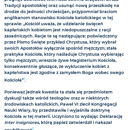
Tradycji apostolskiej oraz usunąć nową przeszkodę na
drodze do jedności chrześcijan, przypomniał braciom
anglikanom stanowisko Kościoła katolickiego w tej
sprawie: „Kościół uważa, że udzielanie święceń
kapłańskich kobietom jest niedopuszczalne z racji
zasadniczych. Racje te są następujące: poświadczony
przez Pismo Święte przykład Chrystusa, który wybrał
swoich Apostołów wyłącznie spośród mężczyzn; stała
praktyka Kościoła, który naśladuje Chrystusa wybierając
tylko mężczyzn; wreszcie żywe Magisterium Kościoła,
konsekwentnie głoszące, że wykluczenie kobiet z
kapłaństwa jest zgodne z zamysłem Boga wobec swego
1
Kościoła”
.
Ponieważ jednak kwestia ta stała się przedmiotem
dyskusji także wśród teologów oraz w niektórych
środowiskach katolickich, Paweł VI zlecił Kongregacji
Nauki Wiary, by przedstawiła i wyjaśniła doktrynę
Kościoła w tej materii. Uczyniono to wydając Deklarację
Inter insigniores
, którą papież zatwierdził i nakazał
2
opublikować
.