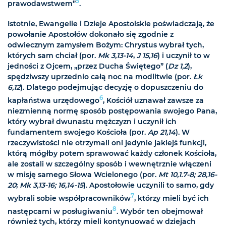
5
prawodawstwem”
.
Istotnie, Ewangelie i Dzieje Apostolskie poświadczają, że
powołanie Apostołów dokonało się zgodnie z
odwiecznym zamysłem Bożym: Chrystus wybrał tych,
których sam chciał (por.
Mk 3,13-14
,
J 15,16
) i uczynił to w
jedności z Ojcem, „przez Ducha Świętego” (
Dz 1,2
),
spędziwszy uprzednio całą noc na modlitwie (por.
Łk
6,12
). Dlatego podejmując decyzję o dopuszczeniu do
6
kapłaństwa urzędowego
, Kościół uznawał zawsze za
niezmienną normę sposób postępowania swojego Pana,
który wybrał dwunastu mężczyzn i uczynił ich
fundamentem swojego Kościoła (por.
Ap 21,14
). W
rzeczywistości nie otrzymali oni jedynie jakiejś funkcji,
którą mógłby potem sprawować każdy członek Kościoła,
ale zostali w szczególny sposób i wewnętrznie włączeni
w misję samego Słowa Wcielonego (por.
Mt 10,1.7-8; 28,16-
20
;
Mk 3,13-16; 16,14-15
). Apostołowie uczynili to samo, gdy
7
wybrali sobie współpracowników
, którzy mieli być ich
8
następcami w posługiwaniu
. Wybór ten obejmował
również tych, którzy mieli kontynuować w dziejach