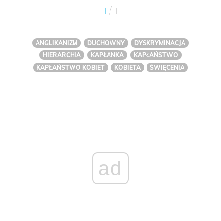
/
1
1
ANGLIKANIZM
DUCHOWNY
DYSKRYMINACJA
HIERARCHIA
KAPŁANKA
KAPŁAŃSTWO
KAPŁAŃSTWO KOBIET
KOBIETA
ŚWIĘCENIA
ad