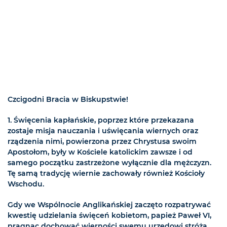
Czcigodni Bracia w Biskupstwie!
1.
Święcenia kapłańskie, poprzez które przekazana
zostaje misja nauczania i uświęcania wiernych oraz
rządzenia nimi, powierzona przez Chrystusa swoim
Apostołom, były w Kościele katolickim zawsze i od
samego początku zastrzeżone wyłącznie dla mężczyzn.
Tę samą tradycję wiernie zachowały również Kościoły
Wschodu.
Gdy we Wspólnocie Anglikańskiej zaczęto rozpatrywać
kwestię udzielania święceń kobietom, papież Paweł VI,
pragnąc dochować wierności swemu urzędowi stróża