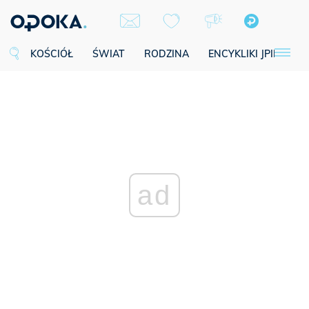
KOŚCIÓŁ
ŚWIAT
RODZINA
ENCYKLIKI JPII
SE
ad