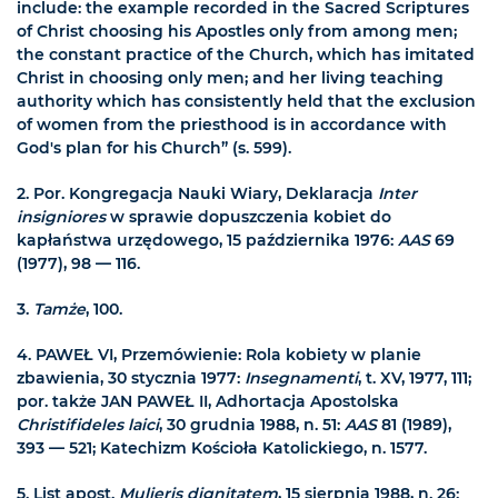
include: the example recorded in the Sacred Scriptures
of Christ choosing his Apostles only from among men;
the constant practice of the Church, which has imitated
Christ in choosing only men; and her living teaching
authority which has consistently held that the exclusion
of women from the priesthood is in accordance with
God's plan for his Church” (s. 599).
2.
Por. Kongregacja Nauki Wiary, Deklaracja
Inter
insigniores
w sprawie dopuszczenia kobiet do
kapłaństwa urzędowego, 15 października 1976:
AAS
69
(1977), 98 — 116.
3.
Tamże
, 100.
4.
PAWEŁ VI, Przemówienie: Rola kobiety w planie
zbawienia, 30 stycznia 1977:
Insegnamenti
, t. XV, 1977, 111;
por. także JAN PAWEŁ II, Adhortacja Apostolska
Christifideles laici
, 30 grudnia 1988, n. 51:
AAS
81 (1989),
393 — 521; Katechizm Kościoła Katolickiego, n. 1577.
5.
List apost.
Mulieris dignitatem
, 15 sierpnia 1988, n. 26: