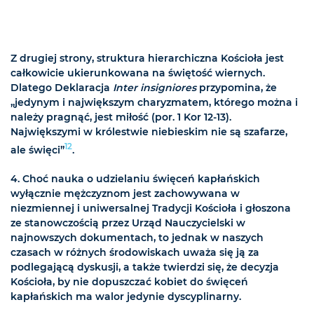
Z drugiej strony, struktura hierarchiczna Kościoła jest
całkowicie ukierunkowana na świętość wiernych.
Dlatego Deklaracja
Inter insigniores
przypomina, że
„jedynym i największym charyzmatem, którego można i
należy pragnąć, jest miłość (por. 1 Kor 12-13).
Największymi w królestwie niebieskim nie są szafarze,
12
ale święci”
.
4.
Choć nauka o udzielaniu święceń kapłańskich
wyłącznie mężczyznom jest zachowywana w
niezmiennej i uniwersalnej Tradycji Kościoła i głoszona
ze stanowczością przez Urząd Nauczycielski w
najnowszych dokumentach, to jednak w naszych
czasach w różnych środowiskach uważa się ją za
podlegającą dyskusji, a także twierdzi się, że decyzja
Kościoła, by nie dopuszczać kobiet do święceń
kapłańskich ma walor jedynie dyscyplinarny.