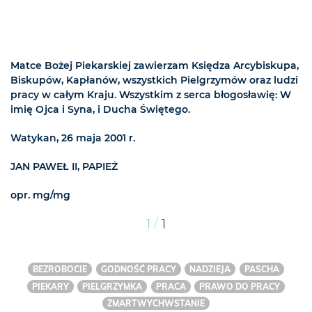
Matce Bożej Piekarskiej zawierzam Księdza Arcybiskupa,
Biskupów, Kapłanów, wszystkich Pielgrzymów oraz ludzi
pracy w całym Kraju. Wszystkim z serca błogosławię: W
imię Ojca i Syna, i Ducha Świętego.
Watykan, 26 maja 2001 r.
JAN PAWEŁ II, PAPIEŻ
opr. mg/mg
/
1
1
BEZROBOCIE
GODNOŚĆ PRACY
NADZIEJA
PASCHA
PIEKARY
PIELGRZYMKA
PRACA
PRAWO DO PRACY
ZMARTWYCHWSTANIE