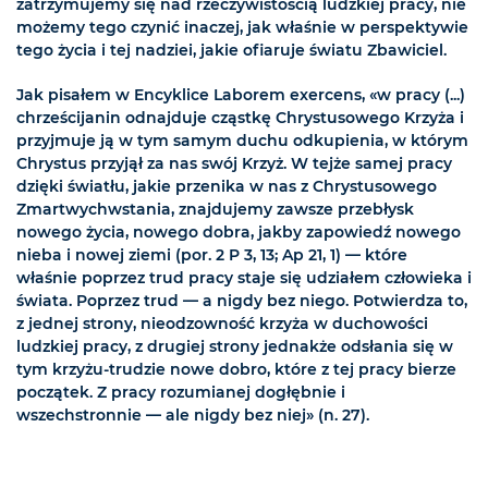
zatrzymujemy się nad rzeczywistością ludzkiej pracy, nie
możemy tego czynić inaczej, jak właśnie w perspektywie
tego życia i tej nadziei, jakie ofiaruje światu Zbawiciel.
Jak pisałem w Encyklice Laborem exercens, «w pracy (...)
chrześcijanin odnajduje cząstkę Chrystusowego Krzyża i
przyjmuje ją w tym samym duchu odkupienia, w którym
Chrystus przyjął za nas swój Krzyż. W tejże samej pracy
dzięki światłu, jakie przenika w nas z Chrystusowego
Zmartwychwstania, znajdujemy zawsze przebłysk
nowego życia, nowego dobra, jakby zapowiedź nowego
nieba i nowej ziemi (por. 2 P 3, 13; Ap 21, 1) — które
właśnie poprzez trud pracy staje się udziałem człowieka i
świata. Poprzez trud — a nigdy bez niego. Potwierdza to,
z jednej strony, nieodzowność krzyża w duchowości
ludzkiej pracy, z drugiej strony jednakże odsłania się w
tym krzyżu-trudzie nowe dobro, które z tej pracy bierze
początek. Z pracy rozumianej dogłębnie i
wszechstronnie — ale nigdy bez niej» (n. 27).