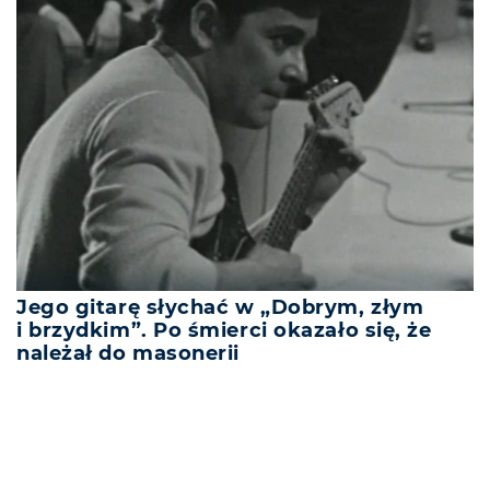
Jego gitarę słychać w „Dobrym, złym
i brzydkim”. Po śmierci okazało się, że
należał do masonerii