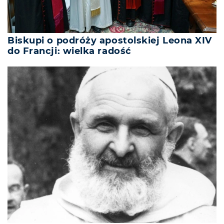
Biskupi o podróży apostolskiej Leona XIV
do Francji: wielka radość