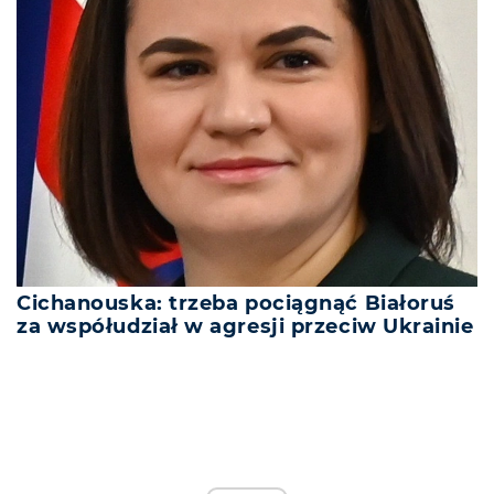
Cichanouska: trzeba pociągnąć Białoruś
za współudział w agresji przeciw Ukrainie