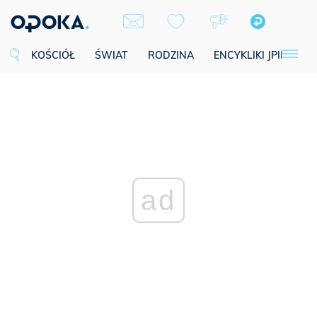
KOŚCIÓŁ
ŚWIAT
RODZINA
ENCYKLIKI JPII
SE
ad