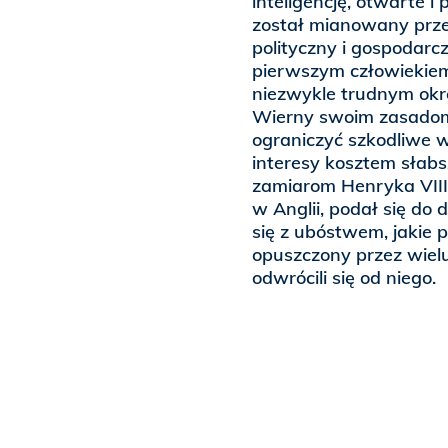
inteligencję, otwarte 
został mianowany prze
polityczny i gospodar
pierwszym człowiekiem
niezwykle trudnym okres
Wierny swoim zasadom,
ograniczyć szkodliwe w
interesy kosztem słabsz
zamiarom Henryka VIII,
w Anglii, podał się do 
się z ubóstwem, jakie 
opuszczony przez wielu
odwrócili się od niego.