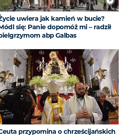
Życie uwiera jak kamień w bucie?
Módl się: Panie dopomóż mi – radził
pielgrzymom abp Galbas
Ceuta przypomina o chrześcijańskich