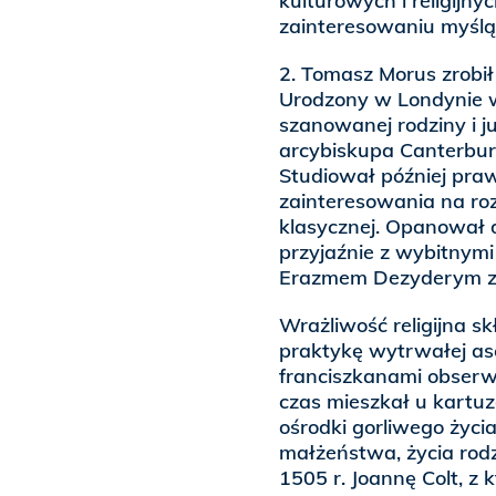
kulturowych i religijn
zainteresowaniu myślą 
2. Tomasz Morus zrobił
Urodzony w Londynie w
szanowanej rodziny i 
arcybiskupa Canterbur
Studiował później praw
zainteresowania na rozl
klasycznej. Opanował d
przyjaźnie z wybitnymi
Erazmem Dezyderym z
Wrażliwość religijna s
praktykę wytrwałej as
franciszkanami obserw
czas mieszkał u kart
ośrodki gorliwego życia
małżeństwa, życia rodz
1505 r. Joannę Colt, z