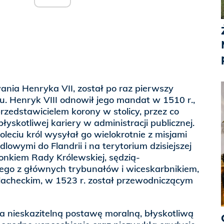
ania Henryka VII, został po raz pierwszy
. Henryk VIII odnowił jego mandat w 1510 r.,
zedstawicielem korony w stolicy, przez co
yskotliwej kariery w administracji publicznej.
leciu król wysyłał go wielokrotnie z misjami
owymi do Flandrii i na terytorium dzisiejszej
onkiem Rady Królewskiej, sędzią-
go z głównych trybunałów i wiceskarbnikiem,
lacheckim, w 1523 r. został przewodniczącym
a nieskazitelną postawę moralną, błyskotliwą