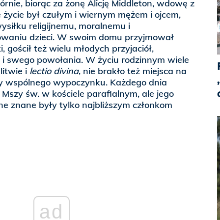
tórnie, biorąc za żonę Alicję Middleton, wdowę z
e życie był czułym i wiernym mężem i ojcem,
siłku religijnemu, moralnemu i
owaniu dzieci. W swoim domu przyjmował
, gościł też wielu młodych przyjaciół,
i swego powołania. W życiu rodzinnym wiele
itwie i
lectio divina
, nie brakło też miejsca na
my wspólnego wypoczynku. Każdego dnia
Mszy św. w kościele parafialnym, ale jego
ne znane były tylko najbliższym członkom
ad