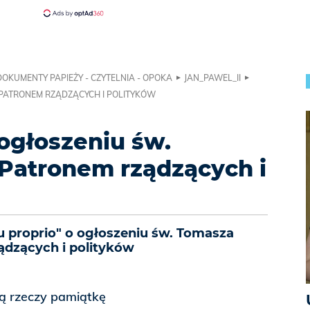
DOKUMENTY PAPIEŻY - CZYTELNIA - OPOKA
JAN_PAWEL_II
 PATRONEM RZĄDZĄCYCH I POLITYKÓW
 ogłoszeniu św.
Patronem rządzących i
u proprio" o ogłoszeniu św. Tomasza
dzących i polityków
ną rzeczy pamiątkę