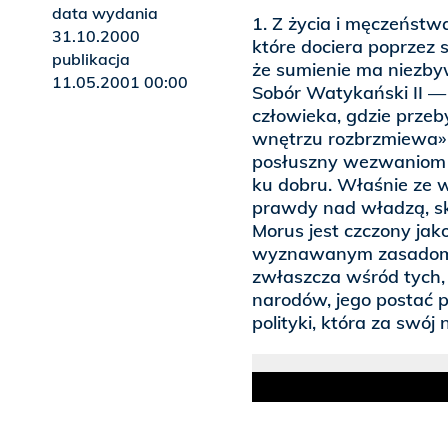
data wydania
1. Z życia i męczeńst
31.10.2000
które dociera poprzez 
publikacja
że sumienie ma niezby
11.05.2001 00:00
Sobór Watykański II — 
człowieka, gdzie prze
wnętrzu rozbrzmiewa» 
posłuszny wezwaniom p
ku dobru. Właśnie ze 
prawdy nad władzą, sk
Morus jest czczony jak
wyznawanym zasadom 
zwłaszcza wśród tych, 
narodów, jego postać po
polityki, która za swój