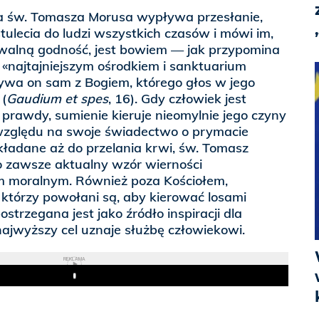
wa św. Tomasza Morusa wypływa przesłanie,
stulecia do ludzi wszystkich czasów i mówi im,
walną godność, jest bowiem — jak przypomina
«najtajniejszym ośrodkiem i sanktuarium
bywa on sam z Bogiem, którego głos w jego
(
Gaudium et spes
, 16). Gdy człowiek jest
rawdy, sumienie kieruje nieomylnie jego czyny
względu na swoje świadectwo o prymacie
ładane aż do przelania krwi, św. Tomasz
o zawsze aktualny wzór wierności
moralnym. Również poza Kościołem,
którzy powołani są, aby kierować losami
strzegana jest jako źródło inspiracji dla
 najwyższy cel uznaje służbę człowiekowi.
REKLAMA
Play