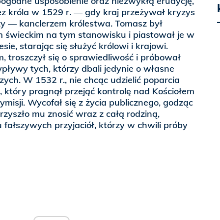
i pogodne usposobienie oraz niezwykłą erudycję,
z króla w 1529 r. — gdy kraj przeżywał kryzys
czy — kanclerzem królestwa. Tomasz był
 świeckim na tym stanowisku i piastował je w
ie, starając się służyć królowi i krajowi.
 troszczył się o sprawiedliwość i próbował
pływy tych, którzy dbali jedynie o własne
ych. W 1532 r., nie chcąc udzielić poparcia
 który pragnął przejąć kontrolę nad Kościołem
dymisji. Wycofał się z życia publicznego, godząc
przyszło mu znosić wraz z całą rodziną,
 fałszywych przyjaciół, którzy w chwili próby