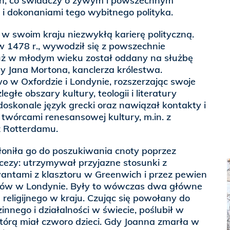
ych, co świadczy o żywym i powszechnym
i dokonaniami tego wybitnego polityka.
 w swoim kraju niezwykłą karierę polityczną.
 1478 r., wywodził się z powszechnie
już w młodym wieku został oddany na służbę
y Jana Mortona, kanclerza królestwa.
o w Oxfordzie i Londynie, rozszerzając swoje
egłe obszary kultury, teologii i literatury
oskonale język grecki oraz nawiązał kontakty i
 twórcami renesansowej kultury, m.in. z
 Rotterdamu.
kłoniła go do poszukiwania cnoty poprzez
cezy: utrzymywał przyjazne stosunki z
antami z klasztoru w Greenwich i przez pewien
uzów w Londynie. Były to wówczas dwa główne
 religijnego w kraju. Czując się powołany do
innego i działalności w świecie, poślubił w
 którą miał czworo dzieci. Gdy Joanna zmarła w