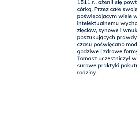
1511 r., ożenił się pow
córką. Przez całe swoj
poświęcającym wiele wy
intelektualnemu wych
zięciów, synowe i wnuki
poszukujących prawdy 
czasu poświęcano modl
godziwe i zdrowe for
Tomasz uczestniczył w 
surowe praktyki pokut
rodziny.