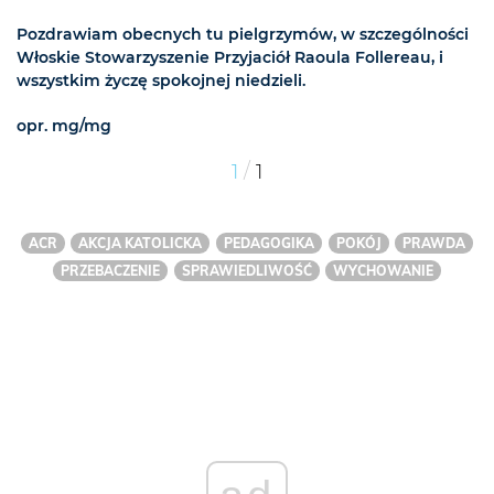
Pozdrawiam obecnych tu pielgrzymów, w szczególności
Włoskie Stowarzyszenie Przyjaciół Raoula Follereau, i
wszystkim życzę spokojnej niedzieli.
opr. mg/mg
/
1
1
ACR
AKCJA KATOLICKA
PEDAGOGIKA
POKÓJ
PRAWDA
PRZEBACZENIE
SPRAWIEDLIWOŚĆ
WYCHOWANIE