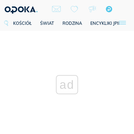
KOŚCIÓŁ
ŚWIAT
RODZINA
ENCYKLIKI JPII
SE
ad