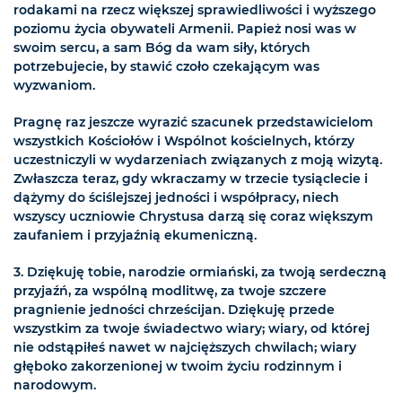
rodakami na rzecz większej sprawiedliwości i wyższego
poziomu życia obywateli Armenii. Papież nosi was w
swoim sercu, a sam Bóg da wam siły, których
potrzebujecie, by stawić czoło czekającym was
wyzwaniom.
Pragnę raz jeszcze wyrazić szacunek przedstawicielom
wszystkich Kościołów i Wspólnot kościelnych, którzy
uczestniczyli w wydarzeniach związanych z moją wizytą.
Zwłaszcza teraz, gdy wkraczamy w trzecie tysiąclecie i
dążymy do ściślejszej jedności i współpracy, niech
wszyscy uczniowie Chrystusa darzą się coraz większym
zaufaniem i przyjaźnią ekumeniczną.
3. Dziękuję tobie, narodzie ormiański, za twoją serdeczną
przyjaźń, za wspólną modlitwę, za twoje szczere
pragnienie jedności chrześcijan. Dziękuję przede
wszystkim za twoje świadectwo wiary; wiary, od której
nie odstąpiłeś nawet w najcięższych chwilach; wiary
głęboko zakorzenionej w twoim życiu rodzinnym i
narodowym.