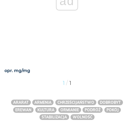
ad
opr. mg/mg
/
1
1
ARARAT
ARMENIA
CHRZEŚCIJAŃSTWO
DOBROBYT
EREWAN
KULTURA
ORMIANIE
PODRÓŻ
POKÓJ
STABILIZACJA
WOLNOŚĆ