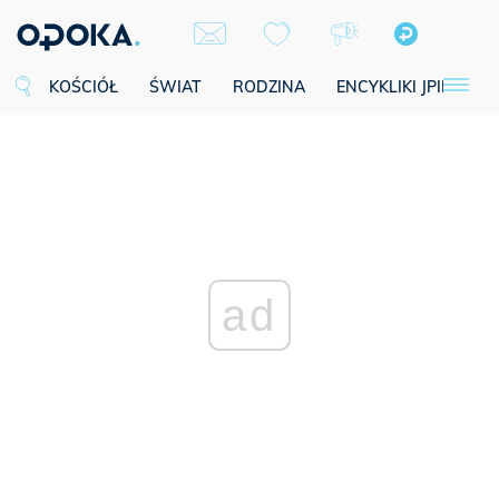
KOŚCIÓŁ
ŚWIAT
RODZINA
ENCYKLIKI JPII
SE
ad