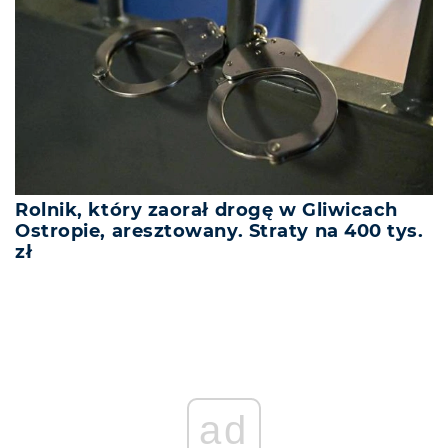
Rolnik, który zaorał drogę w Gliwicach
Ostropie, aresztowany. Straty na 400 tys.
zł
ad