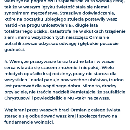
wam żyć na pograniczu i zapłaciliście za to wysoką cenę,
tak że w waszym języku świętość stała się niemal
synonimem męczeństwa. Straszliwe doświadczenia,
które na początku ubiegłego stulecia postawiły wasz
naród «na progu unicestwienia», długie lata
totalitarnego ucisku, katastrofalne w skutkach trzęsienie
ziemi: mimo wszystkich tych nieszczęść Ormianie
potrafili zawsze odzyskać odwagę i głębokie poczucie
godności.
4. Wiem, że przeżywacie teraz trudne lata i w wasze
serca wkrada się czasem znużenie i niepokój. Wielu
młodych opuściło kraj rodzinny, pracy nie starcza dla
wszystkich i nadal panuje powszechne ubóstwo, trudno
jest pracować dla wspólnego dobra. Mimo to, drodzy
przyjaciele, nie traćcie nadziei! Pamiętajcie, że zaufaliście
Chrystusowi i powiedzieliście Mu «tak» na zawsze.
Wspierani przez waszych braci Ormian z całego świata,
staracie się odbudować wasz kraj i społeczeństwo na
fundamencie wolności.