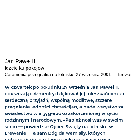
Jan Paweł II
Idźcie ku pokojowi
Ceremonia pożegnalna na lotnisku. 27 września 2001 — Erewan
W czwartek po południu 27 września Jan Paweł II,
opuszczając Armenię, dziękował jej mieszkańcom za
serdeczną przyjaźń, wspólną modlitwę, szczere
pragnienie jedności chrześcijan, a nade wszystko za
świadectwo wiary, głęboko zakorzenionej w życiu
rodzinnym i narodowym. «Papież nosi was w swoim
sercu — powiedział Ojciec Święty na lotnisku w
Erewanie — a sam Bóg da wam siły, których
potrzebujecie, by stawić czoło czekającym was