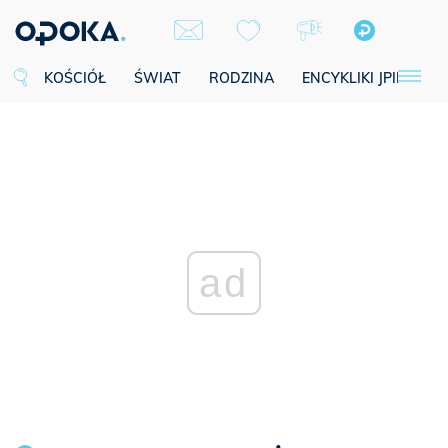
KOŚCIÓŁ
ŚWIAT
RODZINA
ENCYKLIKI JPII
SE
ad