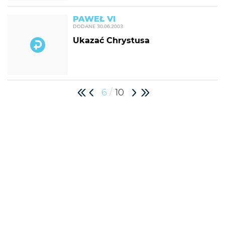
PAWEŁ VI
DODANE
30.06.2003
Ukazać Chrystusa
/
6
10