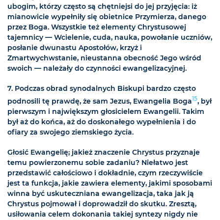
ubogim, którzy często są chętniejsi do jej przyjęcia: iż
mianowicie wypełniły się obietnice Przymierza, danego
przez Boga. Wszystkie też elementy Chrystusowej
tajemnicy — Wcielenie, cuda, nauka, powołanie uczniów,
posłanie dwunastu Apostołów, krzyż i
Zmartwychwstanie, nieustanna obecność Jego wśród
swoich — należały do czynności ewangelizacyjnej.
7. Podczas obrad synodalnych Biskupi bardzo często
15
podnosili tę prawdę, że sam Jezus, Ewangelia Boga
, był
pierwszym i największym głosicielem Ewangelii. Takim
był aż do końca, aż do doskonałego wypełnienia i do
ofiary za swojego ziemskiego życia.
Głosić Ewangelię; jakież znaczenie Chrystus przyznaje
temu powierzonemu sobie zadaniu? Niełatwo jest
przedstawić całościowo i dokładnie, czym rzeczywiście
jest ta funkcja, jakie zawiera elementy, jakimi sposobami
winna być uskuteczniana ewangelizacja, taka jak ją
Chrystus pojmował i doprowadził do skutku. Zresztą,
usiłowania celem dokonania takiej syntezy nigdy nie