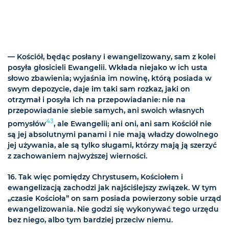
— Kościół, będąc posłany i ewangelizowany, sam z kolei
posyła głosicieli Ewangelii. Wkłada niejako w ich usta
słowo zbawienia; wyjaśnia im nowinę, którą posiada w
swym depozycie, daje im taki sam rozkaz, jaki on
otrzymał i posyła ich na przepowiadanie: nie na
przepowiadanie siebie samych, ani swoich własnych
43
pomysłów
, ale Ewangelii; ani oni, ani sam Kościół nie
są jej absolutnymi panami i nie mają władzy dowolnego
jej używania, ale są tylko sługami, którzy mają ją szerzyć
z zachowaniem najwyższej wierności.
16. Tak więc pomiędzy Chrystusem, Kościołem i
ewangelizacją zachodzi jak najściślejszy związek. W tym
„czasie Kościoła” on sam posiada powierzony sobie urząd
ewangelizowania. Nie godzi się wykonywać tego urzędu
bez niego, albo tym bardziej przeciw niemu.