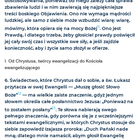
dostosowywania, ponieważ od niego zależy cała sprawa
zbawienia ludzi i w nim zawierają się najpiękniejsze
treści boskiego Objawienia. Ono nie wymaga mądrości
ludzkiej, ale samo z siebie może wzbudzić wiarę: wiarę,
11
mówimy, która opiera się na mocy Bożej
. Ono jest
Prawdą, i dlatego trzeba, żeby głosiciel prawdy poświęcił
jej cały swój czas i
wszystkie swe siły, a jeśli zajdzie
konieczność, aby i życie samo złożył w ofierze.
I. Od Chrystusa, twórcy ewangelizacji do Kościoła
ewangelizującego
6. Świadectwo, które Chrystus dał o sobie, a św. Łukasz
przytacza w swej Ewangelii — „Muszę głosić Słowo
12
Boże”
— ma wielkie zaiste znaczenie, gdyż jednym
słowem określa całe posłannictwo Jezusa: „Ponieważ na
13
to zostałem posłany”
. Te słowa nabierają swego
pełnego znaczenia, gdy porówna się je z wcześniejszymi
tekstami ewangelicznymi, w których Chrystus stosuje do
siebie zapowiedź Izajasza proroka: „Duch Pański nade
mną; dlatego mnie namaścił, abym głosił Ewangelię