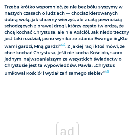
Trzeba krótko wspomnieć, że nie bez bólu słyszymy w
naszych czasach o ludziach — chociaż kierowanych
dobrą wolą, jak chcemy wierzyć, ale z całą pewnością
schodzących z prawej drogi, którzy często twierdzą, że
chcą kochać Chrystusa, ale nie Kościół. Jak niedorzeczny
jest taki rozdział, jasno wynika ze zdania Ewangelii: „Kto
44
wami gardzi, Mną gardzi”
. Z jakiej racji ktoś mówi, że
chce kochać Chrystusa, jeśli nie kocha Kościoła, skoro
jednym, najwspanialszym ze wszystkich świadectw o
Chrystusie jest ta wypowiedź św. Pawła: „Chrystus
45
umiłował Kościół i wydał zań samego siebie?”
ad