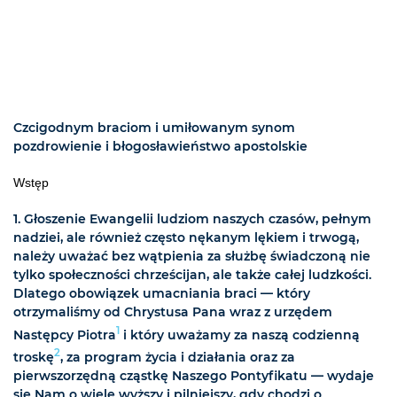
Czcigodnym braciom i umiłowanym synom
pozdrowienie i błogosławieństwo apostolskie
Wstęp
1. Głoszenie Ewangelii ludziom naszych czasów, pełnym
nadziei, ale również często nękanym lękiem i trwogą,
należy uważać bez wątpienia za służbę świadczoną nie
tylko społeczności chrześcijan, ale także całej ludzkości.
Dlatego obowiązek umacniania braci — który
otrzymaliśmy od Chrystusa Pana wraz z urzędem
1
Następcy Piotra
i który uważamy za naszą codzienną
2
troskę
, za program życia i działania oraz za
pierwszorzędną cząstkę Naszego Pontyfikatu — wydaje
się Nam o wiele wyższy i pilniejszy, gdy chodzi o