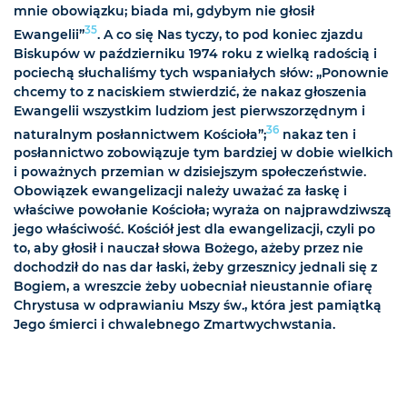
mnie obowiązku; biada mi, gdybym nie głosił
35
Ewangelii”
. A co się Nas tyczy, to pod koniec zjazdu
Biskupów w październiku 1974 roku z wielką radością i
pociechą słuchaliśmy tych wspaniałych słów: „Ponownie
chcemy to z naciskiem stwierdzić, że nakaz głoszenia
Ewangelii wszystkim ludziom jest pierwszorzędnym i
36
naturalnym posłannictwem Kościoła”;
nakaz ten i
posłannictwo zobowiązuje tym bardziej w dobie wielkich
i poważnych przemian w dzisiejszym społeczeństwie.
Obowiązek ewangelizacji należy uważać za łaskę i
właściwe powołanie Kościoła; wyraża on najprawdziwszą
jego właściwość. Kościół jest dla ewangelizacji, czyli po
to, aby głosił i nauczał słowa Bożego, ażeby przez nie
dochodził do nas dar łaski, żeby grzesznicy jednali się z
Bogiem, a wreszcie żeby uobecniał nieustannie ofiarę
Chrystusa w odprawianiu Mszy św., która jest pamiątką
Jego śmierci i chwalebnego Zmartwychwstania.