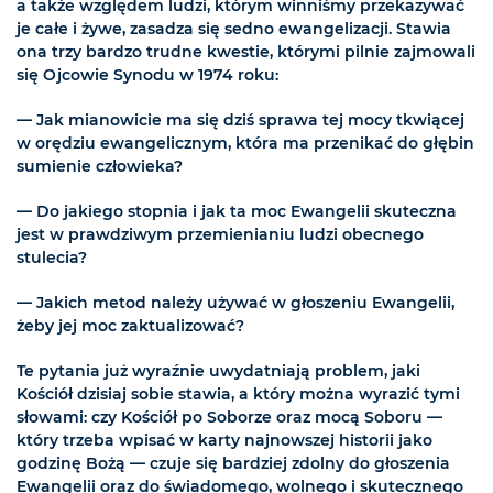
a także względem ludzi, którym winniśmy przekazywać
je całe i żywe, zasadza się sedno ewangelizacji. Stawia
ona trzy bardzo trudne kwestie, którymi pilnie zajmowali
się Ojcowie Synodu w 1974 roku:
— Jak mianowicie ma się dziś sprawa tej mocy tkwiącej
w orędziu ewangelicznym, która ma przenikać do głębin
sumienie człowieka?
— Do jakiego stopnia i jak ta moc Ewangelii skuteczna
jest w prawdziwym przemienianiu ludzi obecnego
stulecia?
— Jakich metod należy używać w głoszeniu Ewangelii,
żeby jej moc zaktualizować?
Te pytania już wyraźnie uwydatniają problem, jaki
Kościół dzisiaj sobie stawia, a który można wyrazić tymi
słowami: czy Kościół po Soborze oraz mocą Soboru —
który trzeba wpisać w karty najnowszej historii jako
godzinę Bożą — czuje się bardziej zdolny do głoszenia
Ewangelii oraz do świadomego, wolnego i skutecznego