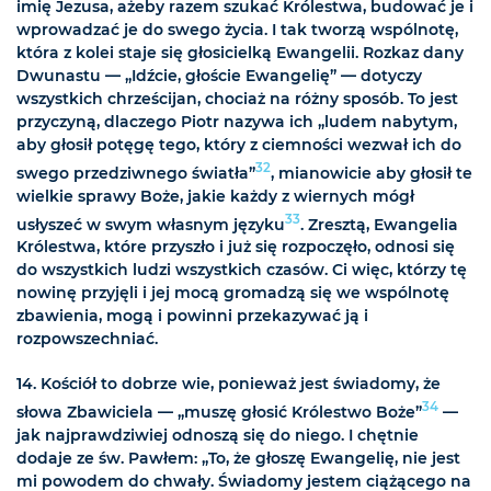
imię Jezusa, ażeby razem szukać Królestwa, budować je i
wprowadzać je do swego życia. I tak tworzą wspólnotę,
która z kolei staje się głosicielką Ewangelii. Rozkaz dany
Dwunastu — „Idźcie, głoście Ewangelię” — dotyczy
wszystkich chrześcijan, chociaż na różny sposób. To jest
przyczyną, dlaczego Piotr nazywa ich „ludem nabytym,
aby głosił potęgę tego, który z ciemności wezwał ich do
32
swego przedziwnego światła”
, mianowicie aby głosił te
wielkie sprawy Boże, jakie każdy z wiernych mógł
33
usłyszeć w swym własnym języku
. Zresztą, Ewangelia
Królestwa, które przyszło i już się rozpoczęło, odnosi się
do wszystkich ludzi wszystkich czasów. Ci więc, którzy tę
nowinę przyjęli i jej mocą gromadzą się we wspólnotę
zbawienia, mogą i powinni przekazywać ją i
rozpowszechniać.
14. Kościół to dobrze wie, ponieważ jest świadomy, że
34
słowa Zbawiciela — „muszę głosić Królestwo Boże”
—
jak najprawdziwiej odnoszą się do niego. I
chętnie
dodaje ze św. Pawłem: „To, że głoszę Ewangelię, nie jest
mi powodem do chwały. Świadomy jestem ciążącego na