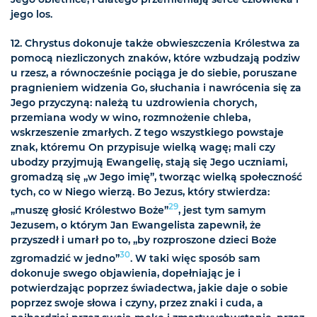
jego los.
12. Chrystus dokonuje także obwieszczenia Królestwa za
pomocą niezliczonych znaków, które wzbudzają podziw
u rzesz, a równocześnie pociąga je do siebie, poruszane
pragnieniem widzenia Go, słuchania i nawrócenia się za
Jego przyczyną: należą tu uzdrowienia chorych,
przemiana wody w wino, rozmnożenie chleba,
wskrzeszenie zmarłych. Z tego wszystkiego powstaje
znak, któremu On przypisuje wielką wagę; mali czy
ubodzy przyjmują Ewangelię, stają się Jego uczniami,
gromadzą się „w Jego imię”, tworząc wielką społeczność
tych, co w Niego wierzą. Bo Jezus, który stwierdza:
29
„muszę głosić Królestwo Boże”
, jest tym samym
Jezusem, o którym Jan Ewangelista zapewnił, że
przyszedł i umarł po to, „by rozproszone dzieci Boże
30
zgromadzić w jedno”
. W taki więc sposób sam
dokonuje swego objawienia, dopełniając je i
potwierdzając poprzez świadectwa, jakie daje o sobie
poprzez swoje słowa i czyny, przez znaki i cuda, a