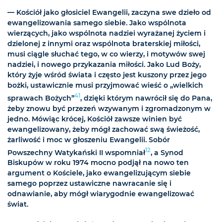
— Kościół jako głosiciel Ewangelii, zaczyna swe dzieło od
ewangelizowania samego siebie. Jako wspólnota
wierzących, jako wspólnota nadziei wyrażanej życiem i
dzielonej z innymi oraz wspólnota braterskiej miłości,
musi ciągle słuchać tego, w co wierzy, i motywów swej
nadziei, i nowego przykazania miłości. Jako Lud Boży,
który żyje wśród świata i często jest kuszony przez jego
bożki, ustawicznie musi przyjmować wieść o „wielkich
41
sprawach Bożych”
, dzięki którym nawrócił się do Pana,
żeby znowu być przezeń wzywanym i zgromadzonym w
jedno. Mówiąc krócej, Kościół zawsze winien być
ewangelizowany, żeby mógł zachować swą świeżość,
żarliwość i moc w głoszeniu Ewangelii. Sobór
12
Powszechny Watykański II wspomniał
, a Synod
Biskupów w roku 1974 mocno podjął na nowo ten
argument o Kościele, jako ewangelizującym siebie
samego poprzez ustawiczne nawracanie się i
odnawianie, aby mógł wiarygodnie ewangelizować
świat.