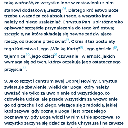
taką ważność, że wszystko inne w zestawieniu z nim
16
stanowi dodatkową „resztę”
. Dlatego Królestwo Boże
trzeba uważać za coś absolutnego, a wszystko inne
należy od niego uzależniać. Chrystus Pan lubił różnorako
opisywać szczęście przynależenia do tego królestwa;
szczęście, na które składają się pewne zadziwiające
17
rzeczy
,
odrzucone przez świat
. Określił też postulaty
18
19
tego Królestwa i jego „Wielką Kartę”
, jego głosicieli
,
20
21
tajemnice
, jego dzieci
czuwanie i wierność, jakich
wymaga się od tych, którzy oczekują jego ostatecznego
22
przyjścia
.
9. Jako szczyt i centrum swej Dobrej Nowiny, Chrystus
zwiastuje zbawienie, wielki dar Boga, który należy
uważać nie tylko za uwolnienie od wszystkiego, co
człowieka uciska, ale przede wszystkim za wyzwolenie
go od grzechu i od Złego, wiążące się z radością, jakiej
ktoś zażywa, gdy poznaje Boga i jest przez Niego
poznawany, gdy Boga widzi i w Nim ufnie spoczywa. To
wszystko zaczyna się dziać za życia Chrystusa i na zawsze