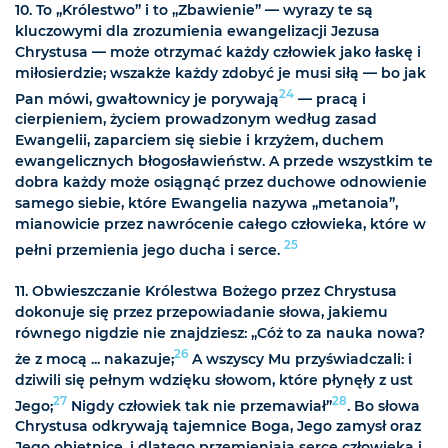
10. To „Królestwo” i to „Zbawienie” — wyrazy te są
kluczowymi dla zrozumienia ewangelizacji Jezusa
Chrystusa — może otrzymać każdy człowiek jako łaskę i
miłosierdzie; wszakże każdy zdobyć je musi siłą — bo jak
24
Pan mówi, gwałtownicy je porywają
— pracą i
cierpieniem, życiem prowadzonym według zasad
Ewangelii, zaparciem się siebie i krzyżem, duchem
ewangelicznych błogosławieństw. A przede wszystkim te
dobra każdy może osiągnąć przez duchowe odnowienie
samego siebie, które Ewangelia nazywa „metanoia”,
mianowicie przez nawrócenie całego człowieka, które w
25
pełni przemienia jego ducha i serce.
11. Obwieszczanie Królestwa Bożego przez Chrystusa
dokonuje się przez przepowiadanie słowa, jakiemu
równego nigdzie nie znajdziesz: „Cóż to za nauka nowa?
26
że z mocą ... nakazuje;
A wszyscy Mu przyświadczali: i
dziwili się pełnym wdzięku słowom, które płynęły z ust
27
28
Jego;
Nigdy człowiek tak nie przemawiał”
. Bo słowa
Chrystusa odkrywają tajemnice Boga, Jego zamysł oraz
Jego obietnice, i dlatego przemieniają serce człowieka i