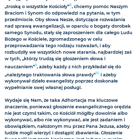
8
„troską o wszystkie Kościoły”
, chcemy pomóc Naszym
Braciom i Synom do odpowiedzi na pytania, w tym
przedmiocie. Oby słowa Nasze, dotyczące rozważania
nad sprawą ewangelizacji, w oparciu o bogaty dorobek
samego Synodu, stały się zaproszeniem dla całego Ludu
Bożego w Kościele, zgromadzonego w celu
przeprowadzania tego rodzaju rozważań, i aby
rozbudziły we wszystkich nowe starania, najbardziej zaś
w tych, „którzy trudzą się głoszeniem słowa i
9
nauczaniem”
, ażeby każdy z nich przykładał się do
10
„należytego traktowania słowa prawdy”
i ażeby
wykonywał dzieło ewangelisty poprzez doskonałe
wypełnianie swej własnej posługi.
Wydaje się Nam, że taka Adhortacja ma kluczowe
znaczenie, ponieważ głoszenie ewangelicznego orędzia
nie jest czymś takim, co Kościół mógłby dowolnie albo
wykonywać, albo nie wykonywać, ale jest zadaniem i
obowiązkiem, nałożonym mu przez Pana Jezusa, ażeby
ludzie mogli wierzyć i dostąpić zbawienia. Głoszenie