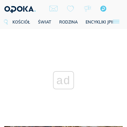
KOŚCIÓŁ
ŚWIAT
RODZINA
ENCYKLIKI JPII
SE
ad