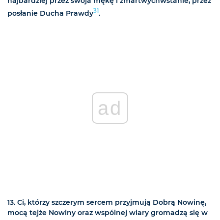
najbardziej przez swoja mękę i zmartwychwstanie, przez
31
posłanie Ducha Prawdy
.
ad
13. Ci, którzy szczerym sercem przyjmują Dobrą Nowinę,
mocą tejże Nowiny oraz wspólnej wiary gromadzą się w