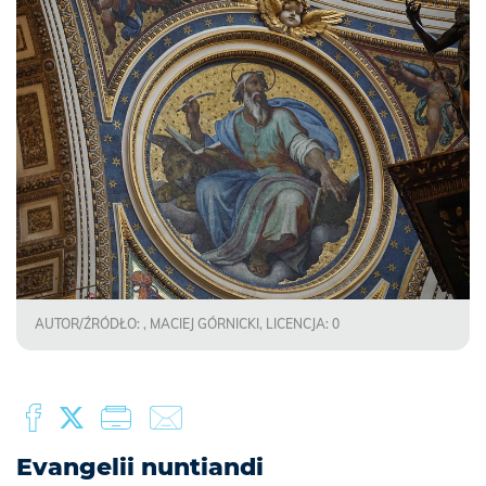
AUTOR/ŹRÓDŁO: , MACIEJ GÓRNICKI, LICENCJA: 0
Evangelii nuntiandi