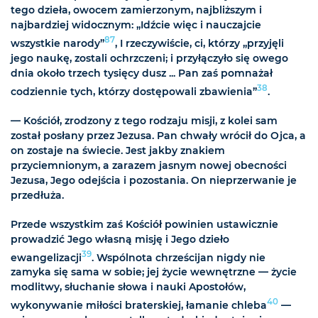
tego dzieła, owocem zamierzonym, najbliższym i
najbardziej widocznym: „Idźcie więc i nauczajcie
87
wszystkie narody”
, I rzeczywiście, ci, którzy „przyjęli
jego naukę, zostali ochrzczeni; i przyłączyło się owego
dnia około trzech tysięcy dusz ... Pan zaś pomnażał
38
codziennie tych, którzy dostępowali zbawienia”
.
— Kościół, zrodzony z tego rodzaju misji, z kolei sam
został posłany przez Jezusa. Pan chwały wrócił do Ojca, a
on zostaje na świecie. Jest jakby znakiem
przyciemnionym, a zarazem jasnym nowej obecności
Jezusa, Jego odejścia i pozostania. On nieprzerwanie je
przedłuża.
Przede wszystkim zaś Kościół powinien ustawicznie
prowadzić Jego własną misję i Jego dzieło
39
ewangelizacji
. Wspólnota chrześcijan nigdy nie
zamyka się sama w sobie; jej życie wewnętrzne — życie
modlitwy, słuchanie słowa i
nauki Apostołów,
40
wykonywanie miłości braterskiej, łamanie chleba
—