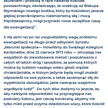
zaufaniem i prostotą w ręce Pasterza Kościoła
powszechnego, oświadczając, że oczekują od Biskupa
Rzymskiego nowego bodźca, który by Kościołowi, jeszcze
głębiej przenikniętemu nieśmiertelną siłą i mocą
Pięćdziesiątnicy, mógł przynieść nowe szczęśliwe czasy
6
dla ewangelizacji
.
3. My sami raz po raz uwypuklaliśmy wagę problemu
ewangelizacji na długo przed odbyciem Synodu:
„Warunki społeczne— mówiliśmy do Świętego Kolegium
Kardynałów, dnia 22 czerwca 1973 roku — zmuszają nas
wszystkich do zrewidowania metod i poszukiwania z
całych sił takich dróg i sposobów, za pomocą których
można by ludziom naszego wieku głosić orędzie
chrześcijańskie, w którym jedynie będą mogli znaleźć
odpowiedź na swe pytanie, a także zaczerpnąć siły do
wypełniania obowiązków, jakie nastręcza wzajemne
7
współżycie ludzi”
. Do tych słów dodamy tu jeszcze, że,
aby należycie odpowiedzieć na przynaglające nas
postulaty Soboru, jest rzeczą konieczną, abyśmy nie
tylko mieli przed oczyma dziedzictwo wiary, które Kościół