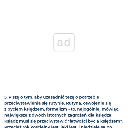
ad
5. Piszę o tym, aby uzasadnić tezę o potrzebie
przeciwstawienia się rutynie. Rutyna, oswojenie się
z byciem księdzem, formalizm - to, najogólniej mówiąc,
największe z dwóch istotnych zagrożeń dla księdza.
Ksiądz musi się przeciwstawić "łatwości bycia księdzem".
Przecież rok kościelny jest, jaki jest, i niedziele są po