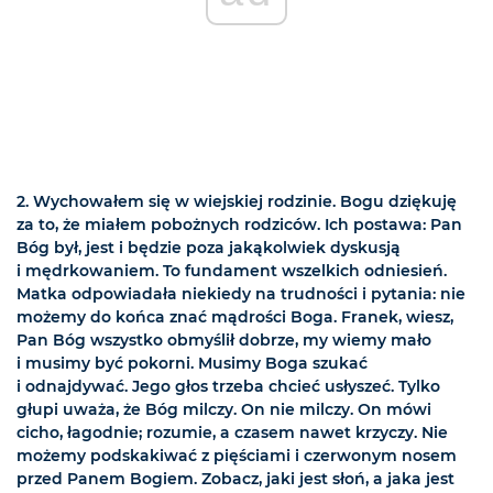
2. Wychowałem się w wiejskiej rodzinie. Bogu dziękuję
za to, że miałem pobożnych rodziców. Ich postawa: Pan
Bóg był, jest i będzie poza jakąkolwiek dyskusją
i mędrkowaniem. To fundament wszelkich odniesień.
Matka odpowiadała niekiedy na trudności i pytania: nie
możemy do końca znać mądrości Boga. Franek, wiesz,
Pan Bóg wszystko obmyślił dobrze, my wiemy mało
i musimy być pokorni. Musimy Boga szukać
i odnajdywać. Jego głos trzeba chcieć usłyszeć. Tylko
głupi uważa, że Bóg milczy. On nie milczy. On mówi
cicho, łagodnie; rozumie, a czasem nawet krzyczy. Nie
możemy podskakiwać z pięściami i czerwonym nosem
przed Panem Bogiem. Zobacz, jaki jest słoń, a jaka jest