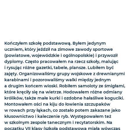
Kończyłem szkołę podstawową. Byłem jedynym
uczniem, który jeździł na zimowe zawody sportowe
(powiatowe, wojewódzkie i ogólnopolskie) i przywoził
dyplomy. Często pracowałem na rzecz szkoły, malując
i rysując różne gazetki, tabele, plansze. Lubiłem być
zajęty. Organizowaliśmy grupy wojskowe z drewnianymi
karabinami i pozorowaliśmy walki między jednym
a drugim końcem wioski. Robiłem samoloty ze śmigłami,
które kręciły się na wietrze. Hodowałem różne odmiany
królików, także małe kurki i ozdobne hałaśliwe koguciki.
Montowałem ości na kiju do łowienia szczupaków
w rowach przy łąkach, co zostało potem zakazane jako
kłusownictwo i kaleczenie ryb. Występowałem też
w szkolnym zespole tanecznym i recytatorskim. Na
początku VII klasy (szkoła podstawowa miała wówczas