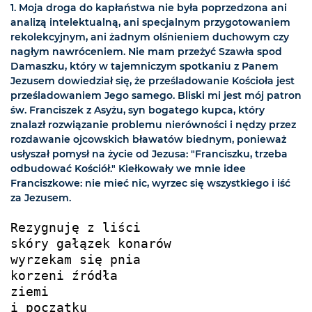
1. Moja droga do kapłaństwa nie była poprzedzona ani
analizą intelektualną, ani specjalnym przygotowaniem
rekolekcyjnym, ani żadnym olśnieniem duchowym czy
nagłym nawróceniem. Nie mam przeżyć Szawła spod
Damaszku, który w tajemniczym spotkaniu z Panem
Jezusem dowiedział się, że prześladowanie Kościoła jest
prześladowaniem Jego samego. Bliski mi jest mój patron
św. Franciszek z Asyżu, syn bogatego kupca, który
znalazł rozwiązanie problemu nierówności i nędzy przez
rozdawanie ojcowskich bławatów biednym, ponieważ
usłyszał pomysł na życie od Jezusa: "Franciszku, trzeba
odbudować Kościół." Kiełkowały we mnie idee
Franciszkowe: nie mieć nic, wyrzec się wszystkiego i iść
za Jezusem.
Rezygnuję z liści 

skóry gałązek konarów

wyrzekam się pnia

korzeni źródła

ziemi

i początku
