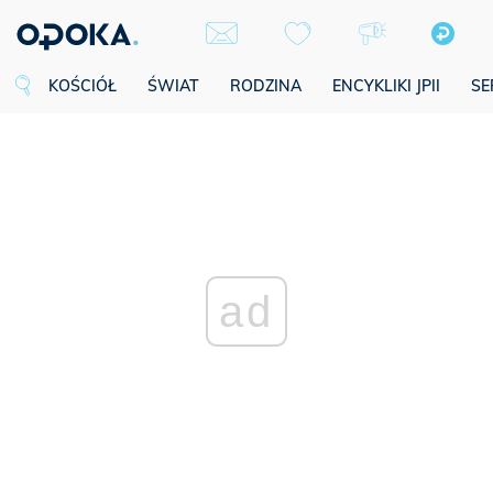
KOŚCIÓŁ
ŚWIAT
RODZINA
ENCYKLIKI JPII
SE
ad