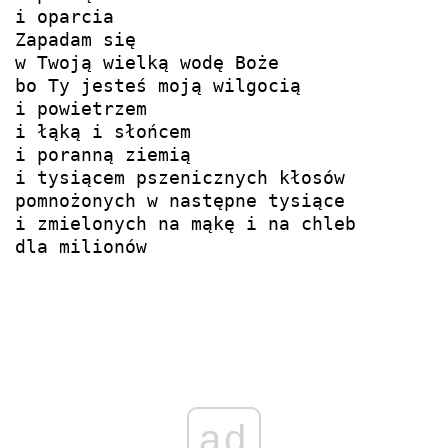
i oparcia

Zapadam się

w Twoją wielką wodę Boże

bo Ty jesteś moją wilgocią

i powietrzem

i łąką i słońcem

i poranną ziemią

i tysiącem pszenicznych kłosów

pomnożonych w następne tysiące

i zmielonych na mąkę i na chleb

dla milionów
ad