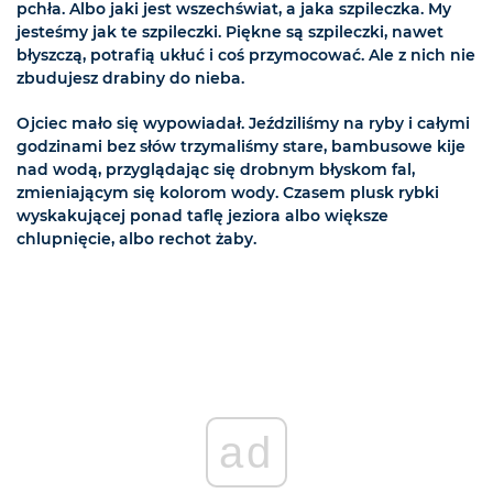
pchła. Albo jaki jest wszechświat, a jaka szpileczka. My
jesteśmy jak te szpileczki. Piękne są szpileczki, nawet
błyszczą, potrafią ukłuć i coś przymocować. Ale z nich nie
zbudujesz drabiny do nieba.
Ojciec mało się wypowiadał. Jeździliśmy na ryby i całymi
godzinami bez słów trzymaliśmy stare, bambusowe kije
nad wodą, przyglądając się drobnym błyskom fal,
zmieniającym się kolorom wody. Czasem plusk rybki
wyskakującej ponad taflę jeziora albo większe
chlupnięcie, albo rechot żaby.
ad