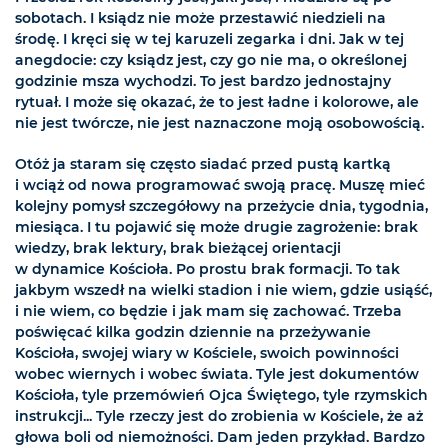
sobotach. I ksiądz nie może przestawić niedzieli na
środę. I kręci się w tej karuzeli zegarka i dni. Jak w tej
anegdocie: czy ksiądz jest, czy go nie ma, o określonej
godzinie msza wychodzi. To jest bardzo jednostajny
rytuał. I może się okazać, że to jest ładne i kolorowe, ale
nie jest twórcze, nie jest naznaczone moją osobowością.
Otóż ja staram się często siadać przed pustą kartką
i wciąż od nowa programować swoją pracę. Muszę mieć
kolejny pomysł szczegółowy na przeżycie dnia, tygodnia,
miesiąca. I tu pojawić się może drugie zagrożenie: brak
wiedzy, brak lektury, brak bieżącej orientacji
w dynamice Kościoła. Po prostu brak formacji. To tak
jakbym wszedł na wielki stadion i nie wiem, gdzie usiąść,
i nie wiem, co będzie i jak mam się zachować. Trzeba
poświęcać kilka godzin dziennie na przeżywanie
Kościoła, swojej wiary w Kościele, swoich powinności
wobec wiernych i wobec świata. Tyle jest dokumentów
Kościoła, tyle przemówień Ojca Świętego, tyle rzymskich
instrukcji... Tyle rzeczy jest do zrobienia w Kościele, że aż
głowa boli od niemożności. Dam jeden przykład. Bardzo