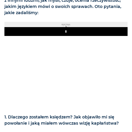
z innymi ludźmi; jak myśli, czuje, ocenia rzeczywistość;
jakim językiem mówi o swoich sprawach. Oto pytania,
jakie zadaliśmy:
REKLAMA
Play
1. Dlaczego zostałem księdzem? Jak objawiło mi się
powołanie i jaką miałem wówczas wizję kapłaństwa?