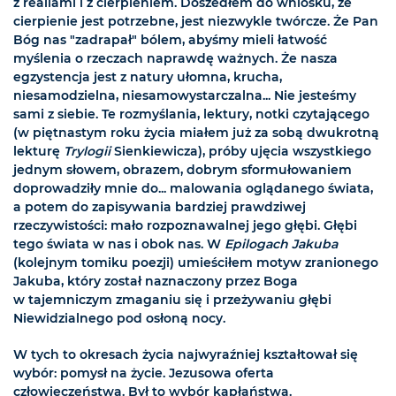
z realiami i z cierpieniem. Doszedłem do wniosku, że
cierpienie jest potrzebne, jest niezwykle twórcze. Że Pan
Bóg nas "zadrapał" bólem, abyśmy mieli łatwość
myślenia o rzeczach naprawdę ważnych. Że nasza
egzystencja jest z natury ułomna, krucha,
niesamodzielna, niesamowystarczalna... Nie jesteśmy
sami z siebie. Te rozmyślania, lektury, notki czytającego
(w piętnastym roku życia miałem już za sobą dwukrotną
lekturę
Trylogii
Sienkiewicza), próby ujęcia wszystkiego
jednym słowem, obrazem, dobrym sformułowaniem
doprowadziły mnie do... malowania oglądanego świata,
a potem do zapisywania bardziej prawdziwej
rzeczywistości: mało rozpoznawalnej jego głębi. Głębi
tego świata w nas i obok nas. W
Epilogach Jakuba
(kolejnym tomiku poezji) umieściłem motyw zranionego
Jakuba, który został naznaczony przez Boga
w tajemniczym zmaganiu się i przeżywaniu głębi
Niewidzialnego pod osłoną nocy.
W tych to okresach życia najwyraźniej kształtował się
wybór: pomysł na życie. Jezusowa oferta
człowieczeństwa. Był to wybór kapłaństwa.