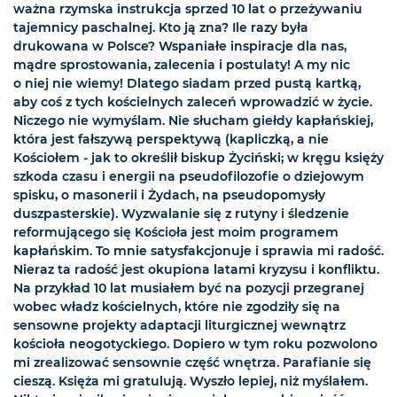
ważna rzymska instrukcja sprzed 10 lat o przeżywaniu
tajemnicy paschalnej. Kto ją zna? Ile razy była
drukowana w Polsce? Wspaniałe inspiracje dla nas,
mądre sprostowania, zalecenia i postulaty! A my nic
o niej nie wiemy! Dlatego siadam przed pustą kartką,
aby coś z tych kościelnych zaleceń wprowadzić w życie.
Niczego nie wymyślam. Nie słucham giełdy kapłańskiej,
która jest fałszywą perspektywą (kapliczką, a nie
Kościołem - jak to określił biskup Życiński; w kręgu księży
szkoda czasu i energii na pseudofilozofie o dziejowym
spisku, o masonerii i Żydach, na pseudopomysły
duszpasterskie). Wyzwalanie się z rutyny i śledzenie
reformującego się Kościoła jest moim programem
kapłańskim. To mnie satysfakcjonuje i sprawia mi radość.
Nieraz ta radość jest okupiona latami kryzysu i konfliktu.
Na przykład 10 lat musiałem być na pozycji przegranej
wobec władz kościelnych, które nie zgodziły się na
sensowne projekty adaptacji liturgicznej wewnątrz
kościoła neogotyckiego. Dopiero w tym roku pozwolono
mi zrealizować sensownie część wnętrza. Parafianie się
cieszą. Księża mi gratulują. Wyszło lepiej, niż myślałem.