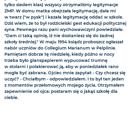
tylko siedem klas) wszyscy otrzymaliśmy legitymacje
ZMP. W domu matka obejrzała legitymację, dała mi
w twarz ("w pysk") i kazała legitymację oddać w szkole.
Dziś wiem, że to był rodzicielski gest edukacji politycznej
syna. Pewnego razu pani wychowawczyni powiedziała:
"Dam ci taką opinię, iż nie dostaniesz się do żadnej
szkoły średniej." W maju 1954 ksiądz proboszcz ogłaszał
nabór uczniów do Collegium Marianum w Pelplinie.
Pamiętam dobrze tę niedzielę, kiedy późno w nocy
trzeba było glanspapierem wypucować trumnę
w stolarni i polakierować ją, aby w poniedziałek rano
mogła być zabrana. Ojciec mnie zapytał: - Czy chcesz się
uczyć? - Chciałbym - odpowiedziałem. I to był ten jeden
z momentów przełomowych mojego życia. Otrzymałem
zapewnienie od ojca: postaram się o jakąś szkołę dla
ciebie.