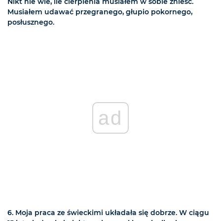
Nikt nie wie, ile cierpienia musiałem w sobie znieść.
Musiałem udawać przegranego, głupio pokornego,
posłusznego.
ad
6. Moja praca ze świeckimi układała się dobrze. W ciągu