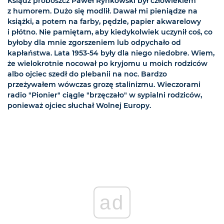
Ksiądz proboszcz Paweł Rynkowski był człowiekiem
z humorem. Dużo się modlił. Dawał mi pieniądze na
książki, a potem na farby, pędzle, papier akwarelowy
i płótno. Nie pamiętam, aby kiedykolwiek uczynił coś, co
byłoby dla mnie zgorszeniem lub odpychało od
kapłaństwa. Lata 1953-54 były dla niego niedobre. Wiem,
że wielokrotnie nocował po kryjomu u moich rodziców
albo ojciec szedł do plebanii na noc. Bardzo
przeżywałem wówczas grozę stalinizmu. Wieczorami
radio "Pionier" ciągle "brzęczało" w sypialni rodziców,
ponieważ ojciec słuchał Wolnej Europy.
ad