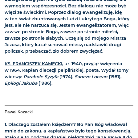
wymogiem współczesności. Bez dialogu nie może być
więzi ze świeckimi. Poprzez dialog ewangelizuję, idę
w ten świat zbuntowanych ludzi i ukrytego Boga, który
jest, ale nie narzuca się. Jestem ewangelizatorem, więc
zawsze po stronie Boga, zawsze po stronie miłości,
zawsze po stronie słabych. Uczę się od mojego Mistrza
Jezusa, który kazał schować miecz, nadstawić drugi
policzek, przebaczać, zło dobrem zwyciężać.
KS. FRANCISZEK KAMECKI
, ur. 1940, przyjął święcenia
w 1964. Kapłan diecezji pelplińskiej, poeta. Wydał tomy
wierszy:
Parabole Syzyfa
(1974),
Sanczo i ocean
(1981),
Epilogi Jakuba
(1986).
Paweł
Kozacki
1. Dlaczego zostałem księdzem? Bo Pan Bóg władował
mnie do zakonu, a kapłaństwo było tego konsekwencją.
Stało się to podczas drugiej pielgrzymki Jana Pawła II do