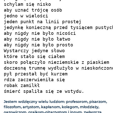
schylam się nisko

aby uznać trójcę osób

jedno w wielości

jeden punkt na linii prostej

jedynkę konieczną przed tysiącem pustych
aby nigdy nie było nicości

aby nigdy nie było łatwo

aby nigdy nie było prosto

Wystarczy jedyne słowo

które stało się ciałem

skoro połączyło nieziemskie z piaskiem

doczesną trumnę wydłużyło w nieskończono
pył przestał być kurzem

rdza zaczerwieniła się

robak zamilkł

śmierć spaliła się ze wstydu.
Jestem wdzięczny wielu ludziom: profesorom, pisarzom,
filozofom, artystom, kapłanom, kolegom, młodzieży,
oazowiczom, grajkom-gitarzystom i innym, zwłaszcza