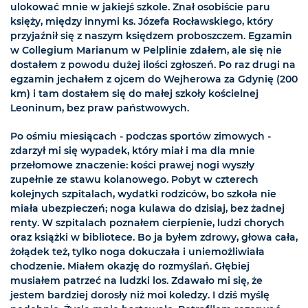
ulokować mnie w jakiejś szkole. Znał osobiście paru
księży, między innymi ks. Józefa Rocławskiego, który
przyjaźnił się z naszym księdzem proboszczem. Egzamin
w Collegium Marianum w Pelplinie zdałem, ale się nie
dostałem z powodu dużej ilości zgłoszeń. Po raz drugi na
egzamin jechałem z ojcem do Wejherowa za Gdynię (200
km) i tam dostałem się do małej szkoły kościelnej
Leoninum, bez praw państwowych.
Po ośmiu miesiącach - podczas sportów zimowych -
zdarzył mi się wypadek, który miał i ma dla mnie
przełomowe znaczenie: kości prawej nogi wyszły
zupełnie ze stawu kolanowego. Pobyt w czterech
kolejnych szpitalach, wydatki rodziców, bo szkoła nie
miała ubezpieczeń; noga kulawa do dzisiaj, bez żadnej
renty. W szpitalach poznałem cierpienie, ludzi chorych
oraz książki w bibliotece. Bo ja byłem zdrowy, głowa cała,
żołądek też, tylko noga dokuczała i uniemożliwiała
chodzenie. Miałem okazję do rozmyślań. Głębiej
musiałem patrzeć na ludzki los. Zdawało mi się, że
jestem bardziej dorosły niż moi koledzy. I dziś myślę