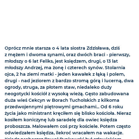
Oprócz mnie starsza o 4 lata siostra Zdzisława, dziś
z mężem i dwoma synami, oraz dwóch braci - pierwszy,
młodszy o 6 lat Feliks, jest księdzem, drugi, o 13 lat
młodszy Andrzej, ma żonę i czterech synów. Stolarnia
ojca, 2 ha ziemi matki - jeden kawałek z łąką i polem,
drugi - nad jeziorem z bardzo stromą górą i lucerną, dwa
ogrody, struga, za płotem staw, niedaleko duży
neogotycki kościół z wysoką wieżą. Gęsto zabudowana
duża wieś Cekcyn w Borach Tucholskich z kilkoma
przedwojennymi piętrowymi gmachami... Od 6 roku
życia jako ministrant kręciłem się blisko kościoła. Nieraz
kosiłem koniczynę lub saradelę dla owiec księdza
proboszcza. Malowałem coś przy kościele. Potem często
odwiedzałem księdza, ilekroć wracałem na wakacje.