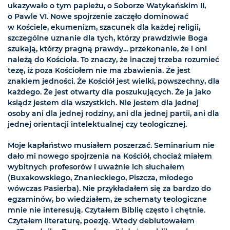
ukazywało o tym papieżu, o Soborze Watykańskim II,
o Pawle VI. Nowe spojrzenie zaczęło dominować
w Kościele, ekumenizm, szacunek dla każdej religii,
szczególne uznanie dla tych, którzy prawdziwie Boga
szukają, którzy pragną prawdy... przekonanie, że i oni
należą do Kościoła. To znaczy, że inaczej trzeba rozumieć
tezę, iż poza Kościołem nie ma zbawienia. Że jest
znakiem jedności. Że Kościół jest wielki, powszechny, dla
każdego. Że jest otwarty dla poszukujących. Że ja jako
ksiądz jestem dla wszystkich. Nie jestem dla jednej
osoby ani dla jednej rodziny, ani dla jednej partii, ani dla
jednej orientacji intelektualnej czy teologicznej.
Moje kapłaństwo musiałem poszerzać. Seminarium nie
dało mi nowego spojrzenia na Kościół, chociaż miałem
wybitnych profesorów i uważnie ich słuchałem
(Buxakowskiego, Znanieckiego, Piszcza, młodego
wówczas Pasierba). Nie przykładałem się za bardzo do
egzaminów, bo wiedziałem, że schematy teologiczne
mnie nie interesują. Czytałem Biblię często i chętnie.
Czytałem literaturę, poezję. Wtedy debiutowałem