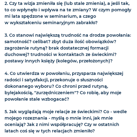
2. Czy ta wizja zmieniła się (lub stale zmienia), a jeśli tak,
to co wpłynęło i wpływa na te zmiany? W czym pomogły
mi lata spędzone w seminarium, a czego
w wykształceniu seminaryjnym zabrakło?
3. Co stanowi największą trudność na drodze powołania:
samotność? celibat? zbyt duża ilość obowiązków?
zagrożenie rutyną? brak dostatecznej formacji
duchowej? trudności w kontaktach ze świeckimi?
postawy innych księży (kolegów, przełożonych)?
4. Co utwierdza w powołaniu, przysparza największej
radości i satysfakcji, przekonuje o słuszności
dokonanego wyboru? Co chroni przed rutyną,
bylejakością, "zurzędniczeniem"? Co robię, aby moje
powołanie stale wzbogacać?
5. Jak wyglądają moje relacje ze świeckimi? Co - wedle
mojego rozeznania - myślą o mnie inni, jak mnie
oceniają? Jak z nimi współpracuję? Czy w ostatnich
latach coś się w tych relacjach zmieniło?