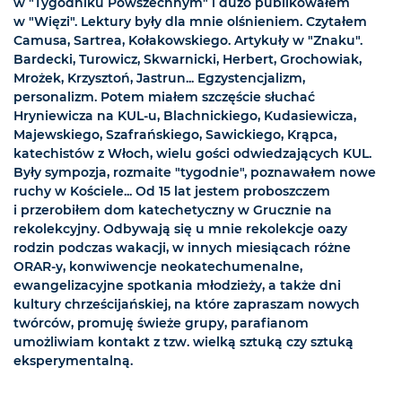
w "Tygodniku Powszechnym" i dużo publikowałem
w "Więzi". Lektury były dla mnie olśnieniem. Czytałem
Camusa, Sartrea, Kołakowskiego. Artykuły w "Znaku".
Bardecki, Turowicz, Skwarnicki, Herbert, Grochowiak,
Mrożek, Krzysztoń, Jastrun... Egzystencjalizm,
personalizm. Potem miałem szczęście słuchać
Hryniewicza na KUL-u, Blachnickiego, Kudasiewicza,
Majewskiego, Szafrańskiego, Sawickiego, Krąpca,
katechistów z Włoch, wielu gości odwiedzających KUL.
Były sympozja, rozmaite "tygodnie", poznawałem nowe
ruchy w Kościele... Od 15 lat jestem proboszczem
i przerobiłem dom katechetyczny w Grucznie na
rekolekcyjny. Odbywają się u mnie rekolekcje oazy
rodzin podczas wakacji, w innych miesiącach różne
ORAR-y, konwiwencje neokatechumenalne,
ewangelizacyjne spotkania młodzieży, a także dni
kultury chrześcijańskiej, na które zapraszam nowych
twórców, promuję świeże grupy, parafianom
umożliwiam kontakt z tzw. wielką sztuką czy sztuką
eksperymentalną.