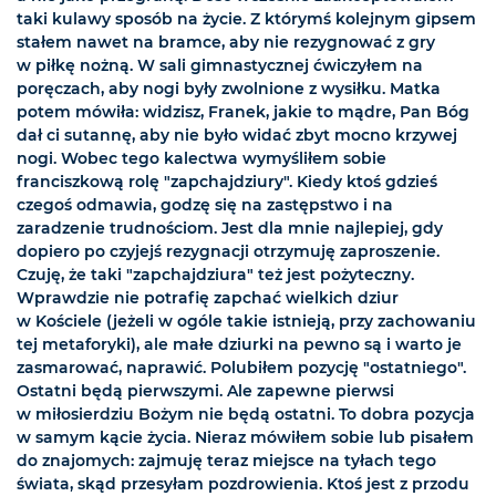
taki kulawy sposób na życie. Z którymś kolejnym gipsem
stałem nawet na bramce, aby nie rezygnować z gry
w piłkę nożną. W sali gimnastycznej ćwiczyłem na
poręczach, aby nogi były zwolnione z wysiłku. Matka
potem mówiła: widzisz, Franek, jakie to mądre, Pan Bóg
dał ci sutannę, aby nie było widać zbyt mocno krzywej
nogi. Wobec tego kalectwa wymyśliłem sobie
franciszkową rolę "zapchajdziury". Kiedy ktoś gdzieś
czegoś odmawia, godzę się na zastępstwo i na
zaradzenie trudnościom. Jest dla mnie najlepiej, gdy
dopiero po czyjejś rezygnacji otrzymuję zaproszenie.
Czuję, że taki "zapchajdziura" też jest pożyteczny.
Wprawdzie nie potrafię zapchać wielkich dziur
w Kościele (jeżeli w ogóle takie istnieją, przy zachowaniu
tej metaforyki), ale małe dziurki na pewno są i warto je
zasmarować, naprawić. Polubiłem pozycję "ostatniego".
Ostatni będą pierwszymi. Ale zapewne pierwsi
w miłosierdziu Bożym nie będą ostatni. To dobra pozycja
w samym kącie życia. Nieraz mówiłem sobie lub pisałem
do znajomych: zajmuję teraz miejsce na tyłach tego
świata, skąd przesyłam pozdrowienia. Ktoś jest z przodu