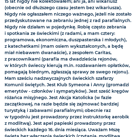
15 lat nigdy nie kolektowałem; ani ja, ani wikariusz
(obecnie od dłuższego czasu jestem bez wikariusza).
Nigdy nie ogłaszałem niczego ważnego, jeżeli nie zostało
przedyskutowane na zebraniu jednej z rad parafialnych.
Nigdy nie działam w pojedynkę. Robię często zebrania
i spotkania ze świeckimi (z radami, a mam cztery:
programowa, ekonomiczna, duszpasterska i młodych),
z katechetkami (mam osiem wykształconych, a będę
miał niebawem dwanaście), z zespołem Caritas,
z pracownikami (parafia ma dwadzieścia rejonów,
w których świeccy kierują m.in. rozdawaniem opłatków,
pomagają biednym, zgłaszają sprawy ze swego rejonu).
Mam sześciu nadzwyczajnych świeckich szafarzy
Komunii świętych. Jest Klub Symeona i Anny (gromadzi
emerytów - członków i sympatyków). Jest sześć kręgów
różańca misyjnego. Jest Akcja Katolicka (w fazie
zaczątkowej, na razie będzie się zajmować bardziej
turystyką i zabawami parafialnymi; obecnie raz
w tygodniu jest prowadzony przez instruktorkę aerobik
z modlitwą). Jest apel papieski prowadzony przez
świeckich każdego 16. dnia miesiąca. Uważam Mszę
świętą bez włączania świeckich (czytania, modlitwa