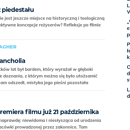
L
 piedestału
 jest jeszcze miejsce na historyczną i teologiczną
„
ektywne koncepcje reżyserów? Refleksje po filmie
e
p
P
LAGHER
ł
k
ancholia
O
tków lat był bardem, który wyrażał w głęboki
d
e doznania, z którym można się było utożsamić
s
am odszedł, mistyka jego pieśni pozostała
L
d
 premiera filmu już 21 października
 naprawdę: niewidoma i niesłysząca od urodzenia
placówki prowadzonej przez zakonnice. Tam