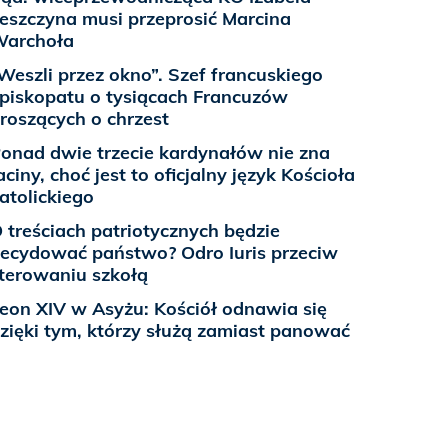
eszczyna musi przeprosić Marcina
Warchoła
Weszli przez okno”. Szef francuskiego
piskopatu o tysiącach Francuzów
roszących o chrzest
onad dwie trzecie kardynałów nie zna
aciny, choć jest to oficjalny język Kościoła
atolickiego
 treściach patriotycznych będzie
ecydować państwo? Odro Iuris przeciw
terowaniu szkołą
eon XIV w Asyżu: Kościół odnawia się
zięki tym, którzy służą zamiast panować