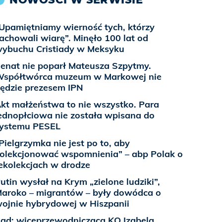
Upamiętniamy wierność tych, którzy
achowali wiarę”. Minęło 100 lat od
ybuchu Cristiady w Meksyku
enat nie poparł Mateusza Szpytmy.
spółtwórca muzeum w Markowej nie
ędzie prezesem IPN
kt małżeństwa to nie wszystko. Para
ednopłciowa nie została wpisana do
ystemu PESEL
Pielgrzymka nie jest po to, aby
olekcjonować wspomnienia” – abp Polak o
ekolekcjach w drodze
utin wysłał na Krym „zielone ludziki”,
aroko – migrantów – były dowódca o
ojnie hybrydowej w Hiszpanii
ąd: wiceprzewodnicząca KO Izabela