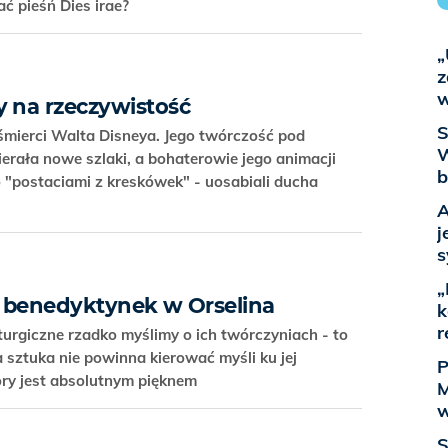
ać pieśń Dies irae?
„
z
w
y na rzeczywistość
S
 śmierci Walta Disneya. Jego twórczość pod
W
erała nowe szlaki, a bohaterowie jego animacji
b
ko "postaciami z kreskówek" - uosabiali ducha
A
j
s
„
is benedyktynek w Orselina
k
r
iturgiczne rzadko myślimy o ich twórczyniach - to
sztuka nie powinna kierować myśli ku jej
P
tóry jest absolutnym pięknem
M
w
S