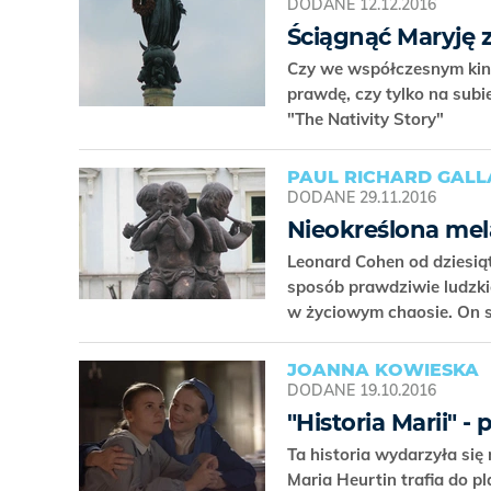
DODANE
12.12.2016
Ściągnąć Maryję z
Czy we współczesnym kinie
prawdę, czy tylko na subi
"The Nativity Story"
PAUL RICHARD GAL
DODANE
29.11.2016
Nieokreślona mel
Leonard Cohen od dziesią
sposób prawdziwie ludzki
w życiowym chaosie. On s
JOANNA KOWIESKA
DODANE
19.10.2016
"Historia Marii" -
Ta historia wydarzyła się
Maria Heurtin trafia do 