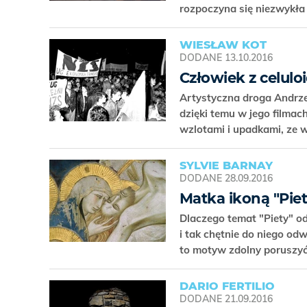
rozpoczyna się niezwykła 
WIESŁAW KOT
DODANE
13.10.2016
Człowiek z celulo
Artystyczna droga Andrzej
dzięki temu w jego filmach
wzlotami i upadkami, ze 
SYLVIE BARNAY
DODANE
28.09.2016
Matka ikoną "Piet
Dlaczego temat "Piety" od
i tak chętnie do niego odwo
to motyw zdolny poruszy
DARIO FERTILIO
DODANE
21.09.2016