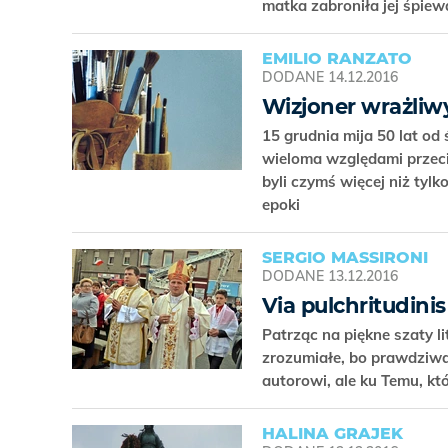
matka zabroniła jej śpiew
EMILIO RANZATO
DODANE
14.12.2016
Wizjoner wrażliw
15 grudnia mija 50 lat od
wieloma względami przeci
byli czymś więcej niż tyl
epoki
SERGIO MASSIRONI
DODANE
13.12.2016
Via pulchritudin
Patrząc na piękne szaty l
zrozumiałe, bo prawdziwa 
autorowi, ale ku Temu, k
HALINA GRAJEK