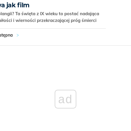
a jak film
olangii? Ta święta z IX wieku to postać nadająca
iłości i wierności przekraczającej próg śmierci
REKLAMA