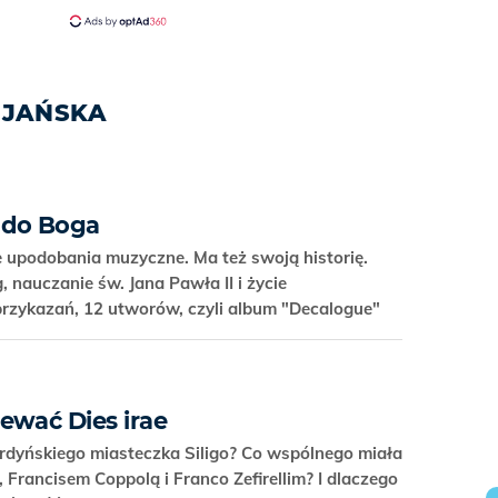
IJAŃSKA
 do Boga
e upodobania muzyczne. Ma też swoją historię.
, nauczanie św. Jana Pawła II i życie
 przykazań, 12 utworów, czyli album "Decalogue"
ewać Dies irae
ardyńskiego miasteczka Siligo? Co wspólnego miała
 Francisem Coppolą i Franco Zefirellim? I dlaczego