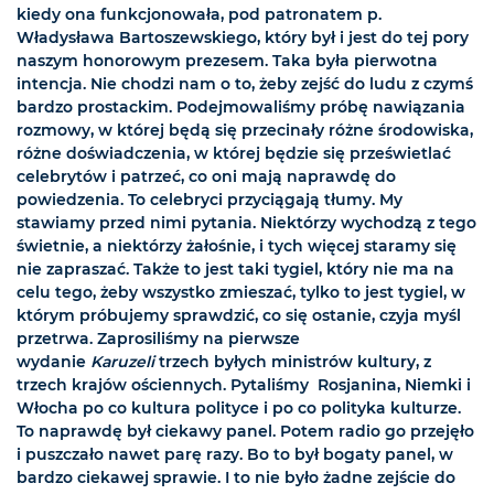
kiedy ona funkcjonowała, pod patronatem p.
Władysława Bartoszewskiego, który był i jest do tej pory
naszym honorowym prezesem. Taka była pierwotna
intencja. Nie chodzi nam o to, żeby zejść do ludu z czymś
bardzo prostackim. Podejmowaliśmy próbę nawiązania
rozmowy, w której będą się przecinały różne środowiska,
różne doświadczenia, w której będzie się prześwietlać
celebrytów i patrzeć, co oni mają naprawdę do
powiedzenia. To celebryci przyciągają tłumy. My
stawiamy przed nimi pytania. Niektórzy wychodzą z tego
świetnie, a niektórzy żałośnie, i tych więcej staramy się
nie zapraszać. Także to jest taki tygiel, który nie ma na
celu tego, żeby wszystko zmieszać, tylko to jest tygiel, w
którym próbujemy sprawdzić, co się ostanie, czyja myśl
przetrwa. Zaprosiliśmy na pierwsze
wydanie
Karuzeli
trzech byłych ministrów kultury, z
trzech krajów ościennych. Pytaliśmy Rosjanina, Niemki i
Włocha po co kultura polityce i po co polityka kulturze.
To naprawdę był ciekawy panel. Potem radio go przejęło
i puszczało nawet parę razy. Bo to był bogaty panel, w
bardzo ciekawej sprawie. I to nie było żadne zejście do