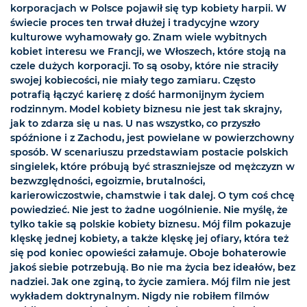
korporacjach w Polsce pojawił się typ kobiety harpii. W
świecie proces ten trwał dłużej i tradycyjne wzory
kulturowe wyhamowały go. Znam wiele wybitnych
kobiet interesu we Francji, we Włoszech, które stoją na
czele dużych korporacji. To są osoby, które nie straciły
swojej kobiecości, nie miały tego zamiaru. Często
potrafią łączyć karierę z dość harmonijnym życiem
rodzinnym. Model kobiety biznesu nie jest tak skrajny,
jak to zdarza się u nas. U nas wszystko, co przyszło
spóźnione i z Zachodu, jest powielane w powierzchowny
sposób. W scenariuszu przedstawiam postacie polskich
singielek, które próbują być straszniejsze od mężczyzn w
bezwzględności, egoizmie, brutalności,
karierowiczostwie, chamstwie i tak dalej. O tym coś chcę
powiedzieć. Nie jest to żadne uogólnienie. Nie myślę, że
tylko takie są polskie kobiety biznesu. Mój film pokazuje
klęskę jednej kobiety, a także klęskę jej ofiary, która też
się pod koniec opowieści załamuje. Oboje bohaterowie
jakoś siebie potrzebują. Bo nie ma życia bez ideałów, bez
nadziei. Jak one zginą, to życie zamiera. Mój film nie jest
wykładem doktrynalnym. Nigdy nie robiłem filmów