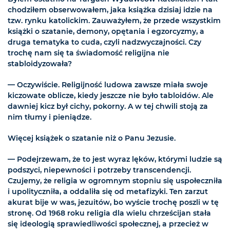
chodziłem obserwowałem, jaka książka dzisiaj idzie na
tzw. rynku katolickim. Zauważyłem, że przede wszystkim
książki o szatanie, demony, opętania i egzorcyzmy, a
druga tematyka to cuda, czyli nadzwyczajności. Czy
trochę nam się ta świadomość religijna nie
stabloidyzowała?
— Oczywiście. Religijność ludowa zawsze miała swoje
kiczowate oblicze, kiedy jeszcze nie było tabloidów. Ale
dawniej kicz był cichy, pokorny. A w tej chwili stoją za
nim tłumy i pieniądze.
Więcej książek o szatanie niż o Panu Jezusie.
— Podejrzewam, że to jest wyraz lęków, którymi ludzie są
podszyci, niepewności i potrzeby transcendencji.
Czujemy, że religia w ogromnym stopniu się uspołeczniła
i upolityczniła, a oddaliła się od metafizyki. Ten zarzut
akurat bije w was, jezuitów, bo wyście trochę poszli w tę
stronę. Od 1968 roku religia dla wielu chrześcijan stała
się ideologią sprawiedliwości społecznej, a przecież w