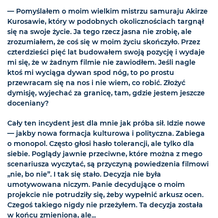
— Pomyślałem o moim wielkim mistrzu samuraju Akirze
Kurosawie, który w podobnych okolicznościach targnął
się na swoje życie. Ja tego rzecz jasna nie zrobię, ale
zrozumiałem, że coś się w moim życiu skończyło. Przez
czterdzieści pięć lat budowałem swoją pozycję i wydaje
mi się, że w żadnym filmie nie zawiodłem. Jeśli nagle
ktoś mi wyciąga dywan spod nóg, to po prostu
przewracam się na nos i nie wiem, co robić. Złożyć
dymisję, wyjechać za granicę, tam, gdzie jestem jeszcze
doceniany?
Cały ten incydent jest dla mnie jak próba sił. Idzie nowe
— jakby nowa formacja kulturowa i polityczna. Zabiega
o monopol. Często głosi hasło tolerancji, ale tylko dla
siebie. Poglądy jawnie przeciwne, które można z mego
scenariusza wyczytać, są przyczyną powiedzenia filmowi
„nie, bo nie”. I tak się stało. Decyzja nie była
umotywowana niczym. Panie decydujące o moim
projekcie nie potrudziły się, żeby wypełnić arkusz ocen.
Czegoś takiego nigdy nie przeżyłem. Ta decyzja została
w końcu zmieniona, ale...