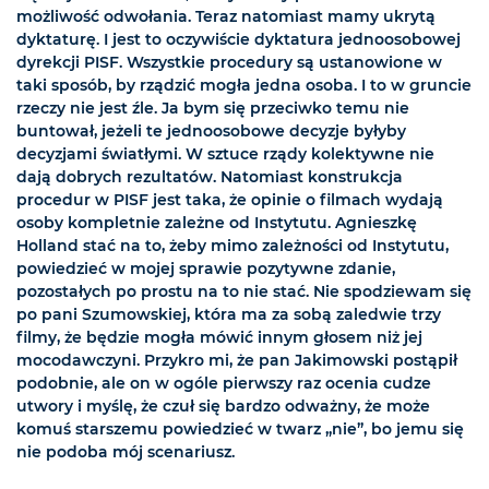
możliwość odwołania. Teraz natomiast mamy ukrytą
dyktaturę. I jest to oczywiście dyktatura jednoosobowej
dyrekcji PISF. Wszystkie procedury są ustanowione w
taki sposób, by rządzić mogła jedna osoba. I to w gruncie
rzeczy nie jest źle. Ja bym się przeciwko temu nie
buntował, jeżeli te jednoosobowe decyzje byłyby
decyzjami światłymi. W sztuce rządy kolektywne nie
dają dobrych rezultatów. Natomiast konstrukcja
procedur w PISF jest taka, że opinie o filmach wydają
osoby kompletnie zależne od Instytutu. Agnieszkę
Holland stać na to, żeby mimo zależności od Instytutu,
powiedzieć w mojej sprawie pozytywne zdanie,
pozostałych po prostu na to nie stać. Nie spodziewam się
po pani Szumowskiej, która ma za sobą zaledwie trzy
filmy, że będzie mogła mówić innym głosem niż jej
mocodawczyni. Przykro mi, że pan Jakimowski postąpił
podobnie, ale on w ogóle pierwszy raz ocenia cudze
utwory i myślę, że czuł się bardzo odważny, że może
komuś starszemu powiedzieć w twarz „nie”, bo jemu się
nie podoba mój scenariusz.