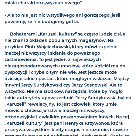
miała charakteru „wyznaniowego”.
- Ale to nie jest nic wstydliwego ani gorszącego, jeśli
powiemy, że nie budujemy getta.
— Bohaterami „Karuzeli kultury” są często ludzie cisi, a
nie znani z okładek popularnych magazynów. Na
przykład Piotr Wojciechowski, który mówi zupełnie
inaczej niż wszyscy i skłania do poważnego
zastanowienia. To jest jeden z największych
niezagospodarowanych umysłów, które Kościół ma do
dyspozycji i chyba o tym nie wie. Jest jeszcze może
dziesięć takich postaci, które mógłbym wskazać. Między
innymi Jerzy Surdykowski czy Jerzy Sosnowski. Ale to
wszystko. Nie ma środków, narzędzia, które by mogło
takie autorytety upowszechnić. Jerzy Surdykowski był na
„Karuzeli” rewelacyjny. To jest człowiek, który umie
mówić o chrześcijaństwie inaczej niż wszyscy,
ortodoksyjnie i z wielkim poszanowaniem innych. Na tej
„Karuzeli kultury” jest pani Henryka Krzywonos, która
przerywa wszystkim, kiedy czegoś nie rozumie, i zawsze