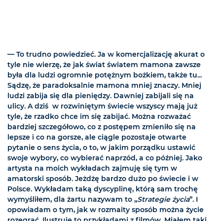
— To trudno powiedzieć. Ja w komercjalizację akurat o
tyle nie wierzę, że jak świat światem mamona zawsze
była dla ludzi ogromnie potężnym bożkiem, także tu...
Sądzę, że paradoksalnie mamona mniej znaczy. Mniej
ludzi zabija się dla pieniędzy. Dawniej zabijali się na
ulicy. A dziś w rozwiniętym świecie wszyscy mają już
tyle, że rzadko chce im się zabijać. Można rozważać
bardziej szczegółowo, co z postępem zmieniło się na
lepsze i co na gorsze, ale ciągle pozostaje otwarte
pytanie o sens życia, o to, w jakim porządku ustawić
swoje wybory, co wybierać naprzód, a co później. Jako
artysta na moich wykładach zajmuję się tym w
amatorski sposób. Jeżdżę bardzo dużo po świecie i w
Polsce. Wykładam taką dyscyplinę, którą sam trochę
wymyśliłem, dla żartu nazywam to „
Strategie życia
”. I
opowiadam o tym, jak w rozmaity sposób można życie
rozegrać. Ilustruję to przykładami z filmów. Miałem taki