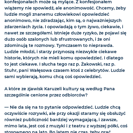
konfesjonałach może są mylące. Z konfesjonałem
wiążemy nie spowiedź, ale anonimowość. Chcemy, żeby
ludzie mogli znanemu człowiekowi opowiedzieć
anonimowo, nie zdradzając, kim są, o najważniejszych
zdarzeniach życia. I opowiadają o tym żywo, ciekawie, i
nawet ze szczegółami. Istnieje duże ryzyko, że pojawi się
dużo osób szalonych lub sfrustrowanych, i że oni
zdominują te rozmowy. Tymczasem to nieprawda.
Ludzie młodzi, i starzy przynoszą niezwykle ciekawe
historie, których nie mieli komu opowiedzieć. I dlatego
to jest ciekawe. I słucha tego raz p. Żakowski, raz p.
Stuhr, pani Wałęsowa czasem ktoś z celebrytów. Ludzie
sami wybierają, komu chcą coś opowiedzieć.
A które ze zjawisk Karuzeli kultury są według Pana
szczególnie cenione przez odbiorców?
— Nie da się na to pytanie odpowiedzieć. Ludzie chcą
oczywiście rozrywki, ale przy okazji staramy się obsłużyć
również publiczność bardziej wymagającą, i zawsze,
mimo lata, jest coś z muzyki i z teatru z wyższej półki, coś
stosownego na lato. Bo latem nie czas, żeby grać