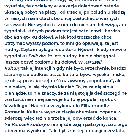
wyraźnie, że chciałyby w wakacje doładować baterie.
Skracają pobyt na plaży i od trzeciej po południu siedzą
w naszych namiotach, bo chcą posłuchać o ważnych
sprawach. Nie wychodzi z nimi do nich ani telewizja, ani
tygodniki, których poziom też jest w tej chwili bardzo
obciągnięty ku dołowi. A jak ktoś troszeczkę chce
utrzymać wyższy poziom, to inni go opluwają, że jest
nudny. Czytam byłego redaktora
Wprost
i kiedy mówi o
tygodniku
Polityka
, że jest nudny, bo nie obciągnął
jeszcze dosyć poziomu ku dołowi. W
Karuzeli
kultury
takiej intencji nigdy nie było. Przeciwnie, bardzo
staramy się podkreślać, że kultura bywa wysoka i niska,
tę niską przez uprzejmość nazywamy „popularną”, ale
nie należy jej się zbytnio kłaniać. To, że za nią stoją
pieniądze, to nie znaczy, że za nią stoją jakieś szczególne
wartości, niemniej serwuje kulturę popularną obok
Vivaldiego i Haendla w wykonaniu Filharmonii z
Poznania. Kultura wysoka ciągle obumiera, popada w
sklerozę, więc też nie trzeba jej dowierzać do końca.
Na
Karuzeli kultury
one się zderzają i patrzymy, co z tego
zderzenia wyniknie. Taki był sens tej fundacji przez lata,