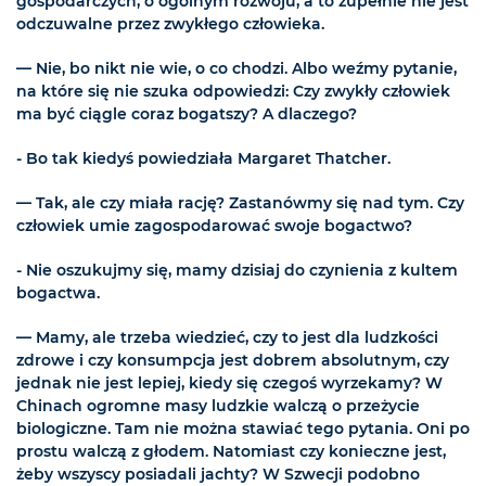
gospodarczych, o ogólnym rozwoju, a to zupełnie nie jest
odczuwalne przez zwykłego człowieka.
— Nie, bo nikt nie wie, o co chodzi. Albo weźmy pytanie,
na które się nie szuka odpowiedzi: Czy zwykły człowiek
ma być ciągle coraz bogatszy? A dlaczego?
- Bo tak kiedyś powiedziała Margaret Thatcher.
— Tak, ale czy miała rację? Zastanówmy się nad tym. Czy
człowiek umie zagospodarować swoje bogactwo?
- Nie oszukujmy się, mamy dzisiaj do czynienia z kultem
bogactwa.
— Mamy, ale trzeba wiedzieć, czy to jest dla ludzkości
zdrowe i czy konsumpcja jest dobrem absolutnym, czy
jednak nie jest lepiej, kiedy się czegoś wyrzekamy? W
Chinach ogromne masy ludzkie walczą o przeżycie
biologiczne. Tam nie można stawiać tego pytania. Oni po
prostu walczą z głodem. Natomiast czy konieczne jest,
żeby wszyscy posiadali jachty? W Szwecji podobno