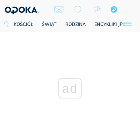
KOŚCIÓŁ
ŚWIAT
RODZINA
ENCYKLIKI JPII
SE
ad