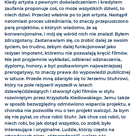
Kiedy artysta z pewnym doświadczeniem i kredytem
zaufania proponuje coś, co może wszystkich dziwić, to
niech dziwi. Przecież właśnie po to jest artysta. Nastąpił
natomiast proces uśredniania, to znaczy przepuszczono
parę projektów, o których wiadomo, że są
konwencjonalne, i mój się wśród nich nie znalazł. Byłem
zdruzgotany. Zastanawiam się, co zrobić dalej ze swoim
życiem, bo trudno, żebym dalej funkcjonował jako
reżyser impotent, któremu nie pozwalają kręcić filmów.
Nie jest przyjemnie wykładać, odbierać odznaczenia,
dyplomy, honory, a być pozbawionym najważniejszej
prerogatywy, to znaczy prawa do wypowiedzi publicznej
w sztuce. Przede mną zdarzyło się to Jerzemu Stuhrowi,
który na pole reżyserii wyszedł w latach
dziewięćdziesiątych i stworzył cykl filmów w stylu
rozwiniętym przez Krzysztofa Kieślowskiego. Jemu także
w sposób bezwzględny odmówiono wsparcia projektu, a
choroba nie pozwoliła mu o ten projekt walczyć. Ja bym
się nie pytał, co chce robić Stuhr. Jak chce coś robić, to
niech robi, bo jak dotąd wszystko, co zrobił, było
interesujące i oryginalne. Ludzie, którzy często na