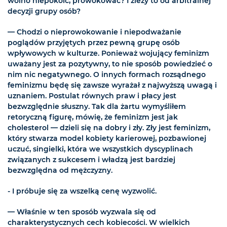
wolno niepokoić, prowokować? I zleży to od arbitralnej
decyzji grupy osób?
— Chodzi o nieprowokowanie i niepodważanie
poglądów przyjętych przez pewną grupę osób
wpływowych w kulturze. Ponieważ wojujący feminizm
uważany jest za pozytywny, to nie sposób powiedzieć o
nim nic negatywnego. O innych formach rozsądnego
feminizmu będę się zawsze wyrażał z najwyższą uwagą i
uznaniem. Postulat równych praw i płacy jest
bezwzględnie słuszny. Tak dla żartu wymyśliłem
retoryczną figurę, mówię, że feminizm jest jak
cholesterol — dzieli się na dobry i zły. Zły jest feminizm,
który stwarza model kobiety karierowej, pozbawionej
uczuć, singielki, która we wszystkich dyscyplinach
związanych z sukcesem i władzą jest bardziej
bezwzględna od mężczyzny.
- I próbuje się za wszelką cenę wyzwolić.
— Właśnie w ten sposób wyzwala się od
charakterystycznych cech kobiecości. W wielkich