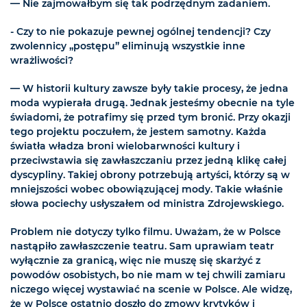
— Nie zajmowałbym się tak podrzędnym zadaniem.
- Czy to nie pokazuje pewnej ogólnej tendencji? Czy
zwolennicy „postępu” eliminują wszystkie inne
wrażliwości?
— W historii kultury zawsze były takie procesy, że jedna
moda wypierała drugą. Jednak jesteśmy obecnie na tyle
świadomi, że potrafimy się przed tym bronić. Przy okazji
tego projektu poczułem, że jestem samotny. Każda
światła władza broni wielobarwności kultury i
przeciwstawia się zawłaszczaniu przez jedną klikę całej
dyscypliny. Takiej obrony potrzebują artyści, którzy są w
mniejszości wobec obowiązującej mody. Takie właśnie
słowa pociechy usłyszałem od ministra Zdrojewskiego.
Problem nie dotyczy tylko filmu. Uważam, że w Polsce
nastąpiło zawłaszczenie teatru. Sam uprawiam teatr
wyłącznie za granicą, więc nie muszę się skarżyć z
powodów osobistych, bo nie mam w tej chwili zamiaru
niczego więcej wystawiać na scenie w Polsce. Ale widzę,
że w Polsce ostatnio doszło do zmowy krytyków i