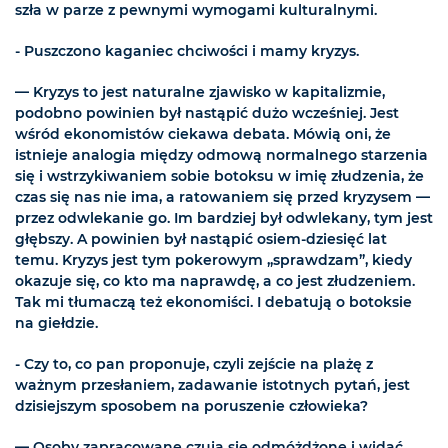
szła w parze z pewnymi wymogami kulturalnymi.
- Puszczono kaganiec chciwości i mamy kryzys.
— Kryzys to jest naturalne zjawisko w kapitalizmie,
podobno powinien był nastąpić dużo wcześniej. Jest
wśród ekonomistów ciekawa debata. Mówią oni, że
istnieje analogia między odmową normalnego starzenia
się i wstrzykiwaniem sobie botoksu w imię złudzenia, że
czas się nas nie ima, a ratowaniem się przed kryzysem —
przez odwlekanie go. Im bardziej był odwlekany, tym jest
głębszy. A powinien był nastąpić osiem-dziesięć lat
temu. Kryzys jest tym pokerowym „sprawdzam”, kiedy
okazuje się, co kto ma naprawdę, a co jest złudzeniem.
Tak mi tłumaczą też ekonomiści. I debatują o botoksie
na giełdzie.
- Czy to, co pan proponuje, czyli zejście na plażę z
ważnym przesłaniem, zadawanie istotnych pytań, jest
dzisiejszym sposobem na poruszenie człowieka?
— Osoby zapracowane czują się odmóżdżone i widać