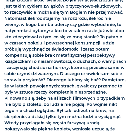
iluzja zrozumiałości świata. Bo jak świat jest zrozumiały,
jest takim cyklem związków przyczynowo-skutkowych,
to rzeczywiście można się tym Bogiem nie przejmować.
Natomiast ilekroć stajemy na rozdrożu, ilekroć nie
wiemy, w kogo bomba uderzy czy gdzie wybuchnie, to
natychmiast pytamy: a kto to w takim razie już wie albo
kto zdecydował o tym, co się ze mną stanie? To pytanie
w czasach pokoju i powszechnej konsumpcji ludzie
próbują wypchnąć ze świadomości i zaraz potem
kompensują sobie brak metafizycznej perspektywy
książeczkami o niesamowitości, o duchach, o wampirach
i zaczynają chodzić na horrory, które są przecież same w
sobie czymś dziwacznym. Dlaczego człowiek sam sobie
sprawia przykrość? Dlaczego lubimy się bać? Pamiętam,
że w latach powojennych: strach, gwałt czy przemoc to
były w sztuce rzeczy kompletnie niesprzedażne.
Pilnowano się, żeby na afiszach filmowych przypadkiem
nie było pistoletu, bo ludzie nie pójdą. Po wojnie nikt
tego nie chciał oglądać. Był taki odrzut na krew, na
cierpienie, a dzisiaj tylko tym można ludzi przyciągnąć.
Wtedy przyciągało się często fałszywą urodą,
pokazywało się piękne kobiety, wzniosłe uczucia, że