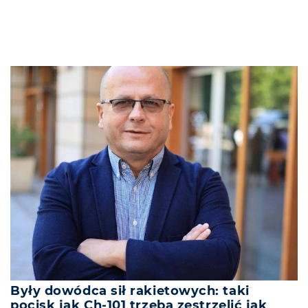
Były dowódca sił rakietowych: taki
pocisk jak Ch-101 trzeba zestrzelić jak