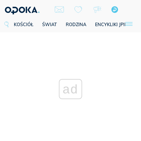
KOŚCIÓŁ
ŚWIAT
RODZINA
ENCYKLIKI JPII
SE
ad