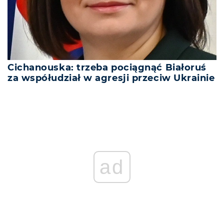
Cichanouska: trzeba pociągnąć Białoruś
za współudział w agresji przeciw Ukrainie
ad