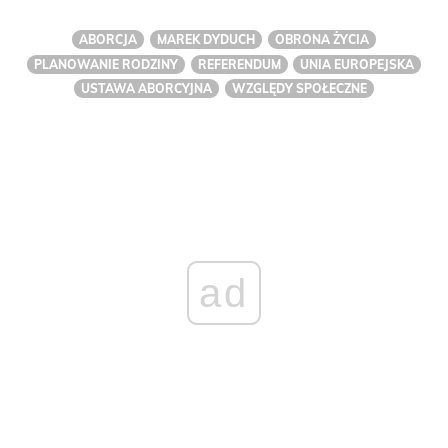
ABORCJA
MAREK DYDUCH
OBRONA ŻYCIA
PLANOWANIE RODZINY
REFERENDUM
UNIA EUROPEJSKA
USTAWA ABORCYJNA
WZGLĘDY SPOŁECZNE
ad