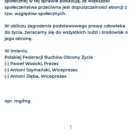
społecznej w tej sprawie pokazują, że większość
społeczeństwa przeciwna jest dopuszczalności aborcji z
tzw. względów społecznych.
W obliczu zagrożenia podstawowego prawa człowieka
do życia, zwracamy się do wszystkich ludzi i środowisk o
jego obronę.
W imieniu
Polskiej Federacji Ruchów Obrony Życia
(-) Paweł Wosicki, Prezes
(-) Antoni Szymański, Wiceprezes
(-) Antoni Zięba, Wiceprezes
opr. mg/mg
/
1
1