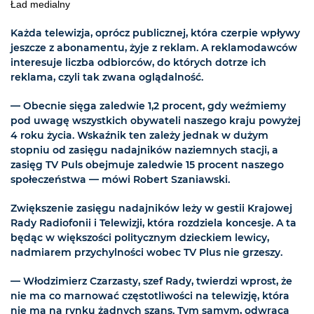
Ład medialny
Każda telewizja, oprócz publicznej, która czerpie wpływy
jeszcze z abonamentu, żyje z reklam. A reklamodawców
interesuje liczba odbiorców, do których dotrze ich
reklama, czyli tak zwana oglądalność.
— Obecnie sięga zaledwie 1,2 procent, gdy weźmiemy
pod uwagę wszystkich obywateli naszego kraju powyżej
4 roku życia. Wskaźnik ten zależy jednak w dużym
stopniu od zasięgu nadajników naziemnych stacji, a
zasięg TV Puls obejmuje zaledwie 15 procent naszego
społeczeństwa — mówi Robert Szaniawski.
Zwiększenie zasięgu nadajników leży w gestii Krajowej
Rady Radiofonii i Telewizji, która rozdziela koncesje. A ta
będąc w większości politycznym dzieckiem lewicy,
nadmiarem przychylności wobec TV Plus nie grzeszy.
— Włodzimierz Czarzasty, szef Rady, twierdzi wprost, że
nie ma co marnować częstotliwości na telewizję, która
nie ma na rynku żadnych szans. Tym samym, odwraca