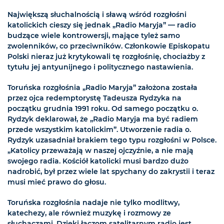
Największą słuchalnością i sławą wśród rozgłośni
katolickich cieszy się jednak „Radio Maryja” — radio
budzące wiele kontrowersji, mające tyleż samo
zwolenników, co przeciwników. Członkowie Episkopatu
Polski nieraz już krytykowali tę rozgłośnię, chociażby z
tytułu jej antyunijnego i politycznego nastawienia.
Toruńska rozgłośnia „Radio Maryja” założona została
przez ojca redemptorystę Tadeusza Rydzyka na
początku grudnia 1991 roku. Od samego początku o.
Rydzyk deklarował, że „Radio Maryja ma być radiem
przede wszystkim katolickim”. Utworzenie radia o.
Rydzyk uzasadniał brakiem tego typu rozgłośni w Polsce.
„Katolicy przeważają w naszej ojczyźnie, a nie mają
swojego radia. Kościół katolicki musi bardzo dużo
nadrobić, był przez wiele lat spychany do zakrystii i teraz
musi mieć prawo do głosu.
Toruńska rozgłośnia nadaje nie tylko modlitwy,
katechezy, ale również muzykę i rozmowy ze
słuchaczami. Dzięki łączom satelitarnym radio jest