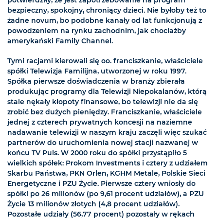
potwierdziły, że jest zapotrzebowanie na program
bezpieczny, spokojny, chroniący dzieci. Nie byłoby też to
żadne novum, bo podobne kanały od lat funkcjonują z
powodzeniem na rynku zachodnim, jak chociażby
amerykański Family Channel.
Tymi racjami kierowali się oo. franciszkanie, właściciele
spółki Telewizja Familijna, utworzonej w roku 1997.
Spółka pierwsze doświadczenia w branży zbierała
produkując programy dla Telewizji Niepokalanów, którą
stale nękały kłopoty finansowe, bo telewizji nie da się
zrobić bez dużych pieniędzy. Franciszkanie, właściciele
jednej z czterech prywatnych koncesji na naziemne
nadawanie telewizji w naszym kraju zaczęli więc szukać
partnerów do uruchomienia nowej stacji nazwanej w
końcu TV Puls. W 2000 roku do spółki przystąpiło 5
wielkich spółek: Prokom Investments i cztery z udziałem
Skarbu Państwa, PKN Orlen, KGHM Metale, Polskie Sieci
Energetyczne i PZU Życie. Pierwsze cztery wniosły do
spółki po 26 milionów (po 9,61 procent udziałów), a PZU
Życie 13 milionów złotych (4,8 procent udziałów).
Pozostałe udziały (56,77 procent) pozostały w rękach