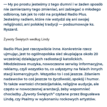
— My po prostu jesteśmy z tego dumni i w żaden sposób
nie zamierzamy tego zmieniać, ani zabiegać o młodego
odbiorcę, tak jak to robi na przykład Radio Plus.
Jesteśmy radiem, które nie wstydzi się ani swojej
religijności, ani polskiej tradycji — podsumowuje ks.
Ryszard.
Żywoty Świętych według Lindy
Radio Plus jest rzeczywiście inne. Konkretnie rzecz
ujmując, jest to ogólnopolska sieć skupiająca około 20
wcześniej działających radiostacji katolickich.
Młodzieżowa muzyka, nowoczesne serwisy informacyjne,
reklamy, czyli wszystko to, co usłyszymy na falach innych
stacji komercyjnych. Wszystko to i coś jeszcze. Zdaniem
nadawców to coś jeszcze to życzliwość, spokój i humor.
To także wartości chrześcijańskie, religijne audycje, ale
często w nowoczesnej aranżacji, żeby wspomnieć
chociażby „Żywoty Świętych” czytane przez Bogusława
Lindę, czy Psalmy w wykonaniu rockowych artystów.