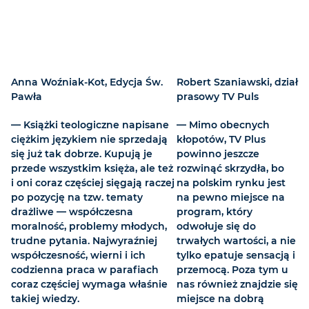
Anna Woźniak-Kot, Edycja Św.
Robert Szaniawski, dział
Pawła
prasowy TV Puls
— Książki teologiczne napisane
— Mimo obecnych
ciężkim językiem nie sprzedają
kłopotów, TV Plus
się już tak dobrze. Kupują je
powinno jeszcze
przede wszystkim księża, ale też
rozwinąć skrzydła, bo
i oni coraz częściej sięgają raczej
na polskim rynku jest
po pozycję na tzw. tematy
na pewno miejsce na
drażliwe — współczesna
program, który
moralność, problemy młodych,
odwołuje się do
trudne pytania. Najwyraźniej
trwałych wartości, a nie
współczesność, wierni i ich
tylko epatuje sensacją i
codzienna praca w parafiach
przemocą. Poza tym u
coraz częściej wymaga właśnie
nas również znajdzie się
takiej wiedzy.
miejsce na dobrą