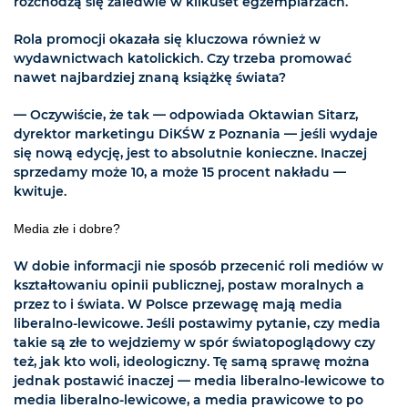
rozchodzą się zaledwie w kilkuset egzemplarzach.
Rola promocji okazała się kluczowa również w
wydawnictwach katolickich. Czy trzeba promować
nawet najbardziej znaną książkę świata?
— Oczywiście, że tak — odpowiada Oktawian Sitarz,
dyrektor marketingu DiKŚW z Poznania — jeśli wydaje
się nową edycję, jest to absolutnie konieczne. Inaczej
sprzedamy może 10, a może 15 procent nakładu —
kwituje.
Media złe i dobre?
W dobie informacji nie sposób przecenić roli mediów w
kształtowaniu opinii publicznej, postaw moralnych a
przez to i świata. W Polsce przewagę mają media
liberalno-lewicowe. Jeśli postawimy pytanie, czy media
takie są złe to wejdziemy w spór światopoglądowy czy
też, jak kto woli, ideologiczny. Tę samą sprawę można
jednak postawić inaczej — media liberalno-lewicowe to
media liberalno-lewicowe, a media prawicowe to po