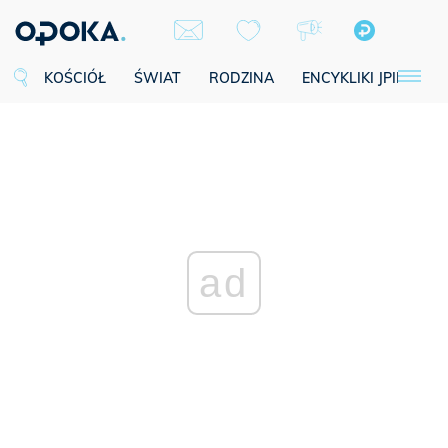
KOŚCIÓŁ
ŚWIAT
RODZINA
ENCYKLIKI JPII
SE
ad