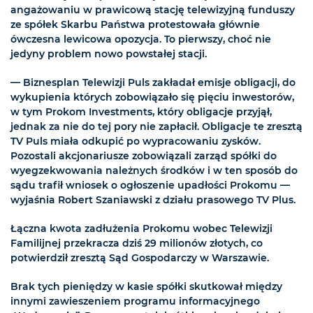
angażowaniu w prawicową stację telewizyjną funduszy
ze spółek Skarbu Państwa protestowała głównie
ówczesna lewicowa opozycja. To pierwszy, choć nie
jedyny problem nowo powstałej stacji.
— Biznesplan Telewizji Puls zakładał emisje obligacji, do
wykupienia których zobowiązało się pięciu inwestorów,
w tym Prokom Investments, który obligacje przyjął,
jednak za nie do tej pory nie zapłacił. Obligacje te zresztą
TV Puls miała odkupić po wypracowaniu zysków.
Pozostali akcjonariusze zobowiązali zarząd spółki do
wyegzekwowania należnych środków i w ten sposób do
sądu trafił wniosek o ogłoszenie upadłości Prokomu —
wyjaśnia Robert Szaniawski z działu prasowego TV Plus.
Łączna kwota zadłużenia Prokomu wobec Telewizji
Familijnej przekracza dziś 29 milionów złotych, co
potwierdził zresztą Sąd Gospodarczy w Warszawie.
Brak tych pieniędzy w kasie spółki skutkował między
innymi zawieszeniem programu informacyjnego