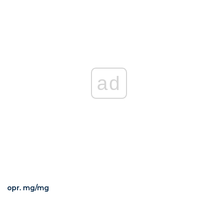
ad
opr. mg/mg