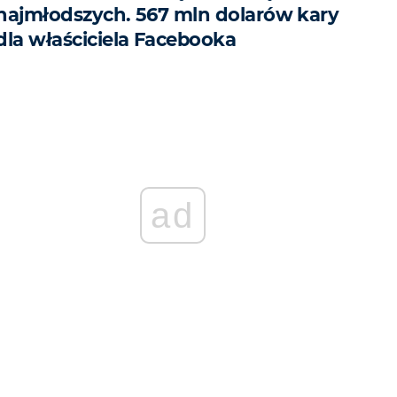
najmłodszych. 567 mln dolarów kary
dla właściciela Facebooka
ad