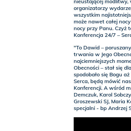
nieustającej modlitwy
organizatorzy wydarzen
wszystkim najistotniej
może nawet całej nocy 
nocy przy Panu. Czyż t
Konferencja 24/7 – Ser
"To Dawid – poruszany
trwania w Jego Obecno
najciemniejszych mome
Obecności – stał się dl
spodobało się Bogu aż
Serca, będą mówić nasi
Konferencji. A wśród m
Demczuk, Karol Sobczyk
Groszewski SJ, Maria K
specjalni - bp Andrzej 