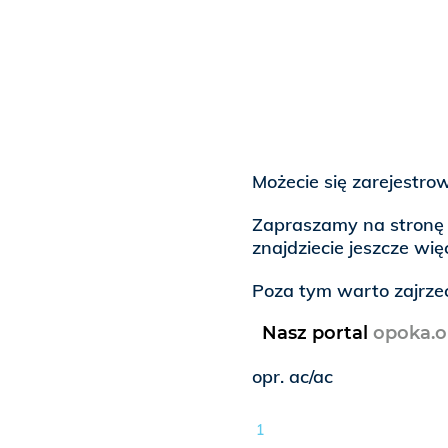
Możecie się zarejestro
Zapraszamy na stronę 
znajdziecie jeszcze wię
Poza tym warto zajrz
Nasz portal
opoka.o
opr. ac/ac
1