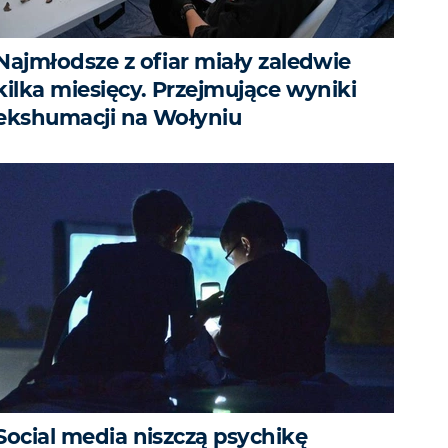
Najmłodsze z ofiar miały zaledwie
kilka miesięcy. Przejmujące wyniki
ekshumacji na Wołyniu
Social media niszczą psychikę