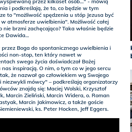
, wyśpiewaną przez kilkaset osób…" - mówią
ia i podkreślają, że to, co będzie w tym
sze to "możliwość spędzenia u stóp Jezusa być
w atmosferze uwielbienia". Możliwość całej
o nie brzmi zachęcająco? Taka właśnie będzie
ce Dawida...
 przez Boga do spontanicznego uwielbienia i
ści non-stop, ten który nawet w
ntach swego życia doświadczał Bożej
a nas inspiracją. O nim, o tym co w jego sercu
 tak, że nazwał go człowiekiem wg Swojego
 niezwykli mówcy" – podkreślają organizatorzy
ówców znajdą się: Maciej Wolski, Krzysztof
, Marcin Zieliński, Marcin Widera, o. Roman
astyak, Marcin Jakimowicz, a także goście
Siemieniewski, ks. Peter Hocken, Jeff Eggers.