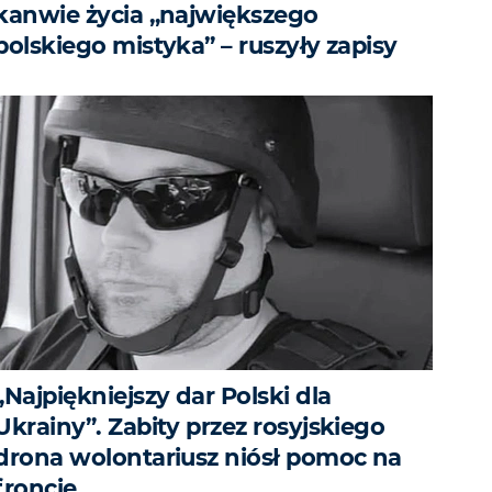
kanwie życia „największego
polskiego mistyka” – ruszyły zapisy
„Najpiękniejszy dar Polski dla
Ukrainy”. Zabity przez rosyjskiego
drona wolontariusz niósł pomoc na
froncie