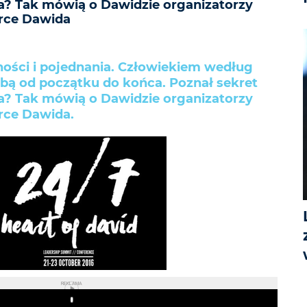
a? Tak mówią o Dawidzie organizatorzy
erce Dawida
ności i pojednania. Człowiekiem według
obą od początku do końca. Poznał sekret
a? Tak mówią o Dawidzie organizatorzy
erce Dawida.
REKLAMA
Play