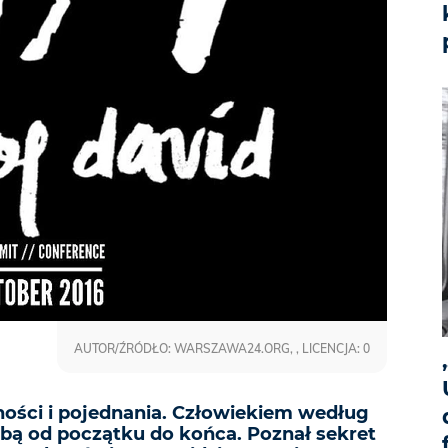
AUTOR/ŹRÓDŁO: WARSZAWA24.ORG, , LICENCJA: 0
ności i pojednania. Człowiekiem według
obą od początku do końca. Poznał sekret