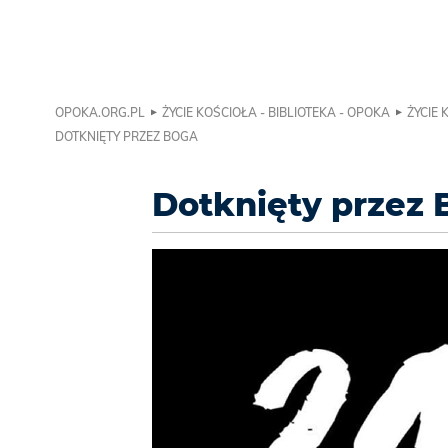
OPOKA.ORG.PL
ŻYCIE KOŚCIOŁA - BIBLIOTEKA - OPOKA
ŻYCIE 
DOTKNIĘTY PRZEZ BOGA
Dotknięty przez 