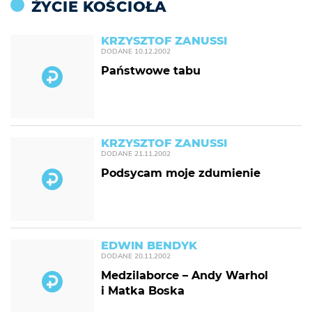
ŻYCIE KOŚCIOŁA
KRZYSZTOF ZANUSSI
DODANE
10.12.2002
Państwowe tabu
KRZYSZTOF ZANUSSI
DODANE
21.11.2002
Podsycam moje zdumienie
EDWIN BENDYK
DODANE
20.11.2002
Medzilaborce – Andy Warhol
i Matka Boska