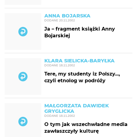
ANNA BOJARSKA
DODANE
20.11.2002
Ja – fragment książki Anny
Bojarskiej
KLARA SIELICKA-BARYŁKA
DODANE
18.11.2002
Tere, my studenty iz Polszy...,
czyli etnolog w podróży
MAŁGORZATA DAWIDEK
GRYGLICKA
DODANE
18.11.2002
O tym jak wszechwładne media
zawłaszczyły kulturę