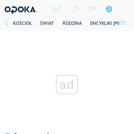
KOŚCIÓŁ
ŚWIAT
RODZINA
ENCYKLIKI JPII
SE
ad