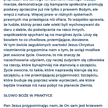
marsze, demonstracje czy kampanie społeczne promują
postawy sprzeczne już nie tylko z prawem Bożym, ale
wręcz z naturą. Więcej praw w różnych systemach
prawnych ma przestępca niż ofiara. To wszystko sprawia,
że ludzie, którzy przez całe wieki byli wychowywani do
daru z siebie, do poświęcania na rzecz innych,
współcześnie spychani są na margines życia. Liczy się
bowiem to co chwilowe, przemijające, doczesne.
W tym świcie zagubionych wartości Jezus Chrystus
niezmiennie przypomina nam o tym, że wciąż możliwe
jest owocne życie. Owocne, to nie znaczy że
nacechowane użyciem, czy raczej zużyciem się człowieka
na rzeczy, które bynajmniej nie stanowią o szczęściu.
Życie owocne, to takie, które naprawdę kieruje się ku
szczęściu, a nie przemijającej przyjemności. Szczęściu,
które buduje się poprzez wiele wyrzeczeń, ale które
będzie trwalsze niż nasz pobyt na planecie Ziemia.
SŁOWO BOŻE W PRAKTYCE
Pan Jezus przypominając nam, że On sam jest krzewem