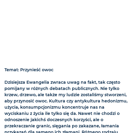
Temat: Przynieść owoc
Dzisiejsza Ewangelia zwraca uwag na fakt, tak często
pomijany w różnych debatach publicznych. Nie tylko
krzew, drzewo, ale także my ludzie zostaliśmy stworzeni,
aby przynosić owoc. Kultura czy antykultura hedonizmu,
użycia, konsumpcjonizmu koncentruje nas na
wyciskaniu z życia ile tylko się da. Nawet nie chodzi o
odnoszenie jakichś doczesnych korzyści, ale o
przekraczanie granic, sięgania po zakazane, łamania
przykazań dla samego ich złamani. Różnego rodzaju