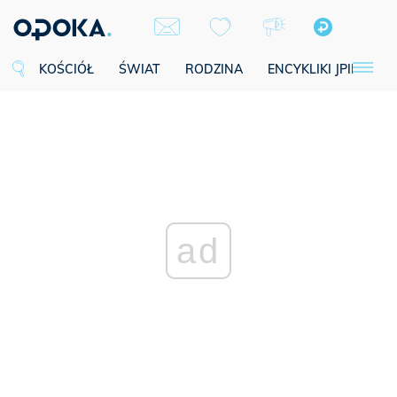
KOŚCIÓŁ
ŚWIAT
RODZINA
ENCYKLIKI JPII
SE
ad